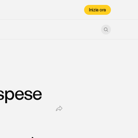
Inizia ora
 spese