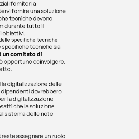
li fornitori a 
rvi fornire una soluzione 
fiche tecniche devono 
durante tutto il 
 obiettivi.
delle specifiche tecniche
 specifiche tecniche sia 
 un comitato di 
 è opportuno coinvolgere, 
getto.
la digitalizzazione delle 
 i dipendenti dovrebbero 
r la digitalizzazione 
satti che la soluzione 
l sistema delle note 
otreste assegnare un ruolo 