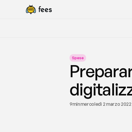
Spese
Preparars
digitali
9
min
mercoledì 2 marzo 2022