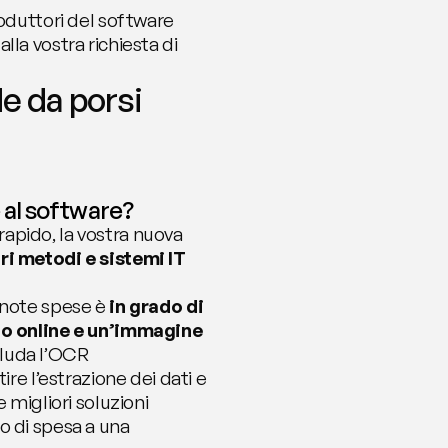
oduttori del software 
la vostra richiesta di 
 da porsi 
 al software?
pido, la vostra nuova 
i metodi e sistemi IT 
 note spese è 
in grado di 
to online e un’immagine 
cluda l’OCR 
re l’estrazione dei dati e 
migliori soluzioni 
 di spesa a una 