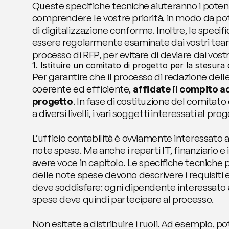
Queste specifiche tecniche aiuteranno i potenzia
comprendere le vostre priorità, in modo da pote
di digitalizzazione conforme. Inoltre, le speci
essere regolarmente esaminate dai vostri team 
processo di RFP, per evitare di deviare dai vostri
1. Istituire un comitato di progetto per la stesura 
Per garantire che il processo di redazione delle
coerente ed efficiente, 
affidate il compito ad
progetto
. In fase di costituzione del comitato
a diversi livelli, i vari soggetti interessati al pro
L’ufficio contabilità è ovviamente interessato al
note spese. Ma anche i reparti IT, finanziario e
avere voce in capitolo. Le specifiche tecniche pe
delle note spese devono descrivere i requisiti e
deve soddisfare: ogni dipendente interessato a
spese deve quindi partecipare al processo.
Non esitate a distribuire i ruoli. Ad esempio, p