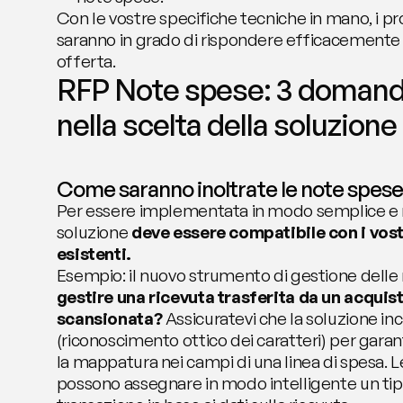
Con le vostre specifiche tecniche in mano, i pr
saranno in grado di rispondere efficacemente al
offerta. 
RFP Note spese: 3 domande
nella scelta della soluzione
Come saranno inoltrate le note spese
Per essere implementata in modo semplice e ra
soluzione 
deve essere compatibile con i vostr
esistenti.
Esempio: il nuovo strumento di gestione delle
gestire una ricevuta trasferita da un acquis
scansionata?
 Assicuratevi che la soluzione in
(riconoscimento ottico dei caratteri) per garanti
la mappatura nei campi di una linea di spesa. Le 
possono assegnare in modo intelligente un tipo