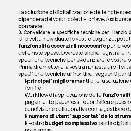
La soluzione di digitalizzazione delle note spe
dipenderà dai vostri obiettivi chiave. Assicuratev
domande!
3. Convalidare le specifiche tecniche per il lancio 
Una volta individuate le vostre esigenze, potet
funzionalità essenziali necessarie
 per la vos
delle note spese. Dovreste anche registrare i req
specifiche tecniche per evidenziare le vostre pr
Prima di emettere la vostra richiesta di offerta,
specifiche tecniche affrontino i seguenti punti
I 
principali miglioramenti
 che la soluzione 
fornire.
Workflow di approvazione delle 
funzionalit
pagamento paperless, reportistica e possibili
condivisione collaborativa con la gestione dei
Il 
numero di utenti supportati dallo stru
Il vostro 
budget complessivo
 per la digital
note spese.