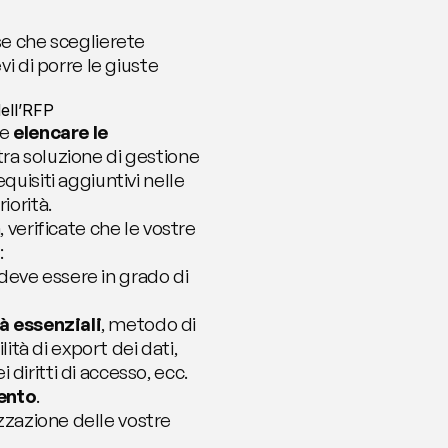
se che sceglierete 
i di porre le giuste 
dell’RFP
e 
elencare le 
tra soluzione di gestione 
uisiti aggiuntivi nelle 
iorità.
 verificate che le vostre 
:
deve essere in grado di 
à essenziali
, metodo di 
tà di export dei dati, 
 diritti di accesso, ecc.
mento
.
izzazione delle vostre 