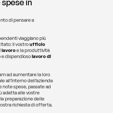
 spese in 
nto di pensare a 
ipendenti viaggiano più 
ato: il vostro 
ufficio 
 lavoro
 e la produttività 
o e dispendioso 
lavoro di 
team ad aumentare la loro 
e all’interno dell’azienda 
e note spese, passate ad 
ù adatta alle vostre 
la preparazione delle 
ostra richiesta di offerta. 