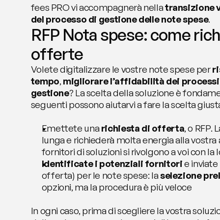
fees PRO vi accompagnerà nella 
transizione v
del processo di gestione delle note spese
.
RFP Nota spese: come richi
offerte
Volete digitalizzare le vostre note spese per 
r
tempo
, 
migliorare l’affidabilità dei processi
gestione
? La scelta della soluzione è fondame
seguenti possono aiutarvi a fare la scelta giust
Emettete una 
richiesta di offerta
, o RFP.
lunga e richiederà molta energia alla vostra az
fornitori di soluzioni si rivolgono a voi con la
Identificate i potenziali fornitori
 e inviate
offerta) per le note spese: la 
selezione pre
opzioni, ma la procedura è più veloce
In ogni caso, prima di scegliere la vostra soluzio