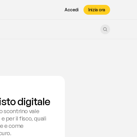
Accedi
Inizia ora
sto digitale
o scontrino vale 
per il fisco, quali 
re e come 
curo.