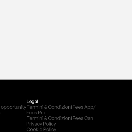
Legal
 opportunity
Termini & Condizioni Fees App/ 
s
Fees Pro
Termini & Condizioni Fees Can
Privacy Policy
Cookie Policy