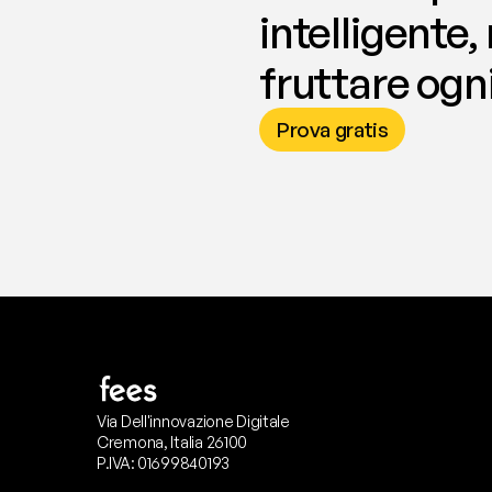
intelligente,
fruttare ogni
Prova gratis
Via Dell'innovazione Digitale
Cremona, Italia 26100
P.IVA: 01699840193