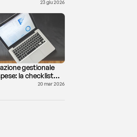
 Partita IVA
23 giu 2026
razione gestionale
pese: la checklist
ca
20 mar 2026