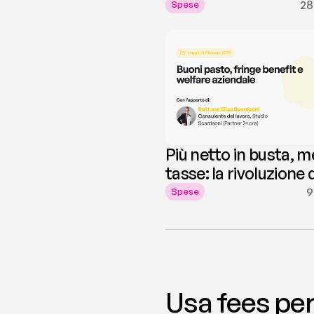
tempestiva dei
28
Spese
giustificativi
Più netto in busta, 
tasse: la rivoluzione 
Buoni Pasto 2026
9
Spese
Usa fees per