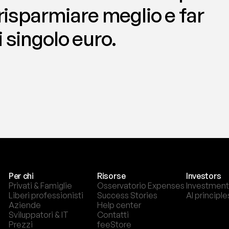
 risparmiare meglio e far 
 singolo euro.
Per chi
Risorse
Investors
Privati & Famiglie
Osservatorio Expenses
Investment
Liberi professionisti
Success Stories
AI principle
Aziende
Help center
Sviluppatori & IT
Contatti
Prezzi
feeStore