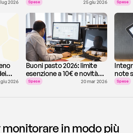
regolamento note spese
con la
 lug 2026
25 giu 2026
Spese
Spese
meno
Buoni pasto 2026: limite
Integ
dei
esenzione a 10€ e novità
note s
fiscali
tecni
 giu 2026
20 mar 2026
Spese
Spese
 monitorare in modo più 