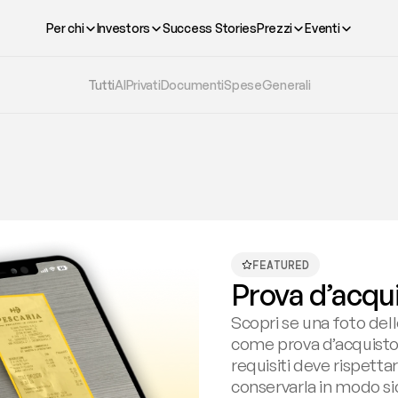
Per chi
Investors
Success Stories
Prezzi
Eventi
Tutti
AI
Privati
Documenti
Spese
Generali
FEATURED
Prova d’acqui
Scopri se una foto dell
come prova d’acquisto e 
requisiti deve rispetta
conservarla in modo si