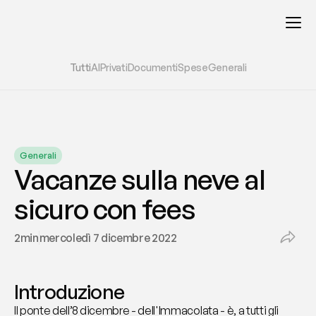
Tutti
AI
Privati
Documenti
Spese
Generali
Generali
Vacanze sulla neve al 
sicuro con fees
2
min
mercoledì 7 dicembre 2022
Introduzione
Il ponte dell’8 dicembre - dell'Immacolata - è, a tutti gli 