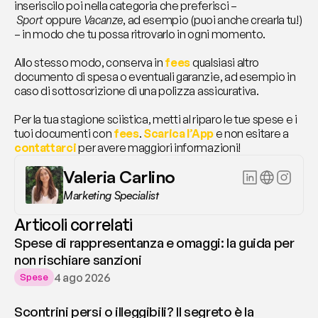
inseriscilo poi nella categoria che preferisci –
Sport 
oppure 
Vacanze
, ad esempio (puoi anche crearla tu!) 
– in modo che tu possa ritrovarlo in ogni momento.
Allo stesso modo, conserva in 
fees
 qualsiasi altro 
documento di spesa o eventuali garanzie, ad esempio in 
caso di sottoscrizione di una polizza assicurativa.
Per la tua stagione sciistica, metti al riparo le tue spese e i 
tuoi documenti con 
fees
. 
Scarica l’App
 e non esitare a 
contattarci
per avere maggiori informazioni!
Valeria Carlino
Marketing Specialist
Articoli correlati
Spese di rappresentanza e omaggi: la guida per
non rischiare sanzioni
4 ago 2026
Spese
Scontrini persi o illeggibili? Il segreto è la