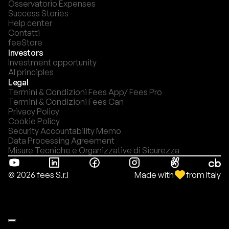
Osservatorio Expenses
Success Stories
Help center
Contatti
feeStore
Investors
Investment opportunity
AI principles
Legal
Termini & Condizioni Fees App/ Fees Pro
Termini & Condizioni Fees Can
Privacy Policy
Cookie Policy
Security Accountability Memo
Data Processing Agreement
Misure Tecniche e Organizzative di Sicurezza
Made with
from Italy
© 2026 fees S.r.l