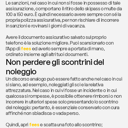
Le sanzioni, nel caso in cui non si fosse in possesso di tale 
assicurazione, comportano il ritiro dello skipass o multe da 
100 a 150 euro. È quindi necessario avere sempre con sé la 
propria polizza assicurativa, per non rischiare di incorrere 
in sanzioni e rovinarsi i giorni di vacanza.
Avere il documento assicurativo salvato sul proprio 
telefono è la soluzione migliore. Puoi scansionarlo con 
l’App di 
fees
ed averlo sempre a portata di mano, 
ordinato insieme agli altri tuoi documenti.
Non perdere gli scontrini del 
noleggio
Un discorso analogo può essere fatto anche nel caso in cui 
si siano, ad esempio, noleggiati gli sci e la relativa 
attrezzatura. Nel caso in cui vi fosse un incidente o in cui 
qualcosa si rompesse, è possibile ottenere rimborsi o non 
incorrere in ulteriori spese solo presentando lo scontrino 
del noleggio: pertanto, è essenziale conservarlo con cura 
affinché non sbiadisca o vada perso.
Quindi, apri 
fees 
e scatta una foto allo scontrino; 