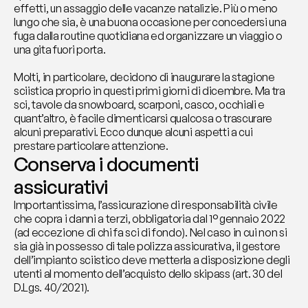
effetti, un assaggio delle vacanze natalizie. Più o meno 
lungo che sia, è una buona occasione per concedersi una 
fuga dalla routine quotidiana ed organizzare un viaggio o 
una gita fuori porta.
Molti, in particolare, decidono di inaugurare la stagione 
sciistica proprio in questi primi giorni di dicembre. Ma tra 
sci, tavole da snowboard, scarponi, casco, occhiali e 
quant’altro, è facile dimenticarsi qualcosa o trascurare 
alcuni preparativi. Ecco dunque alcuni aspetti a cui 
prestare particolare attenzione.
Conserva i documenti 
assicurativi 
Importantissima, l’assicurazione di responsabilità civile 
che copra i danni a terzi, obbligatoria dal 1° gennaio 2022 
(ad eccezione di chi fa sci di fondo). Nel caso in cui non si 
sia già in possesso di tale polizza assicurativa, il gestore 
dell’impianto sciistico deve metterla a disposizione degli 
utenti al momento dell’acquisto dello skipass (art. 30 del 
D.Lgs. 40/2021).