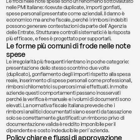
Le frodi nelle note spese sono un fenomeno sottovalutato 
nelle PMI italiane: ricevute duplicate, importi gonfiati, 
spese personali presentate come aziendali. Il danno è 
economico ma anche fiscale, perché i rimborsi indebiti 
possono generare contestazioni da parte dell'Agenzia 
delle Entrate. Strutturare controlli sistematici è la risposta 
più efficace, e fees è progettato per supportarli.
Le forme più comuni di frode nelle note 
spese
Le irregolarità più frequenti rientrano in poche categorie: 
presentazione dello stesso scontrino due volte 
(duplicato), gonfiamento degli importi rispetto alla spesa 
reale, inserimento di spese personali come professionali, 
rimborsi chilometrici su percorsi mai effettuati. In molte 
aziende questi comportamenti passano inosservati 
perché la verifica è manuale e i volumi di documenti sono 
elevati. La normativa fiscale italiana prevede che i 
rimborsi analitici documentati siano esenti da tassazione 
solo se correttamente giustificati: un rimborso privo di 
documentazione valida è reddito imponibile per il 
dipendente e costo indeducibile per l'azienda.
Policy chiare e flussi di approvazione 