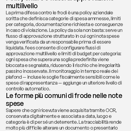
multilivello
La prima difesa contro le frodi è una policy aziendale 
scritta che definisca categorie di spesa ammesse, limiti 
per categoria, documentazione richiesta e conseguenze 
in caso di violazione. La policy da sola non basta: serve un 
flusso di approvazione strutturato in cui ogni nota spese 
venga verificata da un responsabile prima di essere 
liquidata. fees consente di configurare flussi di 
approvazione multilivello e limiti di budget per categoria: 
ogni spesa che supera una soglia predefinita viene 
bloccata e segnalata, riducendo il rischio che irregolarità 
passino inosservate. Il monitoraggio in tempo reale dei 
plafond — incluse le soglie fiscalmente sensibili come le 
spese di rappresentanza — aggiunge un ulteriore livello di 
controllo automatico.
Le forme più comuni di frode nelle note 
spese
Sapere che ogni ricevuta viene acquisita tramite OCR, 
conservata digitalmente e associata a data, luogo e 
categoria è di per sé un deterrente. La tracciabilità rende 
molto più difficile alterare un documento o presentarlo 