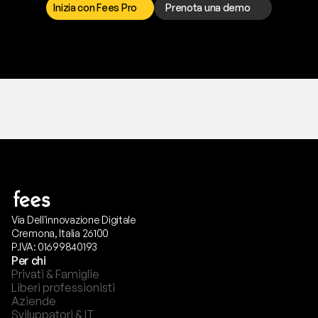
Inizia con Fees Pro
Prenota una demo
T
r
i
a
l
g
r
a
t
i
s
,
n
e
s
s
u
n
a
c
a
r
t
a
r
i
c
h
i
e
s
t
a
.
Via Dell'innovazione Digitale
Cremona, Italia 26100
P.IVA: 01699840193
Per chi
Privati & Famiglie
Liberi professionisti
Aziende
Sviluppatori & IT