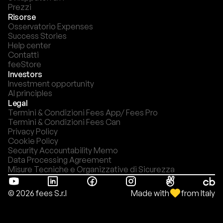
Prezzi
Risorse
Osservatorio Expenses
Success Stories
Help center
Contatti
feeStore
Investors
Investment opportunity
AI principles
Legal
Termini & Condizioni Fees App/ Fees Pro
Termini & Condizioni Fees Can
Privacy Policy
Cookie Policy
Security Accountability Memo
Data Processing Agreement
Misure Tecniche e Organizzative di Sicurezza
Made with
from Italy
© 2026 fees S.r.l