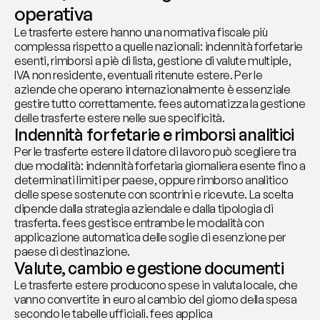
operativa
Le trasferte estere hanno una normativa fiscale più 
complessa rispetto a quelle nazionali: indennità forfetarie 
esenti, rimborsi a piè di lista, gestione di valute multiple, 
IVA non residente, eventuali ritenute estere. Per le 
aziende che operano internazionalmente è essenziale 
gestire tutto correttamente. fees automatizza la gestione 
delle trasferte estere nelle sue specificità.
Indennità forfetarie e rimborsi analitici
Per le trasferte estere il datore di lavoro può scegliere tra 
due modalità: indennità forfetaria giornaliera esente fino a 
determinati limiti per paese, oppure rimborso analitico 
delle spese sostenute con scontrini e ricevute. La scelta 
dipende dalla strategia aziendale e dalla tipologia di 
trasferta. fees gestisce entrambe le modalità con 
applicazione automatica delle soglie di esenzione per 
paese di destinazione.
Valute, cambio e gestione documenti
Le trasferte estere producono spese in valuta locale, che 
vanno convertite in euro al cambio del giorno della spesa 
secondo le tabelle ufficiali. fees applica 