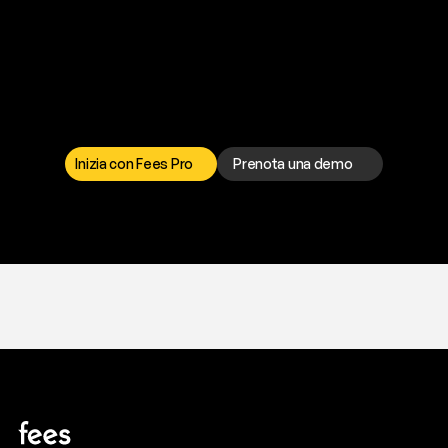
P
r
o
n
t
o
a
t
o
g
l
i
e
r
t
i
q
u
e
s
t
o
p
r
o
b
l
e
m
a
d
a
l
l
a
t
e
s
t
a
?
I
l
n
o
s
t
r
o
t
e
a
m
d
i
s
u
p
p
o
r
t
o
è
a
t
u
a
d
i
s
p
o
s
i
z
i
o
n
e
p
e
r
r
i
s
o
l
v
e
r
e
q
u
a
l
s
i
a
s
i
p
r
o
b
l
e
m
a
.
S
c
e
g
l
i
i
l
c
a
n
a
l
e
c
h
e
p
r
e
f
e
r
i
s
c
i
.
Inizia con Fees Pro
Prenota una demo
T
r
i
a
l
g
r
a
t
i
s
,
n
e
s
s
u
n
a
c
a
r
t
a
r
i
c
h
i
e
s
t
a
.