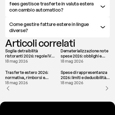
fees gestisce trasferte in valuta estera 
con cambio automatico?
Come gestire fatture estere in lingue 
diverse?
Articoli correlati
Soglia detraibilità
Dematerializzazione note
ristoranti 2026: regole IVA
spese 2026: obblighi e
e deducibilità | fees
18 mag 2026
conservazione | fees
18 mag 2026
Trasferte estero 2026:
Spese di rappresentanza
normativa, rimborsi e
2026: limiti e deducibilità |
tassazione | fees
18 mag 2026
fees
18 mag 2026