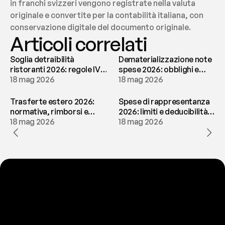
in franchi svizzeri vengono registrate nella valuta 
originale e convertite per la contabilità italiana, con 
conservazione digitale del documento originale.
Articoli correlati
Soglia detraibilità
Dematerializzazione note
ristoranti 2026: regole IVA
spese 2026: obblighi e
e deducibilità | fees
18 mag 2026
conservazione | fees
18 mag 2026
Trasferte estero 2026:
Spese di rappresentanza
normativa, rimborsi e
2026: limiti e deducibilità |
tassazione | fees
18 mag 2026
fees
18 mag 2026
P
r
o
n
t
o
a
t
o
g
l
i
e
r
t
i
q
u
e
s
t
o