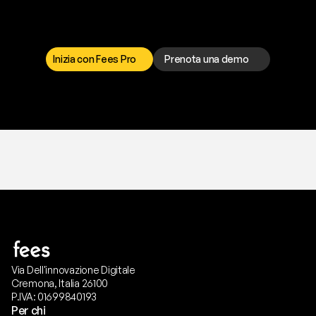
p
r
o
b
l
e
m
a
d
a
l
l
a
t
e
s
t
a
?
I
l
n
o
s
t
r
o
t
e
a
m
d
i
s
u
p
p
o
r
t
o
è
a
t
u
a
d
i
s
p
o
s
i
z
i
o
n
e
p
e
r
r
i
s
o
l
v
e
r
e
q
u
a
l
s
i
a
s
i
p
r
o
b
l
e
m
a
.
S
c
e
g
l
i
i
l
c
a
n
a
l
e
c
h
e
p
r
e
f
e
r
i
s
c
i
.
Inizia con Fees Pro
Prenota una demo
T
r
i
a
l
g
r
a
t
i
s
,
n
e
s
s
u
n
a
c
a
r
t
a
r
i
c
h
i
e
s
t
a
.
Via Dell'innovazione Digitale
Cremona, Italia 26100
P.IVA: 01699840193
Per chi