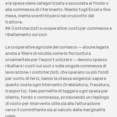
e la spesa viene categorizzata e associata al fondo o 
alla commessa di riferimento. Niente fogli Excel a fine 
mese, niente scontrini persi nel cruscotto del 
trattore.
## Contoterzisti e cooperative: costi per commessa e 
ribaltamento sui soci
Le cooperative agricole del comasco — alcune legate 
anche a filiere di nicchia come la floricoltura 
ornamentale per l'export svizzero — devono spesso 
ribaltare i costi sui soci o sulle singole commesse di 
lavorazione. I contoterzisti, che operano su più fondi 
per conto di terzi, hanno la stessa esigenza: sapere 
quanto costa ogni intervento (trebbiatura, fresatura, 
trasporto). fees permette di taggare ogni spesa per 
cliente, fondo o commessa, producendo un riepilogo 
di costo per intervento utile sia alla fatturazione 
verso il committente sia al calcolo della marginalità 
reale.