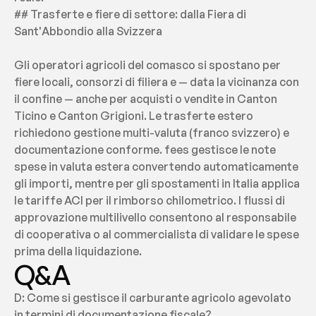
## Trasferte e fiere di settore: dalla Fiera di 
Sant'Abbondio alla Svizzera
Gli operatori agricoli del comasco si spostano per 
fiere locali, consorzi di filiera e — data la vicinanza con 
il confine — anche per acquisti o vendite in Canton 
Ticino e Canton Grigioni. Le trasferte estero 
richiedono gestione multi-valuta (franco svizzero) e 
documentazione conforme. fees gestisce le note 
spese in valuta estera convertendo automaticamente 
gli importi, mentre per gli spostamenti in Italia applica 
le tariffe ACI per il rimborso chilometrico. I flussi di 
approvazione multilivello consentono al responsabile 
di cooperativa o al commercialista di validare le spese 
prima della liquidazione.
Q&A
D: Come si gestisce il carburante agricolo agevolato 
in termini di documentazione fiscale?