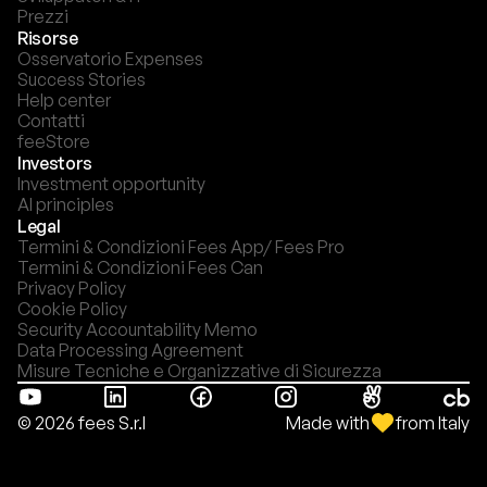
Prezzi
Risorse
Osservatorio Expenses
Success Stories
Help center
Contatti
feeStore
Investors
Investment opportunity
AI principles
Legal
Termini & Condizioni Fees App/ Fees Pro
Termini & Condizioni Fees Can
Privacy Policy
Cookie Policy
Security Accountability Memo
Data Processing Agreement
Misure Tecniche e Organizzative di Sicurezza
Made with
from Italy
© 2026 fees S.r.l