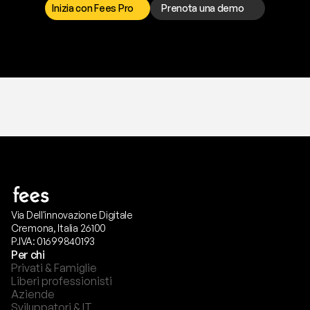
Inizia con Fees Pro
Prenota una demo
T
r
i
a
l
g
r
a
t
i
s
,
n
e
s
s
u
n
a
c
a
r
t
a
r
i
c
h
i
e
s
t
a
.
Via Dell'innovazione Digitale
Cremona, Italia 26100
P.IVA: 01699840193
Per chi
Privati & Famiglie
Liberi professionisti
Aziende
Sviluppatori & IT