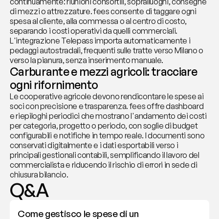
continuamente: riunioni consortili, sopralluoghi, consegne 
di mezzi o attrezzature. fees consente di taggare ogni 
spesa al cliente, alla commessa o al centro di costo, 
separando i costi operativi da quelli commerciali. 
L'integrazione Telepass importa automaticamente i 
pedaggi autostradali, frequenti sulle tratte verso Milano o 
verso la pianura, senza inserimento manuale.
Carburante e mezzi agricoli: tracciare 
ogni rifornimento
Le cooperative agricole devono rendicontare le spese ai 
soci con precisione e trasparenza. fees offre dashboard 
e riepiloghi periodici che mostrano l'andamento dei costi 
per categoria, progetto o periodo, con soglie di budget 
configurabili e notifiche in tempo reale. I documenti sono 
conservati digitalmente e i dati esportabili verso i 
principali gestionali contabili, semplificando il lavoro del 
commercialista e riducendo il rischio di errori in sede di 
chiusura bilancio.
Q&A
Come gestisco le spese di un 