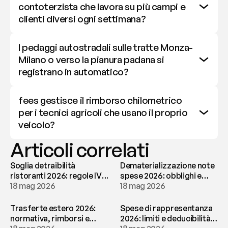
contoterzista che lavora su più campi e 
clienti diversi ogni settimana?
I pedaggi autostradali sulle tratte Monza-
Milano o verso la pianura padana si 
registrano in automatico?
fees gestisce il rimborso chilometrico 
per i tecnici agricoli che usano il proprio 
veicolo?
Articoli correlati
Soglia detraibilità
Dematerializzazione note
ristoranti 2026: regole IVA
spese 2026: obblighi e
e deducibilità | fees
18 mag 2026
conservazione | fees
18 mag 2026
Trasferte estero 2026:
Spese di rappresentanza
normativa, rimborsi e
2026: limiti e deducibilità |