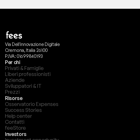
Via Dell'innovazione Digitale
Cremona, Italia 26100
P.IVA: 01699840193
Per chi
Privati & Famiglie
Liberi professionisti
Aziende
Sviluppatori & IT
Prezzi
Risorse
Osservatorio Expenses
Success Stories
Help center
Contatti
feeStore
Investors