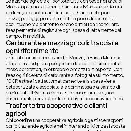
Le aziende agricole e i contoterzisti con base nell'area di 
Monza operano su terreni sparsi tra la Brianza e la pianura 
padana, spesso lontani dalla sede. Carburante per i 
mezzi, pedaggi, pernottamenti e spese di trasferta si 
accumulano rapidamente e sono difficili da riconciliare. 
fees permette di registrare ogni spesa direttamente dal 
campo, in mobilità.
Carburante e mezzi agricoli: tracciare 
ogni rifornimento
Un contoterzista che lavora tra Monza, la Bassa Milanese 
e la pianura lodigiana può gestire decine di rifornimenti al 
mese per trattori, mietitrebbie e mezzi di trasporto. Con 
fees ogni ricevuta di carburante si fotografa sul momento, 
l'OCR estrae i dati automaticamente e la spesa viene 
categorizzata e associata alla commessa o al campo di 
riferimento. Il risultato è un costo macchina reale, non 
stimato, utile per valutare la redditività di ogni lavorazione.
Trasferte tra cooperative e clienti 
agricoli
Chi coordina una cooperativa agricola o gestisce rapporti 
con più aziende agricole nell'hinterland di Monza si sposta 