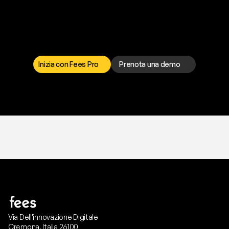
P
r
o
n
t
o
a
t
o
g
l
i
e
r
t
i
q
u
e
s
t
o
p
r
o
b
l
e
m
a
d
a
l
l
a
t
e
s
t
a
?
I
l
n
o
s
t
r
o
t
e
a
m
d
i
s
u
p
p
o
r
t
o
è
a
t
u
a
d
i
s
p
o
s
i
z
i
o
n
e
p
e
r
r
i
s
o
l
v
e
r
e
q
u
a
l
s
i
a
s
i
p
r
o
b
l
e
m
a
.
S
c
e
g
l
i
i
l
c
a
n
a
l
e
c
h
e
p
r
e
f
e
r
i
s
c
i
.
Inizia con Fees Pro
Prenota una demo
T
r
i
a
l
g
r
a
t
i
s
,
n
e
s
s
u
n
a
c
a
r
t
a
r
i
c
h
i
e
s
t
a
.
Via Dell'innovazione Digitale
Cremona, Italia 26100