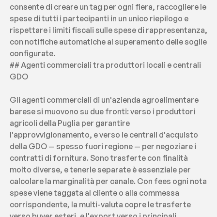
consente di creare un tag per ogni fiera, raccogliere le 
spese di tutti i partecipanti in un unico riepilogo e 
rispettare i limiti fiscali sulle spese di rappresentanza, 
con notifiche automatiche al superamento delle soglie 
configurate.
## Agenti commerciali tra produttori locali e centrali 
GDO
Gli agenti commerciali di un'azienda agroalimentare 
barese si muovono su due fronti: verso i produttori 
agricoli della Puglia per garantire 
l'approvvigionamento, e verso le centrali d'acquisto 
della GDO — spesso fuori regione — per negoziare i 
contratti di fornitura. Sono trasferte con finalità 
molto diverse, e tenerle separate è essenziale per 
calcolare la marginalità per canale. Con fees ogni nota 
spese viene taggata al cliente o alla commessa 
corrispondente, la multi-valuta copre le trasferte 
verso buyer esteri, e l'export verso i principali 