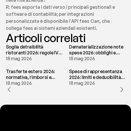
nella mia azienda?
R: fees esporta i dati verso i principali gestionali e 
software di contabilità; per integrazioni 
personalizzate è disponibile l'API fees Can, che 
collega fees ai sistemi aziendali esistenti.
Articoli correlati
Soglia detraibilità
Dematerializzazione note
ristoranti 2026: regole IVA
spese 2026: obblighi e
e deducibilità | fees
18 mag 2026
conservazione | fees
18 mag 2026
Trasferte estero 2026:
Spese di rappresentanza
normativa, rimborsi e
2026: limiti e deducibilità |
tassazione | fees
18 mag 2026
fees
18 mag 2026