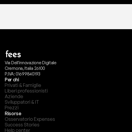
Via Dell'innovazione Digitale
Cremona, Italia 26100
P.IVA: 01699840193
Per chi
Privati & Famiglie
Liberi professionisti
Aziende
Sviluppatori & IT
Prezzi
Risorse
Osservatorio Expenses
Success Stories
Help center