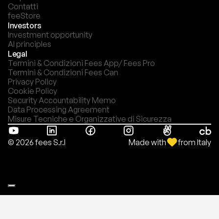
Contatti
feeStore
Investors
Investment opportunity
AI principles
Legal
Termini & Condizioni Fees App/ Fees Pro
Termini & Condizioni Fees Can
Privacy Policy
Cookie Policy
Security Accountability Memo
Data Processing Agreement
Misure Tecniche e Organizzative di Sicurezza
Made with
from Italy
© 2026 fees S.r.l
Le tue preferenze relative alla privacy