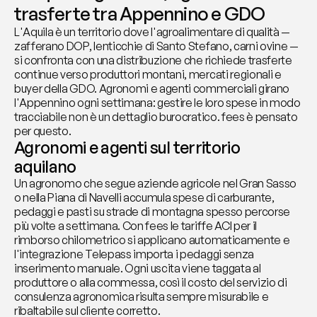
trasferte tra Appennino e GDO
L'Aquila è un territorio dove l'agroalimentare di qualità — 
zafferano DOP, lenticchie di Santo Stefano, carni ovine — 
si confronta con una distribuzione che richiede trasferte 
continue verso produttori montani, mercati regionali e 
buyer della GDO. Agronomi e agenti commerciali girano 
l'Appennino ogni settimana: gestire le loro spese in modo 
tracciabile non è un dettaglio burocratico. fees è pensato 
per questo.
Agronomi e agenti sul territorio 
aquilano
Un agronomo che segue aziende agricole nel Gran Sasso 
o nella Piana di Navelli accumula spese di carburante, 
pedaggi e pasti su strade di montagna spesso percorse 
più volte a settimana. Con fees le tariffe ACI per il 
rimborso chilometrico si applicano automaticamente e 
l'integrazione Telepass importa i pedaggi senza 
inserimento manuale. Ogni uscita viene taggata al 
produttore o alla commessa, così il costo del servizio di 
consulenza agronomica risulta sempre misurabile e 
ribaltabile sul cliente corretto.