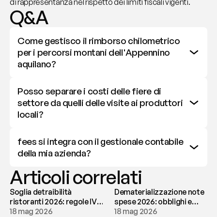
di rappresentanza nel rispetto dei limiti fiscali vigenti.
Q&A
Come gestisco il rimborso chilometrico 
per i percorsi montani dell'Appennino 
aquilano?
Posso separare i costi delle fiere di 
settore da quelli delle visite ai produttori 
locali?
fees si integra con il gestionale contabile 
della mia azienda?
Articoli correlati
Soglia detraibilità
Dematerializzazione note
ristoranti 2026: regole IVA
spese 2026: obblighi e
e deducibilità | fees
18 mag 2026
conservazione | fees
18 mag 2026