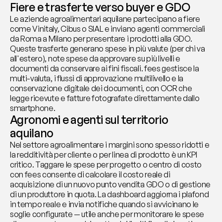
Fiere e trasferte verso buyer e GDO
Le aziende agroalimentari aquilane partecipano a fiere 
come Vinitaly, Cibus o SIAL e inviano agenti commerciali 
da Roma a Milano per presentare i prodotti alla GDO. 
Queste trasferte generano spese in più valute (per chi va 
all'estero), note spese da approvare su più livelli e 
documenti da conservare ai fini fiscali. fees gestisce la 
multi-valuta, i flussi di approvazione multilivello e la 
conservazione digitale dei documenti, con OCR che 
legge ricevute e fatture fotografate direttamente dallo 
smartphone.
Agronomi e agenti sul territorio 
aquilano
Nel settore agroalimentare i margini sono spesso ridotti e 
la redditività per cliente o per linea di prodotto è un KPI 
critico. Taggare le spese per progetto o centro di costo 
con fees consente di calcolare il costo reale di 
acquisizione di un nuovo punto vendita GDO o di gestione 
di un produttore in quota. La dashboard aggiorna i plafond 
in tempo reale e invia notifiche quando si avvicinano le 
soglie configurate — utile anche per monitorare le spese 