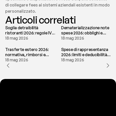
di collegare fees ai sistemi aziendali esistenti in modo 
personalizzato.
Articoli correlati
Soglia detraibilità
Dematerializzazione note
ristoranti 2026: regole IVA
spese 2026: obblighi e
e deducibilità | fees
18 mag 2026
conservazione | fees
18 mag 2026
Trasferte estero 2026:
Spese di rappresentanza
normativa, rimborsi e
2026: limiti e deducibilità |
tassazione | fees
18 mag 2026
fees
18 mag 2026
P
r
o
n
t
o
a
t
o
g
l
i
e
r
t
i
q
u
e
s
t
o
p
r
o
b
l
e
m
a
d
a
l
l
a
t
e
s
t
a
?