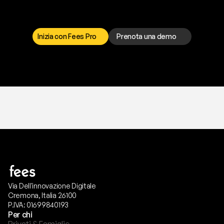
I
l
n
o
s
t
r
o
t
e
a
m
d
i
s
u
p
p
o
r
t
o
è
a
t
u
a
d
i
s
p
o
s
i
z
i
o
n
e
p
e
r
r
i
s
o
l
v
e
r
e
q
u
a
l
s
i
a
s
i
p
r
o
b
l
e
m
a
.
S
c
e
g
l
i
i
l
c
a
n
a
l
e
c
h
e
p
r
e
f
e
r
i
s
c
i
.
Inizia con Fees Pro
Prenota una demo
T
r
i
a
l
g
r
a
t
i
s
,
n
e
s
s
u
n
a
c
a
r
t
a
r
i
c
h
i
e
s
t
a
.
Via Dell'innovazione Digitale
Cremona, Italia 26100
P.IVA: 01699840193
Per chi