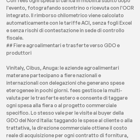
Con fees ogni spesa si carica in mobilità subito dopo 
l'evento, fotografando scontrino o ricevuta con l'OCR 
integrato. Il rimborso chilometrico viene calcolato 
automaticamente con le tariffe ACI, senza fogli Excel 
e senza rischi di contestazione in sede di controllo 
fiscale.
## Fiere agroalimentari e trasferte verso GDO e 
produttori
Vinitaly, Cibus, Anuga: le aziende agroalimentari 
materane partecipano a fiere nazionali e 
internazionali con delegazioni che generano spese 
eterogenee in pochi giorni. fees gestisce la multi-
valuta per le trasferte estero e consente di taggare 
ogni spesa alla fiera o al progetto commerciale 
specifico. Lo stesso vale per le visite ai buyer della 
GDO del Nord Italia: taggando le spese al cliente o alla 
trattativa, la direzione commerciale ottiene il costo 
reale di acquisizione per ogni contratto di fornitura, 