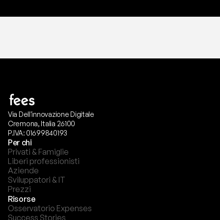
Via Dell'innovazione Digitale
Cremona, Italia 26100
P.IVA: 01699840193
Per chi
Privati & Famiglie
Liberi professionisti
Aziende
Sviluppatori & IT
Prezzi
Risorse
Osservatorio Expenses
Success Stories