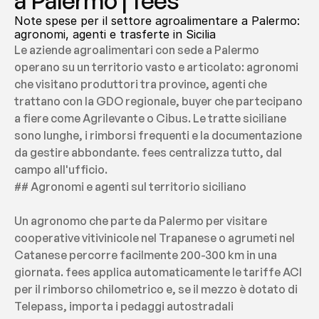
a Palermo | fees
Note spese per il settore agroalimentare a Palermo: 
agronomi, agenti e trasferte in Sicilia
Le aziende agroalimentari con sede a Palermo 
operano su un territorio vasto e articolato: agronomi 
che visitano produttori tra province, agenti che 
trattano con la GDO regionale, buyer che partecipano 
a fiere come Agrilevante o Cibus. Le tratte siciliane 
sono lunghe, i rimborsi frequenti e la documentazione 
da gestire abbondante. fees centralizza tutto, dal 
campo all'ufficio.
## Agronomi e agenti sul territorio siciliano
Un agronomo che parte da Palermo per visitare 
cooperative vitivinicole nel Trapanese o agrumeti nel 
Catanese percorre facilmente 200-300 km in una 
giornata. fees applica automaticamente le tariffe ACI 
per il rimborso chilometrico e, se il mezzo è dotato di 
Telepass, importa i pedaggi autostradali 