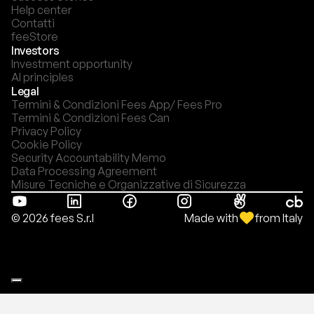
Help center
Contatti
feeStore
Investors
Investment opportunity
AI principles
Legal
Termini & Condizioni Fees App/ Fees Pro
Termini & Condizioni Fees Can
Privacy Policy
Cookie Policy
Security Accountability Memo
Data Processing Agreement
Misure Tecniche e Organizzative di Sicurezza
Made with
from Italy
© 2026 fees S.r.l
Le tue preferenze relative alla privacy