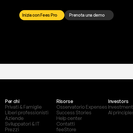
a
t
o
g
l
i
e
r
t
i
q
u
e
s
t
o
p
r
o
b
l
e
m
a
d
a
l
l
o
r
t
o
è
a
t
u
a
d
i
s
p
o
s
i
z
i
o
n
e
p
e
r
r
i
s
o
l
v
e
r
e
q
u
a
l
s
i
a
s
i
p
r
o
b
l
e
m
a
.
S
c
e
g
l
i
i
Inizia con Fees Pro
Prenota una demo
T
r
i
a
l
g
r
a
t
i
s
,
n
e
s
s
u
n
a
c
a
r
t
a
r
i
c
h
i
e
s
t
a
.
Per chi
Risorse
Investors
Privati & Famiglie
Osservatorio Expenses
Investment
Liberi professionisti
Success Stories
AI principle
Aziende
Help center
Sviluppatori & IT
Contatti
Prezzi
feeStore