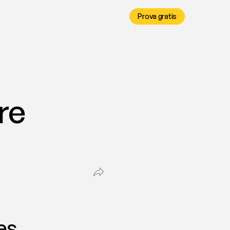
Prova gratis
e 
es