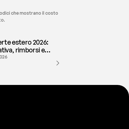
odici che mostrano il costo 
to.
erte estero 2026:
iva, rimborsi e
ione | fees
2026