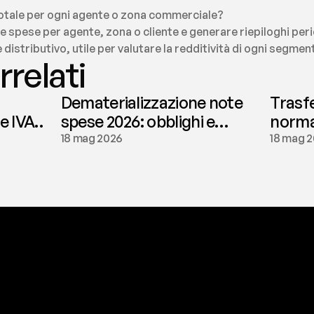
 totale per ogni agente o zona commerciale?
le spese per agente, zona o cliente e generare riepiloghi peri
distributivo, utile per valutare la redditività di ogni segmen
rrelati
Dematerializzazione note
Trasf
le IVA
spese 2026: obblighi e
normat
conservazione | fees
tassaz
18 mag 2026
18 mag 