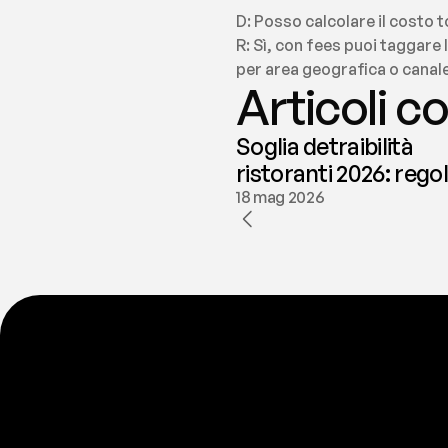
D: Posso calcolare il costo
R: Sì, con fees puoi taggare 
per area geografica o canale 
Articoli co
Soglia detraibilità
ristoranti 2026: rego
e deducibilità | fees
18 mag 2026