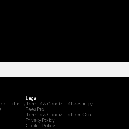
a
t
e
s
t
a
?
l
c
a
n
a
l
e
c
h
e
p
r
e
f
e
r
i
s
c
i
.
Legal
 opportunity
Termini & Condizioni Fees App/ 
s
Fees Pro
Termini & Condizioni Fees Can
Privacy Policy
Cookie Policy