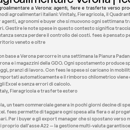
groalimentare a Verona: agenti, fiere e trasferte verso pr
nodi agroalimentari italiani: Vinitaly, Fieragricola, il Quadran
r agenti, agronomi e buyer che si muovono ogni settimana tr
i. Gestire le note spese in questo contesto significa traccia
tanza senza perdere il controllo dei costi. fees è pensato p
ritorio veneto e oltre
 base a Verona percorre in una settimana la Pianura Padana, 
Verona e i magazzini della GDO. Ogni spostamento produce spe
gi, pranzi di lavoro. Con fees le spese si caricano in mobilità
portati automaticamente e il rimborso chilometrico viene c
li Excel e senza errori di calcolo.
taly, Fieragricola e trasferte estero
la, un team commerciale genera in pochi giorni decine di spes
el. fees permette di taggare ogni spesa alla fiera o al proge
dinari. Per i buyer e gli export manager che si spostano verso
i proprio dall'asse A22 — la gestione multi-valuta garantisce