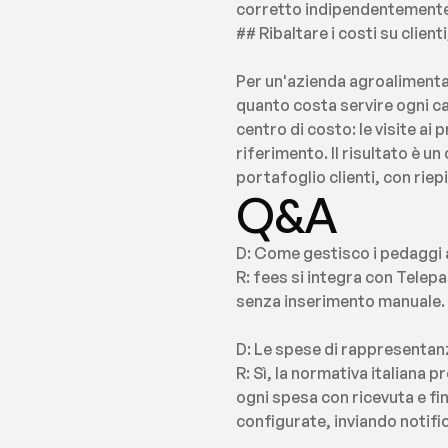
corretto indipendentemente d
## Ribaltare i costi su clien
Per un'azienda agroalimentar
quanto costa servire ogni ca
centro di costo: le visite ai
riferimento. Il risultato è u
portafoglio clienti, con rie
Q&A
D: Come gestisco i pedaggi a
R: fees si integra con Telep
senza inserimento manuale.
D: Le spese di rappresentanza
R: Sì, la normativa italiana 
ogni spesa con ricevuta e fin
configurate, inviando notific