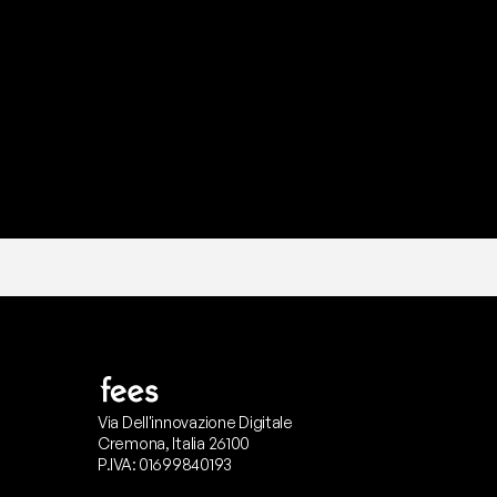
P
r
o
n
t
o
I
l
n
o
s
t
r
o
t
e
a
m
d
i
s
u
p
p
Via Dell'innovazione Digitale
Cremona, Italia 26100
P.IVA: 01699840193