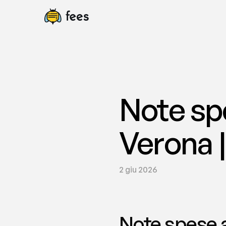
Note sp
Verona |
2 giu 2026
Note spese 