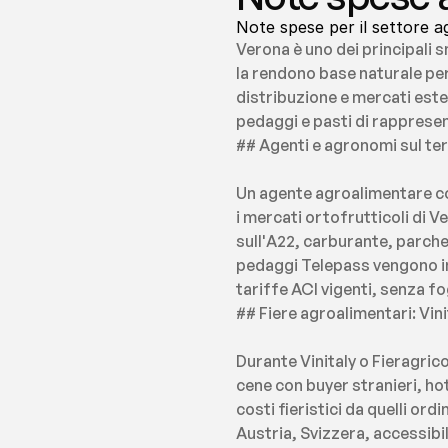
Note spese per il settore a
Verona è uno dei principali s
la rendono base naturale pe
distribuzione e mercati ester
pedaggi e pasti di rappresen
## Agenti e agronomi sul ter
Un agente agroalimentare con
i mercati ortofrutticoli di 
sull'A22, carburante, parcheg
pedaggi Telepass vengono im
tariffe ACI vigenti, senza fog
## Fiere agroalimentari: Vini
Durante Vinitaly o Fieragrico
cene con buyer stranieri, hot
costi fieristici da quelli or
Austria, Svizzera, accessibil