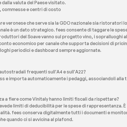
alla valuta del Paese visitato.
ti, commesse e centri di costo
e veronese che serve sia la GDO nazionale sia ristoratori loc
nale è un dato strategico. fees consente di taggare le spes
 produttori del Soave vanno sul progetto vino, i sopralluoghi a
n conto economico per canale che supporta decisioni di pricing
piloghi periodici e dashboard sempre aggiornate.
utostradali frequenti sull'A4 e sull'A22?
ass e importa automaticamente i pedaggi, associandoli alla 
 a fiere come Vinitaly hanno limiti fiscali da rispettare?
prevede limiti di deducibilità per le spese di rappresentanza
alità. fees conserva digitalmente tutti i documenti e monitora
he quando ci si avvicina al plafond.