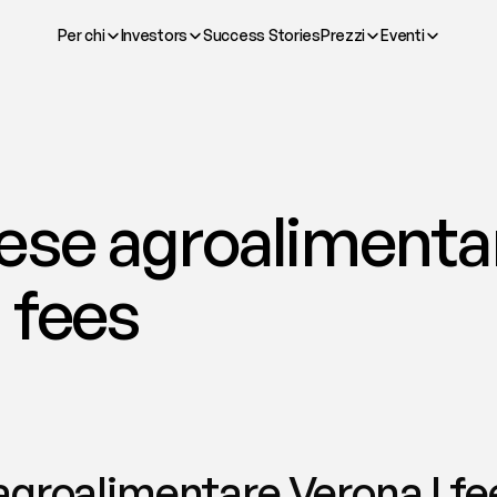
Per chi
Investors
Success Stories
Prezzi
Eventi
ese agroalimentar
 fees
agroalimentare Verona | fe