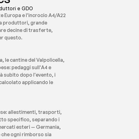
oduttori e GDO
te Europa e l'incrocio A4/A22 
a produttori, grande 
re decine di trasferte, 
er questo.
le cantine del Valpolicella, 
se: pedaggi sull'A4 e 
 subito dopo l'evento, i 
alcolato applicando le 
e: allestimenti, trasporti, 
tto specifico, separando i 
 mercati esteri — Germania, 
 che ogni rimborso sia 