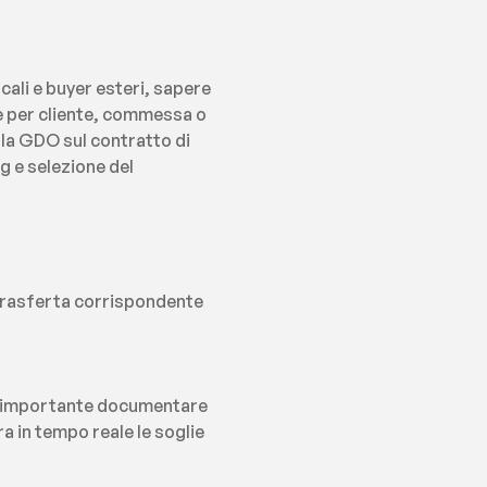
ali e buyer esteri, sapere 
e per cliente, commessa o 
lla GDO sul contratto di 
 e selezione del 
trasferta corrispondente 
. È importante documentare 
 in tempo reale le soglie 