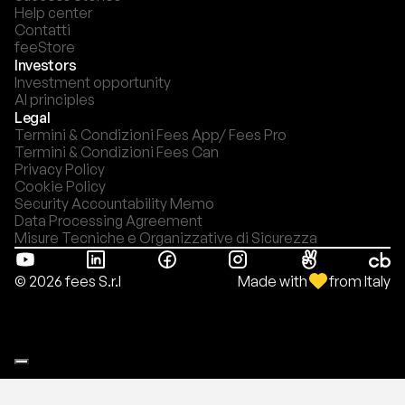
Help center
Contatti
feeStore
Investors
Investment opportunity
AI principles
Legal
Termini & Condizioni Fees App/ Fees Pro
Termini & Condizioni Fees Can
Privacy Policy
Cookie Policy
Security Accountability Memo
Data Processing Agreement
Misure Tecniche e Organizzative di Sicurezza
Made with
from Italy
© 2026 fees S.r.l
Le tue preferenze relative alla privacy