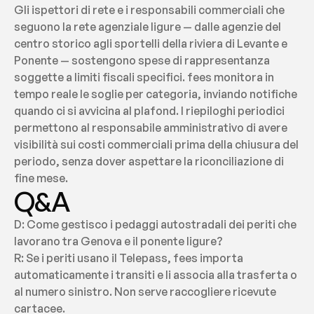
Gli ispettori di rete e i responsabili commerciali che 
seguono la rete agenziale ligure — dalle agenzie del 
centro storico agli sportelli della riviera di Levante e 
Ponente — sostengono spese di rappresentanza 
soggette a limiti fiscali specifici. fees monitora in 
tempo reale le soglie per categoria, inviando notifiche 
quando ci si avvicina al plafond. I riepiloghi periodici 
permettono al responsabile amministrativo di avere 
visibilità sui costi commerciali prima della chiusura del 
periodo, senza dover aspettare la riconciliazione di 
fine mese.
Q&A
D: Come gestisco i pedaggi autostradali dei periti che 
lavorano tra Genova e il ponente ligure?
R: Se i periti usano il Telepass, fees importa 
automaticamente i transiti e li associa alla trasferta o 
al numero sinistro. Non serve raccogliere ricevute 
cartacee.