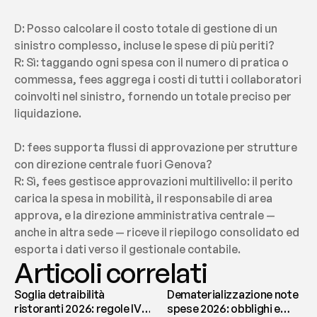
D: Posso calcolare il costo totale di gestione di un 
sinistro complesso, incluse le spese di più periti?
R: Sì: taggando ogni spesa con il numero di pratica o 
commessa, fees aggrega i costi di tutti i collaboratori 
coinvolti nel sinistro, fornendo un totale preciso per 
liquidazione.
D: fees supporta flussi di approvazione per strutture 
con direzione centrale fuori Genova?
R: Sì, fees gestisce approvazioni multilivello: il perito 
carica la spesa in mobilità, il responsabile di area 
approva, e la direzione amministrativa centrale — 
anche in altra sede — riceve il riepilogo consolidato ed 
esporta i dati verso il gestionale contabile.
Articoli correlati
Soglia detraibilità
Dematerializzazione note
ristoranti 2026: regole IVA
spese 2026: obblighi e