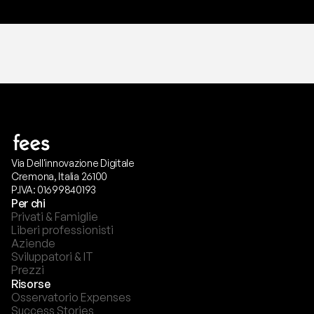
Via Dell'innovazione Digitale
Cremona, Italia 26100
P.IVA: 01699840193
Per chi
Privati & Famiglie
Liberi professionisti
Aziende
Sviluppatori & IT
Prezzi
Risorse
Osservatorio Expenses
Success Stories