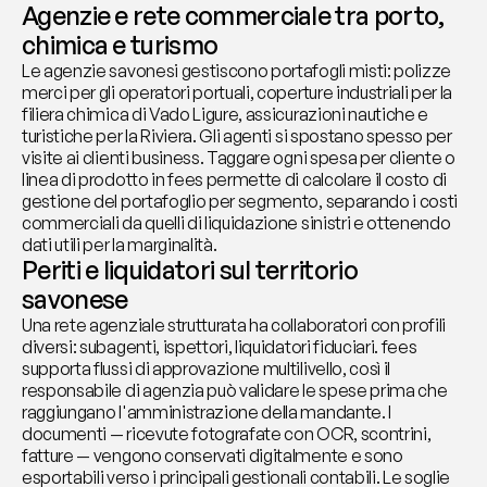
Agenzie e rete commerciale tra porto, 
chimica e turismo
Le agenzie savonesi gestiscono portafogli misti: polizze 
merci per gli operatori portuali, coperture industriali per la 
filiera chimica di Vado Ligure, assicurazioni nautiche e 
turistiche per la Riviera. Gli agenti si spostano spesso per 
visite ai clienti business. Taggare ogni spesa per cliente o 
linea di prodotto in fees permette di calcolare il costo di 
gestione del portafoglio per segmento, separando i costi 
commerciali da quelli di liquidazione sinistri e ottenendo 
dati utili per la marginalità.
Periti e liquidatori sul territorio 
savonese
Una rete agenziale strutturata ha collaboratori con profili 
diversi: subagenti, ispettori, liquidatori fiduciari. fees 
supporta flussi di approvazione multilivello, così il 
responsabile di agenzia può validare le spese prima che 
raggiungano l'amministrazione della mandante. I 
documenti — ricevute fotografate con OCR, scontrini, 
fatture — vengono conservati digitalmente e sono 
esportabili verso i principali gestionali contabili. Le soglie 