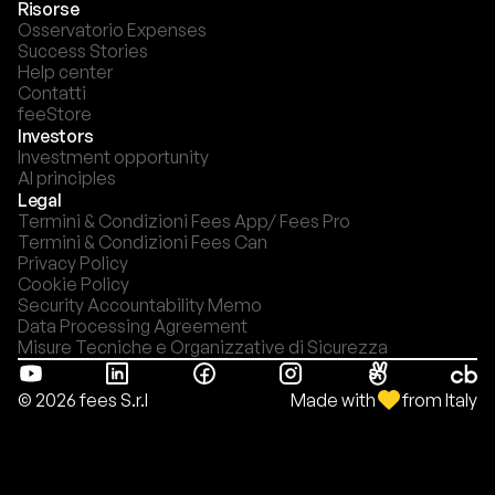
Risorse
Osservatorio Expenses
Success Stories
Help center
Contatti
feeStore
Investors
Investment opportunity
AI principles
Legal
Termini & Condizioni Fees App/ Fees Pro
Termini & Condizioni Fees Can
Privacy Policy
Cookie Policy
Security Accountability Memo
Data Processing Agreement
Misure Tecniche e Organizzative di Sicurezza
Made with
from Italy
© 2026 fees S.r.l