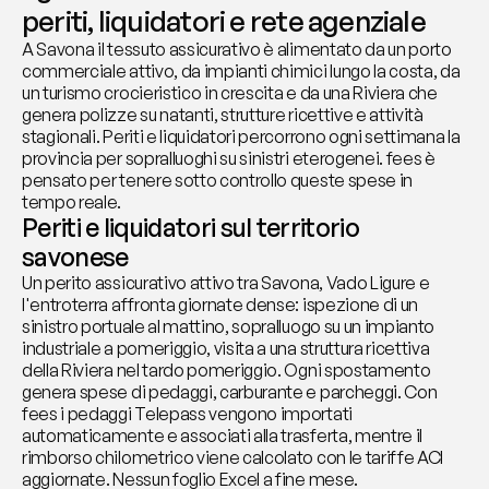
periti, liquidatori e rete agenziale
A Savona il tessuto assicurativo è alimentato da un porto 
commerciale attivo, da impianti chimici lungo la costa, da 
un turismo crocieristico in crescita e da una Riviera che 
genera polizze su natanti, strutture ricettive e attività 
stagionali. Periti e liquidatori percorrono ogni settimana la 
provincia per sopralluoghi su sinistri eterogenei. fees è 
pensato per tenere sotto controllo queste spese in 
tempo reale.
Periti e liquidatori sul territorio 
savonese
Un perito assicurativo attivo tra Savona, Vado Ligure e 
l'entroterra affronta giornate dense: ispezione di un 
sinistro portuale al mattino, sopralluogo su un impianto 
industriale a pomeriggio, visita a una struttura ricettiva 
della Riviera nel tardo pomeriggio. Ogni spostamento 
genera spese di pedaggi, carburante e parcheggi. Con 
fees i pedaggi Telepass vengono importati 
automaticamente e associati alla trasferta, mentre il 
rimborso chilometrico viene calcolato con le tariffe ACI 
aggiornate. Nessun foglio Excel a fine mese.