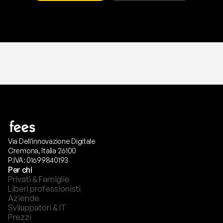
T
r
i
a
l
g
r
a
t
i
s
,
n
e
s
s
u
n
a
c
a
r
t
a
r
i
c
h
i
e
s
t
a
.
Via Dell'innovazione Digitale
Cremona, Italia 26100
P.IVA: 01699840193
Per chi
Privati & Famiglie
Liberi professionisti
Aziende
Sviluppatori & IT
Prezzi