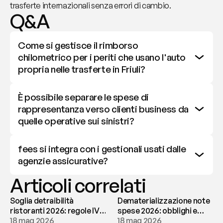
trasferte internazionali senza errori di cambio.
Q&A
Come si gestisce il rimborso 
chilometrico per i periti che usano l'auto 
propria nelle trasferte in Friuli?
È possibile separare le spese di 
rappresentanza verso clienti business da 
quelle operative sui sinistri?
fees si integra con i gestionali usati dalle 
agenzie assicurative?
Articoli correlati
Soglia detraibilità
Dematerializzazione note
ristoranti 2026: regole IVA
spese 2026: obblighi e
e deducibilità | fees
18 mag 2026
conservazione | fees
18 mag 2026