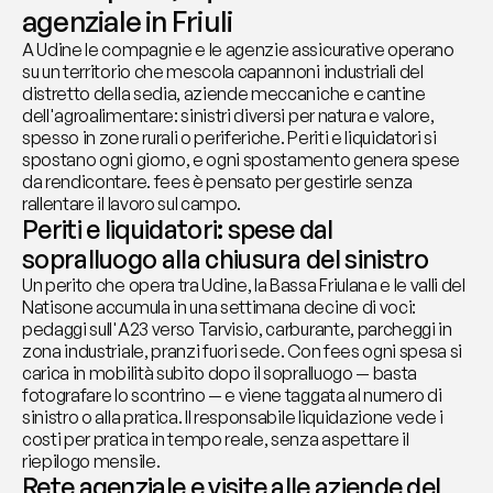
agenziale in Friuli
A Udine le compagnie e le agenzie assicurative operano 
su un territorio che mescola capannoni industriali del 
distretto della sedia, aziende meccaniche e cantine 
dell'agroalimentare: sinistri diversi per natura e valore, 
spesso in zone rurali o periferiche. Periti e liquidatori si 
spostano ogni giorno, e ogni spostamento genera spese 
da rendicontare. fees è pensato per gestirle senza 
rallentare il lavoro sul campo.
Periti e liquidatori: spese dal 
sopralluogo alla chiusura del sinistro
Un perito che opera tra Udine, la Bassa Friulana e le valli del 
Natisone accumula in una settimana decine di voci: 
pedaggi sull'A23 verso Tarvisio, carburante, parcheggi in 
zona industriale, pranzi fuori sede. Con fees ogni spesa si 
carica in mobilità subito dopo il sopralluogo — basta 
fotografare lo scontrino — e viene taggata al numero di 
sinistro o alla pratica. Il responsabile liquidazione vede i 
costi per pratica in tempo reale, senza aspettare il 
riepilogo mensile.
Rete agenziale e visite alle aziende del 