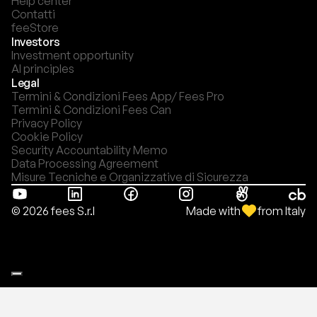
Help center
Contatti
feeStore
Investors
Investment opportunity
AI principles
Legal
Termini & Condizioni Fees App/ Fees Pro
Termini & Condizioni Fees Can
Privacy Policy
Cookie Policy
Security Accountability Memo
Data Processing Agreement
Misure Tecniche e Organizzative di Sicurezza
Made with
from Italy
© 2026 fees S.r.l
Le tue preferenze relative alla privacy