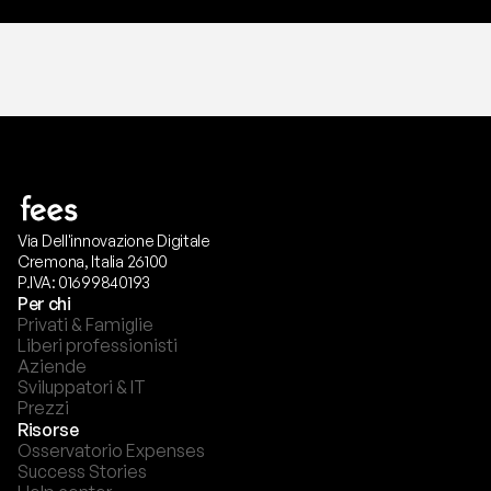
Via Dell'innovazione Digitale
Cremona, Italia 26100
P.IVA: 01699840193
Per chi
Privati & Famiglie
Liberi professionisti
Aziende
Sviluppatori & IT
Prezzi
Risorse
Osservatorio Expenses
Success Stories