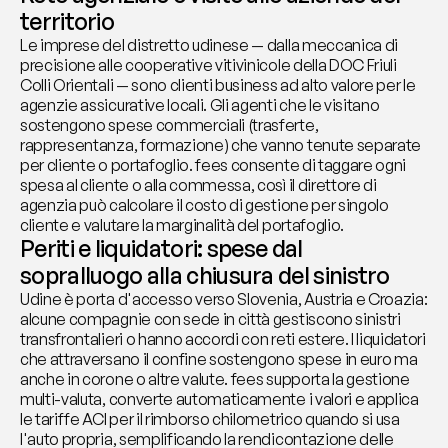
territorio
Le imprese del distretto udinese — dalla meccanica di 
precisione alle cooperative vitivinicole della DOC Friuli 
Colli Orientali — sono clienti business ad alto valore per le 
agenzie assicurative locali. Gli agenti che le visitano 
sostengono spese commerciali (trasferte, 
rappresentanza, formazione) che vanno tenute separate 
per cliente o portafoglio. fees consente di taggare ogni 
spesa al cliente o alla commessa, così il direttore di 
agenzia può calcolare il costo di gestione per singolo 
cliente e valutare la marginalità del portafoglio.
Periti e liquidatori: spese dal 
sopralluogo alla chiusura del sinistro
Udine è porta d'accesso verso Slovenia, Austria e Croazia: 
alcune compagnie con sede in città gestiscono sinistri 
transfrontalieri o hanno accordi con reti estere. I liquidatori 
che attraversano il confine sostengono spese in euro ma 
anche in corone o altre valute. fees supporta la gestione 
multi-valuta, converte automaticamente i valori e applica 
le tariffe ACI per il rimborso chilometrico quando si usa 
l'auto propria, semplificando la rendicontazione delle 