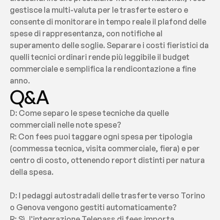
gestisce la multi-valuta per le trasferte estero e 
consente di monitorare in tempo reale il plafond delle 
spese di rappresentanza, con notifiche al 
superamento delle soglie. Separare i costi fieristici da 
quelli tecnici ordinari rende più leggibile il budget 
commerciale e semplifica la rendicontazione a fine 
anno.
Q&A
D: Come separo le spese tecniche da quelle 
commerciali nelle note spese?
R: Con fees puoi taggare ogni spesa per tipologia 
(commessa tecnica, visita commerciale, fiera) e per 
centro di costo, ottenendo report distinti per natura 
della spesa.
D: I pedaggi autostradali delle trasferte verso Torino 
o Genova vengono gestiti automaticamente?
R: Sì, l'integrazione Telepass di fees importa 