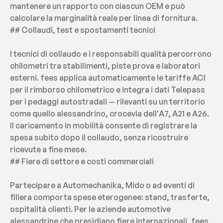
mantenere un rapporto con ciascun OEM e può 
calcolare la marginalità reale per linea di fornitura.
## Collaudi, test e spostamenti tecnici
I tecnici di collaudo e i responsabili qualità percorrono 
chilometri tra stabilimenti, piste prova e laboratori 
esterni. fees applica automaticamente le tariffe ACI 
per il rimborso chilometrico e integra i dati Telepass 
per i pedaggi autostradali — rilevanti su un territorio 
come quello alessandrino, crocevia dell'A7, A21 e A26. 
Il caricamento in mobilità consente di registrare la 
spesa subito dopo il collaudo, senza ricostruire 
ricevute a fine mese.
## Fiere di settore e costi commerciali
Partecipare a Automechanika, Mido o ad eventi di 
filiera comporta spese eterogenee: stand, trasferte, 
ospitalità clienti. Per le aziende automotive 
alessandrine che presidiano fiere internazionali, fees 