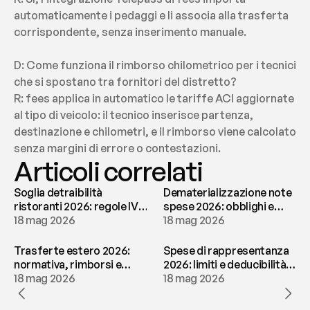
automaticamente i pedaggi e li associa alla trasferta 
corrispondente, senza inserimento manuale.
D: Come funziona il rimborso chilometrico per i tecnici 
che si spostano tra fornitori del distretto?
R: fees applica in automatico le tariffe ACI aggiornate 
al tipo di veicolo: il tecnico inserisce partenza, 
destinazione e chilometri, e il rimborso viene calcolato 
senza margini di errore o contestazioni.
Articoli correlati
Soglia detraibilità
Dematerializzazione note
ristoranti 2026: regole IVA
spese 2026: obblighi e
e deducibilità | fees
18 mag 2026
conservazione | fees
18 mag 2026
Trasferte estero 2026:
Spese di rappresentanza
normativa, rimborsi e
2026: limiti e deducibilità |
tassazione | fees
18 mag 2026
fees
18 mag 2026