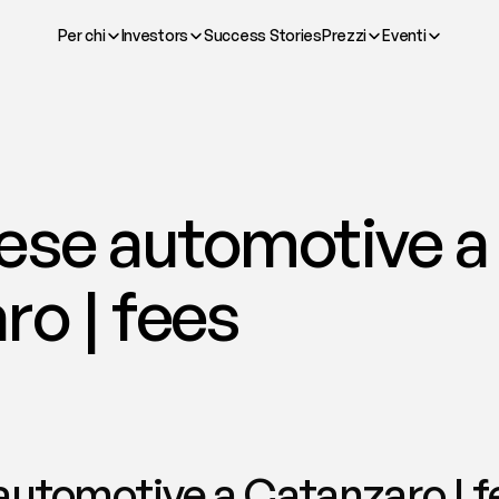
Per chi
Investors
Success Stories
Prezzi
Eventi
ese automotive a 
ro | fees
automotive a Catanzaro | f