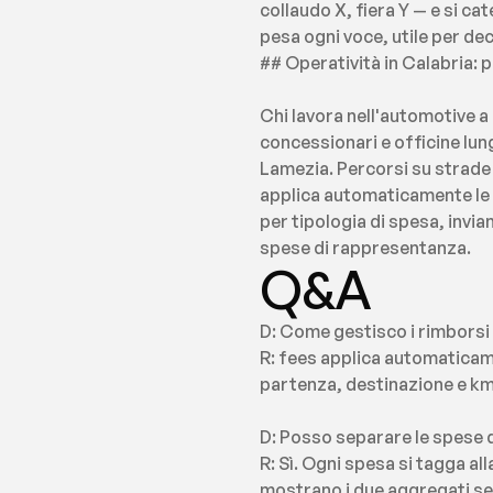
collaudo X, fiera Y — e si c
pesa ogni voce, utile per de
## Operatività in Calabria: p
Chi lavora nell'automotive a
concessionari e officine lungo
Lamezia. Percorsi su strade 
applica automaticamente le t
per tipologia di spesa, invia
spese di rappresentanza.
Q&A
D: Come gestisco i rimborsi 
R: fees applica automaticamen
partenza, destinazione e km
D: Posso separare le spese d
R: Sì. Ogni spesa si tagga a
mostrano i due aggregati sepa