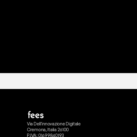
P
r
o
n
t
o
I
l
n
o
s
t
r
o
t
e
a
m
d
i
s
u
p
p
Via Dell'innovazione Digitale
Cremona, Italia 26100
P.IVA: 01699840193