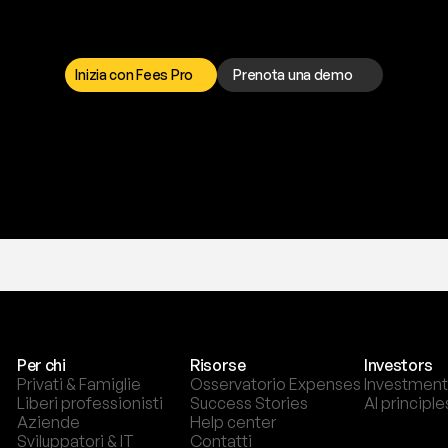
a
t
o
g
l
i
e
r
t
i
q
u
e
s
t
o
p
r
o
b
l
e
m
a
d
a
l
l
o
r
t
o
è
a
t
u
a
d
i
s
p
o
s
i
z
i
o
n
e
p
e
r
r
i
s
o
l
v
e
r
e
q
u
a
l
s
i
a
s
i
p
r
o
b
l
e
m
a
.
S
c
e
g
l
i
i
Inizia con Fees Pro
Prenota una demo
T
r
i
a
l
g
r
a
t
i
s
,
n
e
s
s
u
n
a
c
a
r
t
a
r
i
c
h
i
e
s
t
a
.
Per chi
Risorse
Investors
Privati & Famiglie
Osservatorio Expenses
Investment
Liberi professionisti
Success Stories
AI principle
Aziende
Help center
Sviluppatori & IT
Contatti