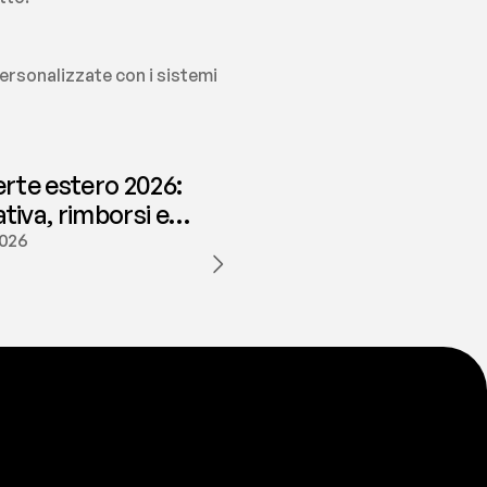
personalizzate con i sistemi 
erte estero 2026:
iva, rimborsi e
ione | fees
2026