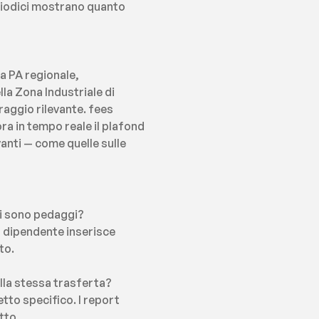
riodici mostrano quanto 
a PA regionale, 
la Zona Industriale di 
aggio rilevante. fees 
a in tempo reale il plafond 
anti — come quelle sulle 
ci sono pedaggi?
l dipendente inserisce 
to.
ella stessa trasferta?
to specifico. I report 
tto.