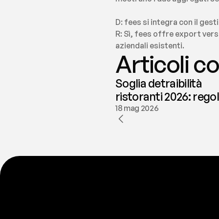
D: fees si integra con il gest
R: Sì, fees offre export vers
aziendali esistenti.
Articoli co
Soglia detraibilità
ristoranti 2026: rego
e deducibilità | fees
18 mag 2026