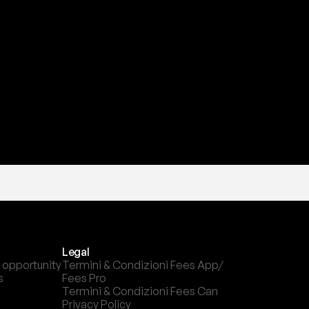
a
t
e
s
t
a
?
l
c
a
n
a
l
e
c
h
e
p
r
e
f
e
r
i
s
c
i
.
Legal
 opportunity
Termini & Condizioni Fees App/ 
s
Fees Pro
Termini & Condizioni Fees Can
Privacy Policy