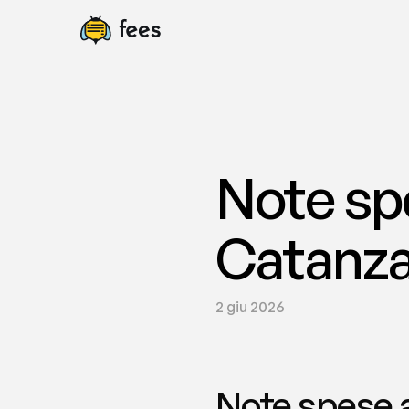
Note sp
Catanza
2 giu 2026
Note spese 