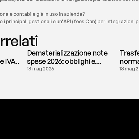
ionale contabile già in uso in azienda?
o i principali gestionali e un'API (fees Can) per integrazioni 
rrelati
Dematerializzazione note
Trasf
le IVA
spese 2026: obblighi e
normat
conservazione | fees
tassaz
18 mag 2026
18 mag 