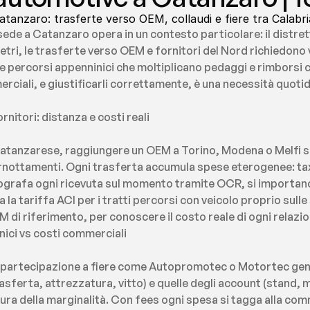
anzaro: trasferte verso OEM, collaudi e fiere tra Calabria
de a Catanzaro opera in un contesto particolare: il distrett
etri, le trasferte verso OEM e fornitori del Nord richiedono vo
ne percorsi appenninici che moltiplicano pedaggi e rimborsi c
merciali, e giustificarli correttamente, è una necessità quoti
nitori: distanza e costi reali
atanzarese, raggiungere un OEM a Torino, Modena o Melfi sig
ernottamenti. Ogni trasferta accumula spese eterogenee: taxi
otografa ogni ricevuta sul momento tramite OCR, si importan
la tariffa ACI per i tratti percorsi con veicolo proprio sulle st
EM di riferimento, per conoscere il costo reale di ogni relaz
cnici vs costi commerciali
 la partecipazione a fiere come Autopromotec o Motortec gen
trasferta, attrezzatura, vitto) e quelle degli account (stand, m
ura della marginalità. Con fees ogni spesa si tagga alla com