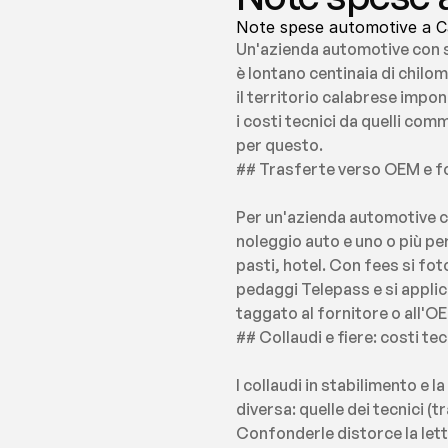
Note spese automotive a Cat
Un'azienda automotive con se
è lontano centinaia di chilom
il territorio calabrese impo
i costi tecnici da quelli com
per questo.
## Trasferte verso OEM e for
Per un'azienda automotive c
noleggio auto e uno o più p
pasti, hotel. Con fees si f
pedaggi Telepass e si applica 
taggato al fornitore o all'O
## Collaudi e fiere: costi te
I collaudi in stabilimento e
diversa: quelle dei tecnici (
Confonderle distorce la lett