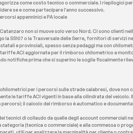
ategorizza come costo tecnico o commerciale. I riepilogici pe
cidere se e come partecipare l'anno successivo.
ercorsi appenninici e PA locale
 Catanzaro non si muove solo verso Nord. Ci sono clienti nell
 la SS107 o la Trasversale delle Serre, fornitori di servizi nel
statali e provinciali, spesso senza pedaggi ma con chilometr
ariffe ACI aggiornate per il rimborso chilometrico e monitor
ndo notifiche prima che si superino le soglie fiscalmente rilev
chilometrici per i percorsi sulle strade calabresi, dove non 
te le tariffe ACI vigenti in base alla cilindrata del veicolo. I
 percorsi; il calcolo del rimborso è automatico e documenta
ei tecnici di collaudo da quelle degli account commerciali n
lla categoria (tecnica o commerciale) e alla commessa o proget
rati, utili per analizzare la marginalità per cliente o contra