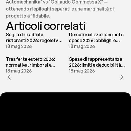
Automechanika" vs "Collaudo Commessa X" — 
ottenendo riepiloghi separati e una marginalità di 
progetto affidabile.
Articoli correlati
Soglia detraibilità
Dematerializzazione note
ristoranti 2026: regole IVA
spese 2026: obblighi e
e deducibilità | fees
18 mag 2026
conservazione | fees
18 mag 2026
Trasferte estero 2026:
Spese di rappresentanza
normativa, rimborsi e
2026: limiti e deducibilità |
tassazione | fees
18 mag 2026
fees
18 mag 2026
P
r
o
n
t
o
a
t
o
g
l
i
e
r
t
i
q
u
e
s
t
o