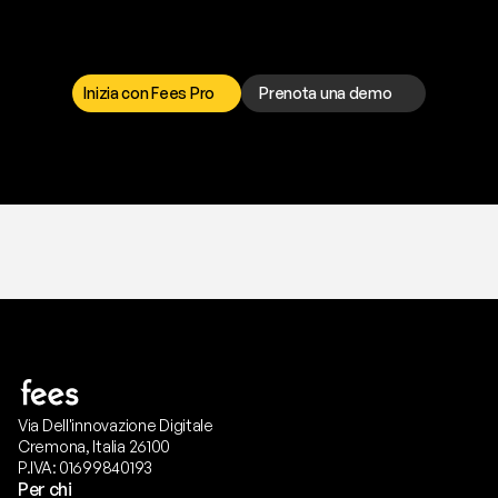
p
r
o
b
l
e
m
a
d
a
l
l
a
t
e
s
t
a
?
I
l
n
o
s
t
r
o
t
e
a
m
d
i
s
u
p
p
o
r
t
o
è
a
t
u
a
d
i
s
p
o
s
i
z
i
o
n
e
p
e
r
r
i
s
o
l
v
e
r
e
q
u
a
l
s
i
a
s
i
p
r
o
b
l
e
m
a
.
S
c
e
g
l
i
i
l
c
a
n
a
l
e
c
h
e
p
r
e
f
e
r
i
s
c
i
.
Inizia con Fees Pro
Prenota una demo
T
r
i
a
l
g
r
a
t
i
s
,
n
e
s
s
u
n
a
c
a
r
t
a
r
i
c
h
i
e
s
t
a
.
Via Dell'innovazione Digitale
Cremona, Italia 26100
P.IVA: 01699840193
Per chi