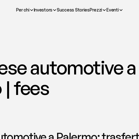
Per chi
Investors
Success Stories
Prezzi
Eventi
ese automotive a 
| fees
tomotive a Palermo: trasfert