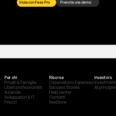
Inizia con Fees Pro
Prenota una demo
T
r
i
a
l
g
r
a
t
i
s
,
n
e
s
s
u
n
a
c
a
r
t
a
r
i
c
h
i
e
s
t
a
.
Per chi
Risorse
Investors
Privati & Famiglie
Osservatorio Expenses
Investment
Liberi professionisti
Success Stories
AI principle
Aziende
Help center
Sviluppatori & IT
Contatti
Prezzi
feeStore