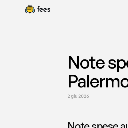
Note sp
Palermo 
2 giu 2026
Note spese au