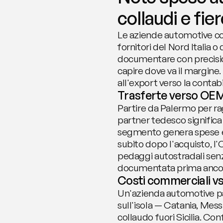
collaudi e fie
Le aziende automotive co
fornitori del Nord Italia 
documentare con precisio
capire dove va il margine.
all'export verso la contabi
Trasferte verso OEM e
Partire da Palermo per ra
partner tedesco significa 
segmento genera spese ete
subito dopo l'acquisto, l'
pedaggi autostradali senz
documentata prima ancora
Costi commerciali vs
Un'azienda automotive pa
sull'isola — Catania, Mess
collaudo fuori Sicilia. Con