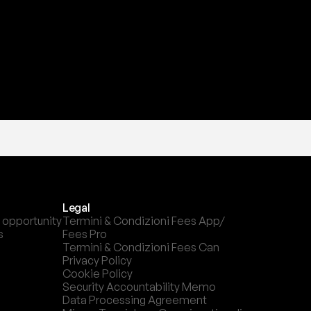
Legal
 opportunity
Termini & Condizioni Fees App/ 
s
Fees Pro
Termini & Condizioni Fees Can
Privacy Policy
Cookie Policy
Security Accountability Memo
Data Processing Agreement