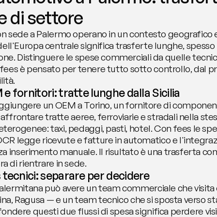
re di settore
n sede a Palermo operano in un contesto geografico e
o dell'Europa centrale significa trasferte lunghe, spesso
ne. Distinguere le spese commerciali da quelle tecni
 fees è pensato per tenere tutto sotto controllo, dal pri
lità.
 fornitori: tratte lunghe dalla Sicilia
ggiungere un OEM a Torino, un fornitore di componentis
affrontare tratte aeree, ferroviarie e stradali nella ste
rogenee: taxi, pedaggi, pasti, hotel. Con fees le spese
OCR legge ricevute e fatture in automatico e l'integraz
a inserimento manuale. Il risultato è una trasferta c
 di rientrare in sede.
 tecnici: separare per decidere
lermitana può avere un team commerciale che visita 
ina, Ragusa — e un team tecnico che si sposta verso stab
fondere questi due flussi di spesa significa perdere visib