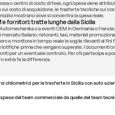
a o centro di costo di fees, ogni spesa viene attribuita
sul costo di acquisizione, le trasferte tecniche sul cos
riodici mostrano dove si concentra la spesa reale.
 fornitori: tratte lunghe dalla Sicilia
 Automechanika o a eventi OEM in Germania o Francia 
mercato italiano: ristoranti, taxi, materiali promozional
ero e monitora in tempo reale le soglie rilevanti ai fini f
notifiche prima che vengano superate. I documenti orig
onti per un eventuale controllo. Per chi partecipa a poc
o extra fa la differenza.
 chilometrici per le trasferte in Sicilia con auto azie
 spese del team commerciale da quelle del team tecnic