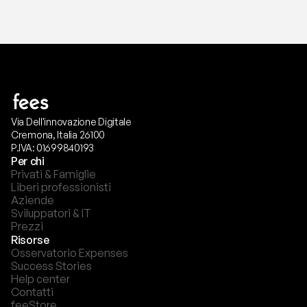
Via Dell'innovazione Digitale
Cremona, Italia 26100
P.IVA: 01699840193
Per chi
Privati & Famiglie
Liberi professionisti
Aziende
Sviluppatori & IT
Prezzi
Risorse
Osservatorio Expenses
Success Stories
Help center
Contatti
feeStore