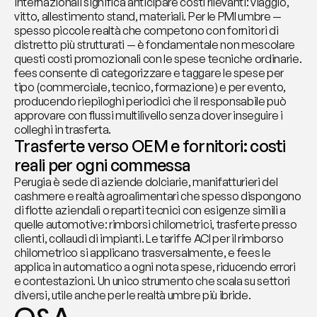
internazionali significa anticipare costi rilevanti: viaggio, 
vitto, allestimento stand, materiali. Per le PMI umbre — 
spesso piccole realtà che competono con fornitori di 
distretto più strutturati — è fondamentale non mescolare 
questi costi promozionali con le spese tecniche ordinarie. 
fees consente di categorizzare e taggare le spese per 
tipo (commerciale, tecnico, formazione) e per evento, 
producendo riepiloghi periodici che il responsabile può 
approvare con flussi multilivello senza dover inseguire i 
colleghi in trasferta.
Trasferte verso OEM e fornitori: costi 
reali per ogni commessa
Perugia è sede di aziende dolciarie, manifatturieri del 
cashmere e realtà agroalimentari che spesso dispongono 
di flotte aziendali o reparti tecnici con esigenze simili a 
quelle automotive: rimborsi chilometrici, trasferte presso 
clienti, collaudi di impianti. Le tariffe ACI per il rimborso 
chilometrico si applicano trasversalmente, e fees le 
applica in automatico a ogni nota spese, riducendo errori 
e contestazioni. Un unico strumento che scala su settori 
diversi, utile anche per le realtà umbre più ibride.