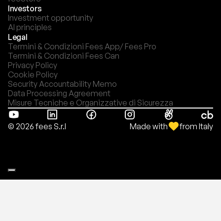
Investors
Investment opportunity
AI principles
Legal
Termini & Condizioni Fees App/ Fees Pro
Termini & Condizioni Fees Can
Privacy Policy
Cookie Policy
Security Accountability Memo
Data Processing Agreement
Misure Tecniche e Organizzative di Sicurezza
Made with
from Italy
© 2026 fees S.r.l
Le tue preferenze relative alla privacy
Informativa sulla raccolta