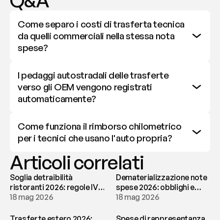
Q&A
Come separo i costi di trasferta tecnica 
da quelli commerciali nella stessa nota 
spese?
I pedaggi autostradali delle trasferte 
verso gli OEM vengono registrati 
automaticamente?
Come funziona il rimborso chilometrico 
per i tecnici che usano l'auto propria?
Articoli correlati
Soglia detraibilità
Dematerializzazione note
ristoranti 2026: regole IVA
spese 2026: obblighi e
e deducibilità | fees
18 mag 2026
conservazione | fees
18 mag 2026
Trasferte estero 2026:
Spese di rappresentanza