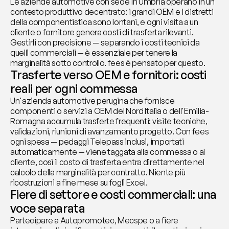
Le aziende automotive con sede in Umbria operano in un 
contesto produttivo decentrato: i grandi OEM e i distretti 
della componentistica sono lontani, e ogni visita a un 
cliente o fornitore genera costi di trasferta rilevanti. 
Gestirli con precisione — separando i costi tecnici da 
quelli commerciali — è essenziale per tenere la 
marginalità sotto controllo. fees è pensato per questo.
Trasferte verso OEM e fornitori: costi 
reali per ogni commessa
Un'azienda automotive perugina che fornisce 
componenti o servizi a OEM del Nord Italia o dell'Emilia-
Romagna accumula trasferte frequenti: visite tecniche, 
validazioni, riunioni di avanzamento progetto. Con fees 
ogni spesa — pedaggi Telepass inclusi, importati 
automaticamente — viene taggata alla commessa o al 
cliente, così il costo di trasferta entra direttamente nel 
calcolo della marginalità per contratto. Niente più 
ricostruzioni a fine mese su fogli Excel.
Fiere di settore e costi commerciali: una 
voce separata
Partecipare a Autopromotec, Mecspe o a fiere 