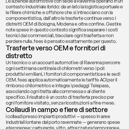
Le aziende automotive con sede a Ravenna operano in un 
contesto industriale ibrido: da un lato la logistica portuale e 
le filiere chimiche e offshore che si intrecciano con la 
componentistica, dall'altro le trasferte continue verso i 
distretti OEM di Bologna, Modena e oltre confine. Gestire 
note spese in questo contesto significa separare i costi 
tecnici dai commerciali, tracciare ogni trasferta e non 
perdere nulla. fees è pensato esattamente per questo.
Trasferte verso OEM e fornitori di 
distretto
Un tecnico o un account automotive di Ravenna percorre 
ogni settimana centinaia di chilometri verso i poli 
produttivi emiliani, i fornitori di componentistica e le sedi 
OEM. fees applica automaticamente le tariffe ACI per il 
rimborso chilometrico e integra i pedaggi Telepass, 
associando ogni tratta alla commessa o al cliente 
specifico. Il risultato è un costo di trasferta preciso per 
ogni fornitore visitato, senza ricostruzioni a fine mese.
Collaudi in campo e fiere di settore
I collaudi presso impianti produttivi — spesso in aree 
industriali lontane dal porto ravennate — generano spese 
eterogenee: carburante, vitto, attrezzatura temporanea, 