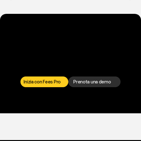
P
r
o
n
t
o
a
t
o
g
l
i
e
r
t
i
q
u
e
s
t
o
p
r
o
b
l
e
m
a
d
a
l
l
a
t
e
s
t
a
?
I
l
n
o
s
t
r
o
t
e
a
m
d
i
s
u
p
p
o
r
t
o
è
a
t
u
a
d
i
s
p
o
s
i
z
i
o
n
e
p
e
r
r
i
s
o
l
v
e
r
e
q
u
a
l
s
i
a
s
i
p
r
o
b
l
e
m
a
.
S
c
e
g
l
i
i
l
c
a
n
a
l
e
c
h
e
p
r
e
f
e
r
i
s
c
i
.
Inizia con Fees Pro
Prenota una demo
T
r
i
a
l
g
r
a
t
i
s
,
n
e
s
s
u
n
a
c
a
r
t
a
r
i
c
h
i
e
s
t
a
.