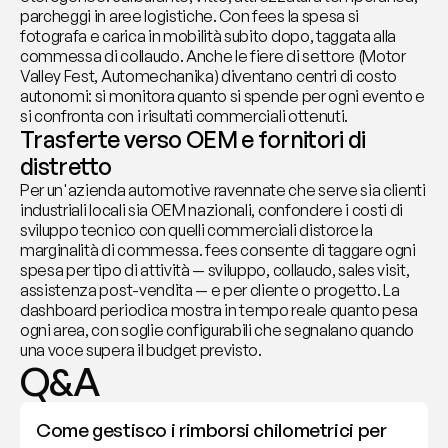
parcheggi in aree logistiche. Con fees la spesa si 
fotografa e carica in mobilità subito dopo, taggata alla 
commessa di collaudo. Anche le fiere di settore (Motor 
Valley Fest, Automechanika) diventano centri di costo 
autonomi: si monitora quanto si spende per ogni evento e 
si confronta con i risultati commerciali ottenuti.
Trasferte verso OEM e fornitori di 
distretto
Per un'azienda automotive ravennate che serve sia clienti 
industriali locali sia OEM nazionali, confondere i costi di 
sviluppo tecnico con quelli commerciali distorce la 
marginalità di commessa. fees consente di taggare ogni 
spesa per tipo di attività — sviluppo, collaudo, sales visit, 
assistenza post-vendita — e per cliente o progetto. La 
dashboard periodica mostra in tempo reale quanto pesa 
ogni area, con soglie configurabili che segnalano quando 
una voce supera il budget previsto.
Q&A
Come gestisco i rimborsi chilometrici per 