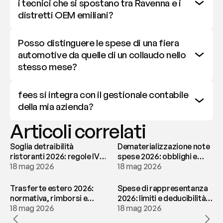
i tecnici che si spostano tra Ravenna e i 
distretti OEM emiliani?
Posso distinguere le spese di una fiera 
automotive da quelle di un collaudo nello 
stesso mese?
fees si integra con il gestionale contabile 
della mia azienda?
Articoli correlati
Soglia detraibilità
Dematerializzazione note
ristoranti 2026: regole IVA
spese 2026: obblighi e
e deducibilità | fees
18 mag 2026
conservazione | fees
18 mag 2026
Trasferte estero 2026:
Spese di rappresentanza
normativa, rimborsi e
2026: limiti e deducibilità |
tassazione | fees
18 mag 2026
fees
18 mag 2026