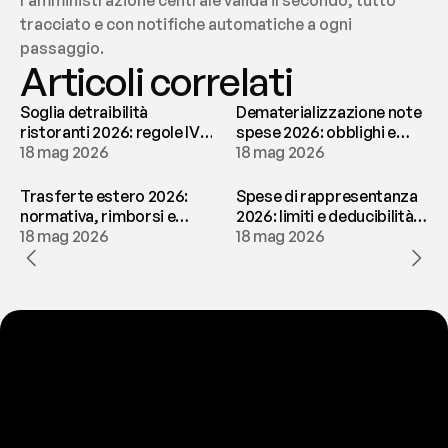
l'amministrazione centrale valida il secondo, tutto 
tracciato e con notifiche automatiche a ogni 
passaggio.
Articoli correlati
Soglia detraibilità
Dematerializzazione note
ristoranti 2026: regole IVA
spese 2026: obblighi e
e deducibilità | fees
18 mag 2026
conservazione | fees
18 mag 2026
Trasferte estero 2026:
Spese di rappresentanza
normativa, rimborsi e
2026: limiti e deducibilità |
tassazione | fees
18 mag 2026
fees
18 mag 2026
P
r
o
n
t
o
a
t
o
g
l
i
e
r
t
i
q
u
e
s
t
o
p
r
o
b
l
e
m
a
d
a
l
l
a
t
e
s
t
a
?