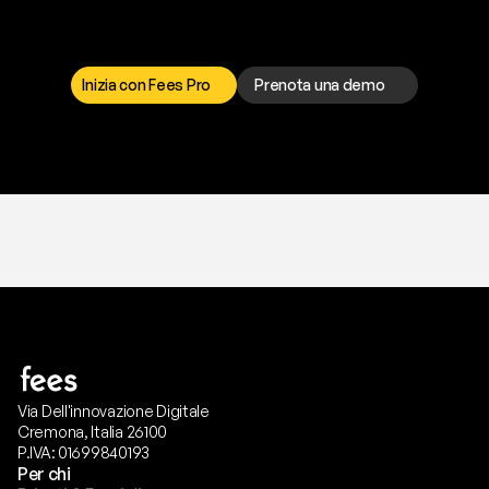
I
l
n
o
s
t
r
o
t
e
a
m
d
i
s
u
p
p
o
r
t
o
è
a
t
u
a
d
i
s
p
o
s
i
z
i
o
n
e
p
e
r
r
i
s
o
l
v
e
r
e
q
u
a
l
s
i
a
s
i
p
r
o
b
l
e
m
a
.
S
c
e
g
l
i
i
l
c
a
n
a
l
e
c
h
e
p
r
e
f
e
r
i
s
c
i
.
Inizia con Fees Pro
Prenota una demo
T
r
i
a
l
g
r
a
t
i
s
,
n
e
s
s
u
n
a
c
a
r
t
a
r
i
c
h
i
e
s
t
a
.
Via Dell'innovazione Digitale
Cremona, Italia 26100
P.IVA: 01699840193
Per chi