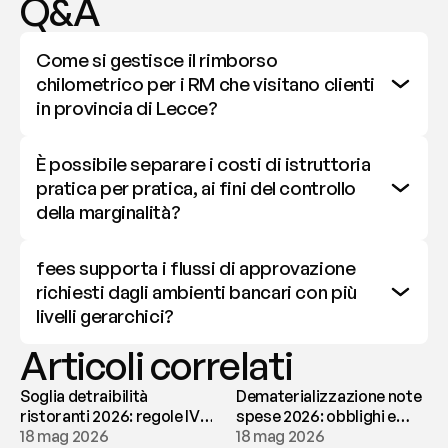
Q&A
Come si gestisce il rimborso 
chilometrico per i RM che visitano clienti 
in provincia di Lecce?
È possibile separare i costi di istruttoria 
pratica per pratica, ai fini del controllo 
della marginalità?
fees supporta i flussi di approvazione 
richiesti dagli ambienti bancari con più 
livelli gerarchici?
Articoli correlati
Soglia detraibilità
Dematerializzazione note
ristoranti 2026: regole IVA
spese 2026: obblighi e
e deducibilità | fees
18 mag 2026
conservazione | fees
18 mag 2026