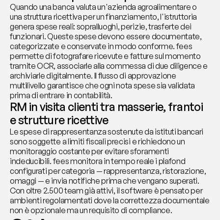
Quando una banca valuta un'azienda agroalimentare o 
una struttura ricettiva per un finanziamento, l'istruttoria 
genera spese reali: sopralluoghi, perizie, trasferte dei 
funzionari. Queste spese devono essere documentate, 
categorizzate e conservate in modo conforme. fees 
permette di fotografare ricevute e fatture sul momento 
tramite OCR, associarle alla commessa di due diligence e 
archiviarle digitalmente. Il flusso di approvazione 
multilivello garantisce che ogni nota spese sia validata 
prima di entrare in contabilità.
RM in visita clienti tra masserie, frantoi 
e strutture ricettive
Le spese di rappresentanza sostenute da istituti bancari 
sono soggette a limiti fiscali precisi e richiedono un 
monitoraggio costante per evitare sforamenti 
indeducibili. fees monitora in tempo reale i plafond 
configurati per categoria — rappresentanza, ristorazione, 
omaggi — e invia notifiche prima che vengano superati. 
Con oltre 2.500 team già attivi, il software è pensato per 
ambienti regolamentati dove la correttezza documentale 
non è opzionale ma un requisito di compliance.