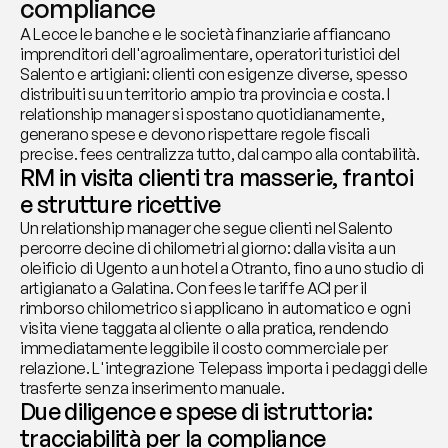
compliance
A Lecce le banche e le società finanziarie affiancano 
imprenditori dell'agroalimentare, operatori turistici del 
Salento e artigiani: clienti con esigenze diverse, spesso 
distribuiti su un territorio ampio tra provincia e costa. I 
relationship manager si spostano quotidianamente, 
generano spese e devono rispettare regole fiscali 
precise. fees centralizza tutto, dal campo alla contabilità.
RM in visita clienti tra masserie, frantoi 
e strutture ricettive
Un relationship manager che segue clienti nel Salento 
percorre decine di chilometri al giorno: dalla visita a un 
oleificio di Ugento a un hotel a Otranto, fino a uno studio di 
artigianato a Galatina. Con fees le tariffe ACI per il 
rimborso chilometrico si applicano in automatico e ogni 
visita viene taggata al cliente o alla pratica, rendendo 
immediatamente leggibile il costo commerciale per 
relazione. L'integrazione Telepass importa i pedaggi delle 
trasferte senza inserimento manuale.
Due diligence e spese di istruttoria: 
tracciabilità per la compliance