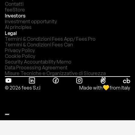
Contatti
feeStore
Investors
Investment opportunity
AI principles
Legal
Termini & Condizioni Fees App/ Fees Pro
Termini & Condizioni Fees Can
Privacy Policy
Cookie Policy
Security Accountability Memo
Data Processing Agreement
Misure Tecniche e Organizzative di Sicurezza
Made with
from Italy
© 2026 fees S.r.l
Le tue preferenze relative alla privacy