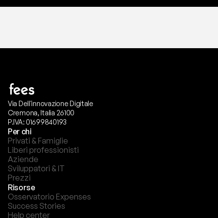
Via Dell'innovazione Digitale
Cremona, Italia 26100
P.IVA: 01699840193
Per chi
Privati & Famiglie
Liberi professionisti
Aziende
Sviluppatori & IT
Prezzi
Risorse
Osservatorio Expenses
Success Stories
Help center