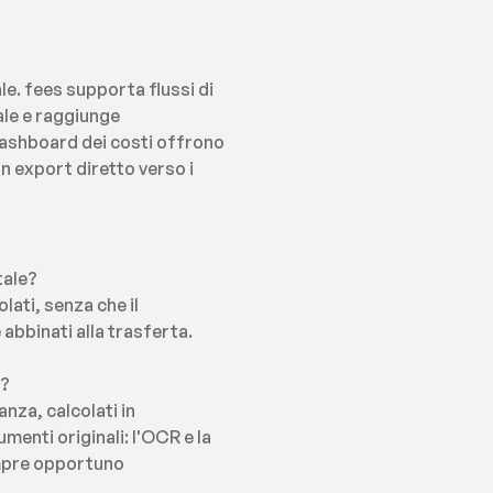
le. fees supporta flussi di 
ale e raggiunge 
 dashboard dei costi offrono 
n export diretto verso i 
tale?
ati, senza che il 
abbinati alla trasferta.
i?
nza, calcolati in 
nti originali: l'OCR e la 
empre opportuno 