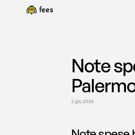
Note spe
Palermo 
2 giu 2026
Note spese b