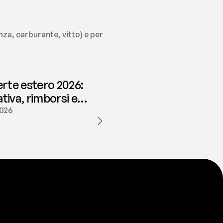
za, carburante, vitto) e per 
erte estero 2026:
iva, rimborsi e
ione | fees
2026