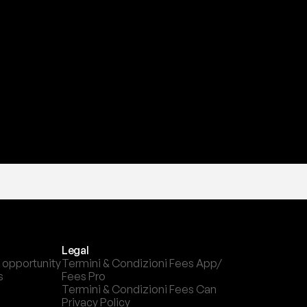
a
t
e
s
t
a
?
l
c
a
n
a
l
e
c
h
e
p
r
e
f
e
r
i
s
c
i
.
Legal
 opportunity
Termini & Condizioni Fees App/ 
s
Fees Pro
Termini & Condizioni Fees Can
Privacy Policy