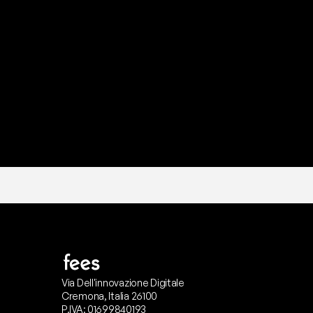
P
r
o
n
t
o
I
l
n
o
s
t
r
o
t
e
a
m
d
i
s
u
p
p
Via Dell'innovazione Digitale
Cremona, Italia 26100
P.IVA: 01699840193