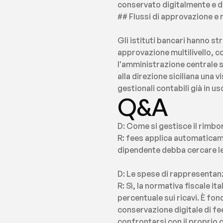
conservato digitalmente e di
## Flussi di approvazione e 
Gli istituti bancari hanno str
approvazione multilivello, co
l'amministrazione centrale se
alla direzione siciliana una 
gestionali contabili già in us
Q&A
D: Come si gestisce il rimbo
R: fees applica automaticament
dipendente debba cercare le 
D: Le spese di rappresentanz
R: Sì, la normativa fiscale it
percentuale sui ricavi. È fo
conservazione digitale di fe
confrontarsi con il proprio 