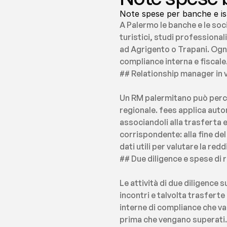
Note spese per banche e isti
A Palermo le banche e le soci
turistici, studi professional
ad Agrigento o Trapani. Ogni
compliance interna e fiscal
## Relationship manager in vi
Un RM palermitano può percorr
regionale. fees applica auto
associandoli alla trasferta e
corrispondente: alla fine de
dati utili per valutare la redd
## Due diligence e spese di
Le attività di due diligence 
incontri e talvolta trasferte 
interne di compliance che var
prima che vengano superati.