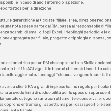
sponibile in caso di audit interno o ispezione.
reportistica per la direzione
utture gerarchiche articolate: filiale, area, direzione regiona
sì una nota spese parte dal RM, passa al responsabile di fili
nza scambi di email o fogli Excel. I riepiloghi periodici e la
visione aggregata per filiale, progetto o tipologia di spesa, co
o.
rso chilometrico per un RM che copre tutta la Sicilia occiden
e le tariffe ACI vigenti in base ai chilometri inseriti o calcol
tabelle aggiornate. I pedaggi Telepass vengono importati e 
a verso clienti PA o grandi imprese hanno regole particolar
aliana prevede limiti di deducibilità per le spese di rappresenta
ndamentale categorizzarle correttamente e conservare i docume
es coprono entrambi gli aspetti, ma per i casi specifici è s
consulente fiscale.