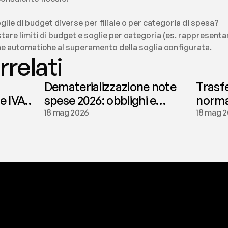
glie di budget diverse per filiale o per categoria di spesa?
tare limiti di budget e soglie per categoria (es. rappresentan
he automatiche al superamento della soglia configurata.
rrelati
Dematerializzazione note
Trasf
le IVA
spese 2026: obblighi e
normat
conservazione | fees
tassaz
18 mag 2026
18 mag 