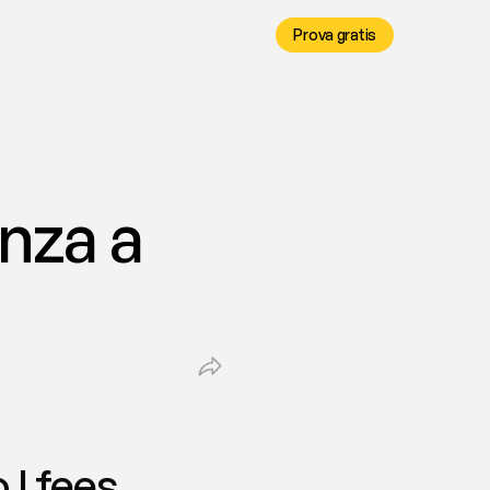
Prova gratis
za a 
 | fees