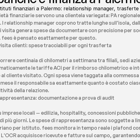
tuti finanziari a Palermo: relationship manager, trasferte 
età finanziarie servono una clientela variegata: PA regionale,
i. I relationship manager coprono tratte lunghe sull'isola, dal
 visita genera spese da documentare con precisione per soddi
e. fees è pensato esattamente per questo.
sita clienti: spese tracciabili per ogni trasferta
ere centinaia di chilometri a settimana tra filiali, sedi aziend
maticamente le tariffe ACI per il rimborso chilometrico e int
 al cliente visitato. Ogni spesa viene taggata alla commessa o
l mese il responsabile sa esattamente quanto è costato ciasc
itività della relazione.
 rappresentanza: documentazione a prova di audit
su imprese locali — edilizia, hospitality, concessioni pubblich
di più giorni. Le spese di rappresentanza sono soggette a limit
iano per istituto. fees monitora in tempo reale i plafond conf
 L'OCR acquisisce ricevute e fatture sul campo, garantendo