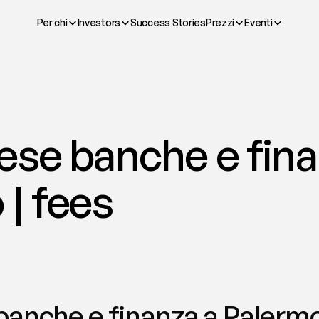
Per chi
Investors
Success Stories
Prezzi
Eventi
se banche e finan
| fees
anche e finanza a Palermo