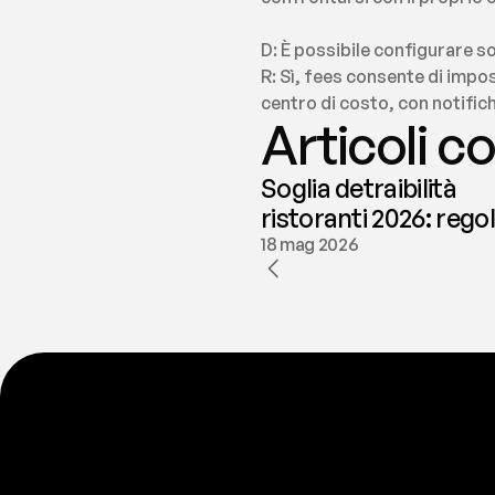
D: È possibile configurare so
R: Sì, fees consente di impos
centro di costo, con notific
Articoli co
Soglia detraibilità
ristoranti 2026: rego
e deducibilità | fees
18 mag 2026