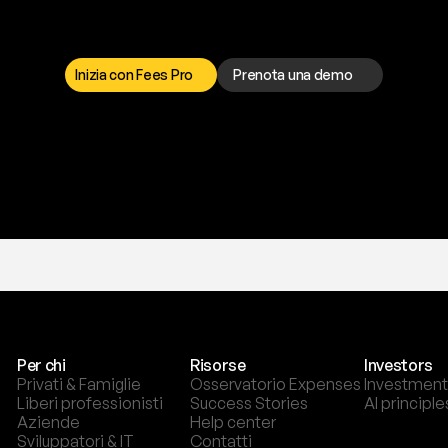
a
t
o
g
l
i
e
r
t
i
q
u
e
s
t
o
p
r
o
b
l
e
m
a
d
a
l
l
o
r
t
o
è
a
t
u
a
d
i
s
p
o
s
i
z
i
o
n
e
p
e
r
r
i
s
o
l
v
e
r
e
q
u
a
l
s
i
a
s
i
p
r
o
b
l
e
m
a
.
S
c
e
g
l
i
i
Inizia con Fees Pro
Prenota una demo
T
r
i
a
l
g
r
a
t
i
s
,
n
e
s
s
u
n
a
c
a
r
t
a
r
i
c
h
i
e
s
t
a
.
Per chi
Risorse
Investors
Privati & Famiglie
Osservatorio Expenses
Investment
Liberi professionisti
Success Stories
AI principle
Aziende
Help center
Sviluppatori & IT
Contatti