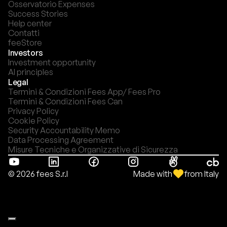
Osservatorio Expenses
Success Stories
Help center
Contatti
feeStore
Investors
Investment opportunity
AI principles
Legal
Termini & Condizioni Fees App/ Fees Pro
Termini & Condizioni Fees Can
Privacy Policy
Cookie Policy
Security Accountability Memo
Data Processing Agreement
Misure Tecniche e Organizzative di Sicurezza
Made with
from Italy
© 2026 fees S.r.l