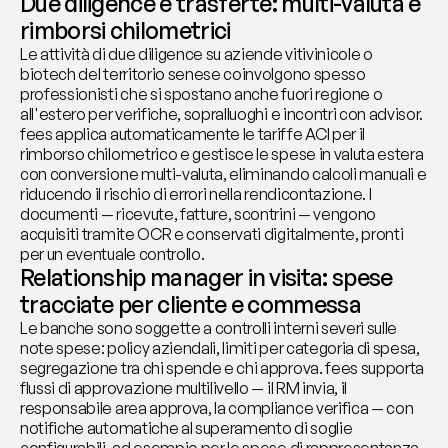
Due diligence e trasferte: multi-valuta e 
rimborsi chilometrici
Le attività di due diligence su aziende vitivinicole o 
biotech del territorio senese coinvolgono spesso 
professionisti che si spostano anche fuori regione o 
all'estero per verifiche, sopralluoghi e incontri con advisor. 
fees applica automaticamente le tariffe ACI per il 
rimborso chilometrico e gestisce le spese in valuta estera 
con conversione multi-valuta, eliminando calcoli manuali e 
riducendo il rischio di errori nella rendicontazione. I 
documenti — ricevute, fatture, scontrini — vengono 
acquisiti tramite OCR e conservati digitalmente, pronti 
per un eventuale controllo.
Relationship manager in visita: spese 
tracciate per cliente e commessa
Le banche sono soggette a controlli interni severi sulle 
note spese: policy aziendali, limiti per categoria di spesa, 
segregazione tra chi spende e chi approva. fees supporta 
flussi di approvazione multilivello — il RM invia, il 
responsabile area approva, la compliance verifica — con 
notifiche automatiche al superamento di soglie 