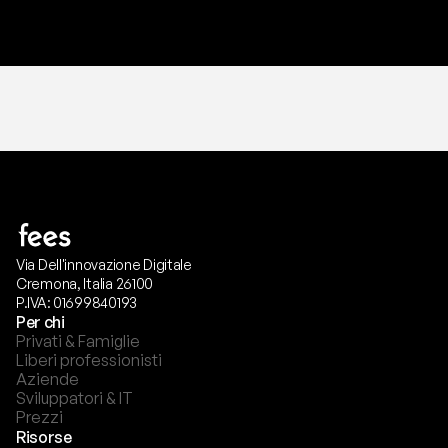
T
r
i
a
l
g
r
a
t
i
s
,
n
e
s
s
u
n
a
c
a
r
t
a
r
i
c
h
i
e
s
t
a
.
Via Dell'innovazione Digitale
Cremona, Italia 26100
P.IVA: 01699840193
Per chi
Privati & Famiglie
Liberi professionisti
Aziende
Sviluppatori & IT
Prezzi
Risorse