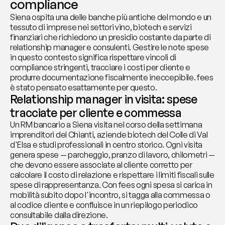
compliance
Siena ospita una delle banche più antiche del mondo e un 
tessuto di imprese nei settori vino, biotech e servizi 
finanziari che richiedono un presidio costante da parte di 
relationship manager e consulenti. Gestire le note spese 
in questo contesto significa rispettare vincoli di 
compliance stringenti, tracciare i costi per cliente e 
produrre documentazione fiscalmente ineccepibile. fees 
è stato pensato esattamente per questo.
Relationship manager in visita: spese 
tracciate per cliente e commessa
Un RM bancario a Siena visita nel corso della settimana 
imprenditori del Chianti, aziende biotech del Colle di Val 
d'Elsa e studi professionali in centro storico. Ogni visita 
genera spese — parcheggio, pranzo di lavoro, chilometri — 
che devono essere associate al cliente corretto per 
calcolare il costo di relazione e rispettare i limiti fiscali sulle 
spese di rappresentanza. Con fees ogni spesa si carica in 
mobilità subito dopo l'incontro, si tagga alla commessa o 
al codice cliente e confluisce in un riepilogo periodico 
consultabile dalla direzione.