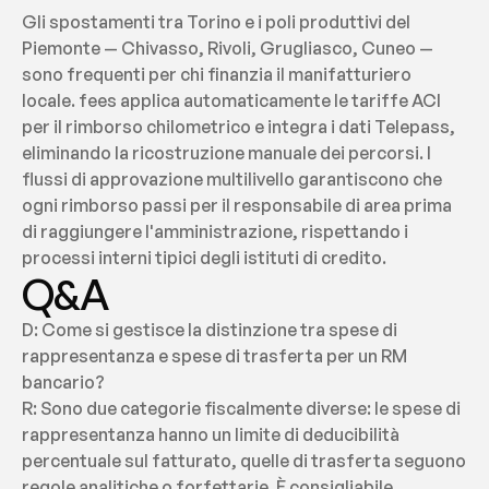
Gli spostamenti tra Torino e i poli produttivi del 
Piemonte — Chivasso, Rivoli, Grugliasco, Cuneo — 
sono frequenti per chi finanzia il manifatturiero 
locale. fees applica automaticamente le tariffe ACI 
per il rimborso chilometrico e integra i dati Telepass, 
eliminando la ricostruzione manuale dei percorsi. I 
flussi di approvazione multilivello garantiscono che 
ogni rimborso passi per il responsabile di area prima 
di raggiungere l'amministrazione, rispettando i 
processi interni tipici degli istituti di credito.
Q&A
D: Come si gestisce la distinzione tra spese di 
rappresentanza e spese di trasferta per un RM 
bancario?
R: Sono due categorie fiscalmente diverse: le spese di 
rappresentanza hanno un limite di deducibilità 
percentuale sul fatturato, quelle di trasferta seguono 
regole analitiche o forfettarie. È consigliabile 