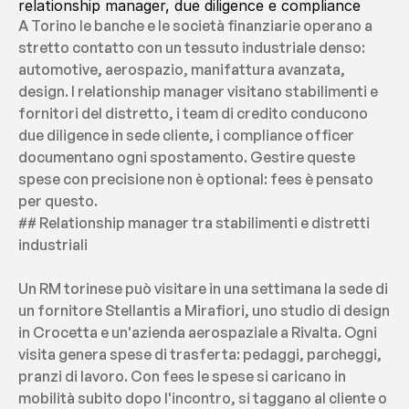
relationship manager, due diligence e compliance
A Torino le banche e le società finanziarie operano a 
stretto contatto con un tessuto industriale denso: 
automotive, aerospazio, manifattura avanzata, 
design. I relationship manager visitano stabilimenti e 
fornitori del distretto, i team di credito conducono 
due diligence in sede cliente, i compliance officer 
documentano ogni spostamento. Gestire queste 
spese con precisione non è optional: fees è pensato 
per questo.
## Relationship manager tra stabilimenti e distretti 
industriali
Un RM torinese può visitare in una settimana la sede di 
un fornitore Stellantis a Mirafiori, uno studio di design 
in Crocetta e un'azienda aerospaziale a Rivalta. Ogni 
visita genera spese di trasferta: pedaggi, parcheggi, 
pranzi di lavoro. Con fees le spese si caricano in 
mobilità subito dopo l'incontro, si taggano al cliente o 