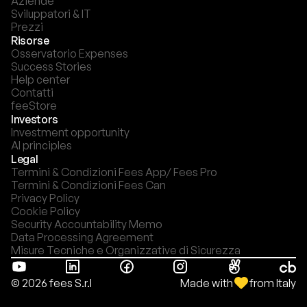
Aziende
Sviluppatori & IT
Prezzi
Risorse
Osservatorio Expenses
Success Stories
Help center
Contatti
feeStore
Investors
Investment opportunity
AI principles
Legal
Termini & Condizioni Fees App/ Fees Pro
Termini & Condizioni Fees Can
Privacy Policy
Cookie Policy
Security Accountability Memo
Data Processing Agreement
Misure Tecniche e Organizzative di Sicurezza
Made with
from Italy
© 2026 fees S.r.l