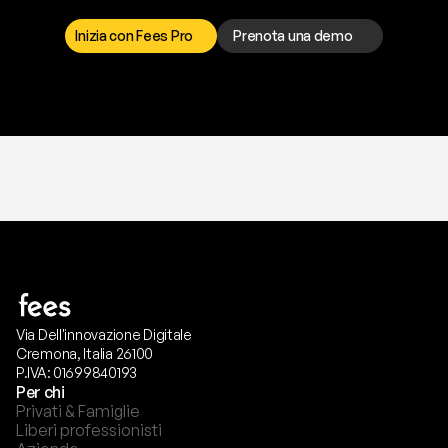
r
i
s
o
l
v
e
r
e
q
u
a
l
s
i
a
s
i
p
r
o
b
l
e
m
a
.
S
c
e
g
l
i
i
l
c
a
n
a
l
e
c
h
e
p
r
e
f
e
r
i
s
c
i
.
Inizia con Fees Pro
Prenota una demo
T
r
i
a
l
g
r
a
t
i
s
,
n
e
s
s
u
n
a
c
a
r
t
a
r
i
c
h
i
e
s
t
a
.
Via Dell'innovazione Digitale
Cremona, Italia 26100
P.IVA: 01699840193
Per chi
Privati & Famiglie
Liberi professionisti