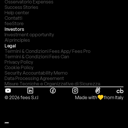
Osservatorio Expenses
Success Stories
Help center
Contatti
feeStore
Investors
Investment opportunity
AI principles
Legal
Termini & Condizioni Fees App/ Fees Pro
Termini & Condizioni Fees Can
Privacy Policy
Cookie Policy
Security Accountability Memo
Data Processing Agreement
Misure Tecniche e Organizzative di Sicurezza
Made with
from Italy
© 2026 fees S.r.l