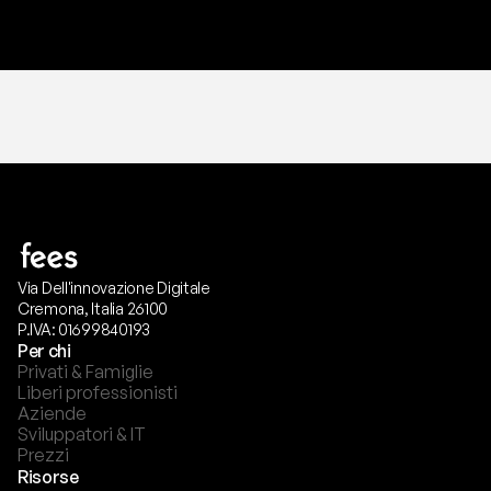
T
r
i
a
l
g
r
a
t
i
s
,
n
e
s
s
u
n
a
c
a
r
t
a
r
i
c
h
i
e
s
t
a
.
Via Dell'innovazione Digitale
Cremona, Italia 26100
P.IVA: 01699840193
Per chi
Privati & Famiglie
Liberi professionisti
Aziende
Sviluppatori & IT
Prezzi
Risorse