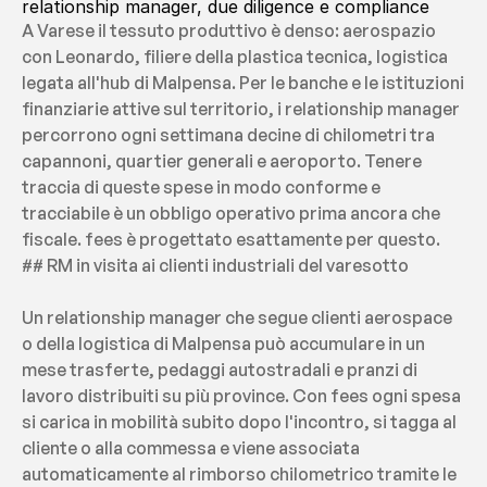
relationship manager, due diligence e compliance
A Varese il tessuto produttivo è denso: aerospazio 
con Leonardo, filiere della plastica tecnica, logistica 
legata all'hub di Malpensa. Per le banche e le istituzioni 
finanziarie attive sul territorio, i relationship manager 
percorrono ogni settimana decine di chilometri tra 
capannoni, quartier generali e aeroporto. Tenere 
traccia di queste spese in modo conforme e 
tracciabile è un obbligo operativo prima ancora che 
fiscale. fees è progettato esattamente per questo.
## RM in visita ai clienti industriali del varesotto
Un relationship manager che segue clienti aerospace 
o della logistica di Malpensa può accumulare in un 
mese trasferte, pedaggi autostradali e pranzi di 
lavoro distribuiti su più province. Con fees ogni spesa 
si carica in mobilità subito dopo l'incontro, si tagga al 
cliente o alla commessa e viene associata 
automaticamente al rimborso chilometrico tramite le 