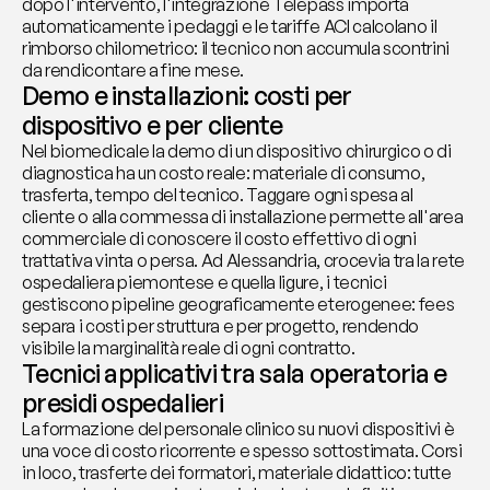
dopo l'intervento, l'integrazione Telepass importa 
automaticamente i pedaggi e le tariffe ACI calcolano il 
rimborso chilometrico: il tecnico non accumula scontrini 
da rendicontare a fine mese.
Demo e installazioni: costi per 
dispositivo e per cliente
Nel biomedicale la demo di un dispositivo chirurgico o di 
diagnostica ha un costo reale: materiale di consumo, 
trasferta, tempo del tecnico. Taggare ogni spesa al 
cliente o alla commessa di installazione permette all'area 
commerciale di conoscere il costo effettivo di ogni 
trattativa vinta o persa. Ad Alessandria, crocevia tra la rete 
ospedaliera piemontese e quella ligure, i tecnici 
gestiscono pipeline geograficamente eterogenee: fees 
separa i costi per struttura e per progetto, rendendo 
visibile la marginalità reale di ogni contratto.
Tecnici applicativi tra sala operatoria e 
presidi ospedalieri
La formazione del personale clinico su nuovi dispositivi è 
una voce di costo ricorrente e spesso sottostimata. Corsi 
in loco, trasferte dei formatori, materiale didattico: tutte 