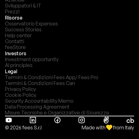
Sviluppatori & IT
Prezzi
Risorse
Osservatorio Expenses
Success Stories
Help center
Contatti
feeStore
Investors
Investment opportunity
AI principles
Legal
Termini & Condizioni Fees App/ Fees Pro
Termini & Condizioni Fees Can
Privacy Policy
Cookie Policy
Security Accountability Memo
Data Processing Agreement
Misure Tecniche e Organizzative di Sicurezza
Made with
from Italy
© 2026 fees S.r.l