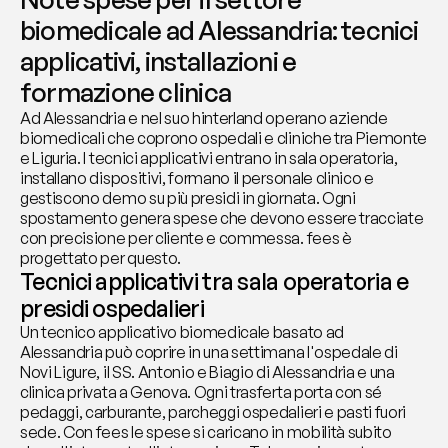
biomedicale ad Alessandria: tecnici 
applicativi, installazioni e 
formazione clinica
Ad Alessandria e nel suo hinterland operano aziende 
biomedicali che coprono ospedali e cliniche tra Piemonte 
e Liguria. I tecnici applicativi entrano in sala operatoria, 
installano dispositivi, formano il personale clinico e 
gestiscono demo su più presidi in giornata. Ogni 
spostamento genera spese che devono essere tracciate 
con precisione per cliente e commessa. fees è 
progettato per questo.
Tecnici applicativi tra sala operatoria e 
presidi ospedalieri
Un tecnico applicativo biomedicale basato ad 
Alessandria può coprire in una settimana l'ospedale di 
Novi Ligure, il SS. Antonio e Biagio di Alessandria e una 
clinica privata a Genova. Ogni trasferta porta con sé 
pedaggi, carburante, parcheggi ospedalieri e pasti fuori 
sede. Con fees le spese si caricano in mobilità subito 