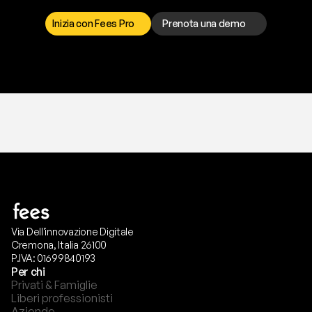
p
r
e
f
e
r
i
s
c
i
.
Inizia con Fees Pro
Prenota una demo
T
r
i
a
l
g
r
a
t
i
s
,
n
e
s
s
u
n
a
c
a
r
t
a
r
i
c
h
i
e
s
t
a
.
Via Dell'innovazione Digitale
Cremona, Italia 26100
P.IVA: 01699840193
Per chi
Privati & Famiglie
Liberi professionisti
Aziende