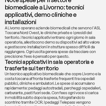
biomedicale a Livorno: tecnici 
applicativi, demo cliniche e 
installazioni
A Livorno operano aziende biomedicali che servono l'ASL 
Toscana Nord Ovest, le cliniche private e i presidi del 
territorio. I tecnici applicativi entrano ogni giorno in sala 
operatoria, allestiscono demo su dispositivi ad alto valore 
e gestiscono installazioni in strutture spesso difficili da 
raggiungere. Ogni uscita genera spese da tracciare con 
precisione: fees è pensato per questo.
Tecnici applicativi in sala operatoria e 
trasferte sul territorio
Un tecnico applicativo biomedicale che copre Livorno e la 
costa toscana affronta trasferte frequenti tra ospedali 
pubblici, cliniche e ambulatori. Le spese si accumulano 
rapidamente: pedaggi autostradali, parcheggi ospedalieri, 
carburante, pasti fuori sede. Con fees ogni voce si carica 
in mobilità subito dopo la spesa, fotografando lo 
scontrino tramite OCR. I pedaggi Telepass vengono 