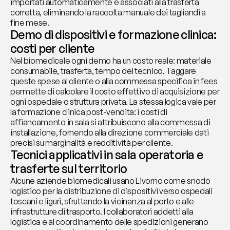
importati automaticamente e associati alla trasferta 
corretta, eliminando la raccolta manuale dei tagliandi a 
fine mese.
Demo di dispositivi e formazione clinica: 
costi per cliente
Nel biomedicale ogni demo ha un costo reale: materiale 
consumabile, trasferta, tempo del tecnico. Taggare 
queste spese al cliente o alla commessa specifica in fees 
permette di calcolare il costo effettivo di acquisizione per 
ogni ospedale o struttura privata. La stessa logica vale per 
la formazione clinica post-vendita: i costi di 
affiancamento in sala si attribuiscono alla commessa di 
installazione, fornendo alla direzione commerciale dati 
precisi su marginalità e redditività per cliente.
Tecnici applicativi in sala operatoria e 
trasferte sul territorio
Alcune aziende biomedicali usano Livorno come snodo 
logistico per la distribuzione di dispositivi verso ospedali 
toscani e liguri, sfruttando la vicinanza al porto e alle 
infrastrutture di trasporto. I collaboratori addetti alla 
logistica e al coordinamento delle spedizioni generano 