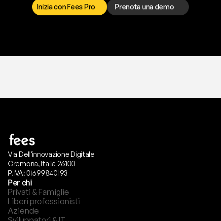
Inizia con Fees Pro
Prenota una demo
T
r
i
a
l
g
r
a
t
i
s
,
n
e
s
s
u
n
a
c
a
r
t
a
r
i
c
h
i
e
s
t
a
.
Via Dell'innovazione Digitale
Cremona, Italia 26100
P.IVA: 01699840193
Per chi
Privati & Famiglie
Liberi professionisti
Aziende
Sviluppatori & IT