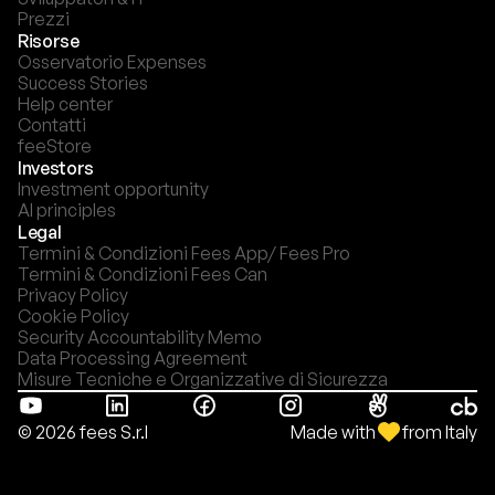
Prezzi
Risorse
Osservatorio Expenses
Success Stories
Help center
Contatti
feeStore
Investors
Investment opportunity
AI principles
Legal
Termini & Condizioni Fees App/ Fees Pro
Termini & Condizioni Fees Can
Privacy Policy
Cookie Policy
Security Accountability Memo
Data Processing Agreement
Misure Tecniche e Organizzative di Sicurezza
Made with
from Italy
© 2026 fees S.r.l