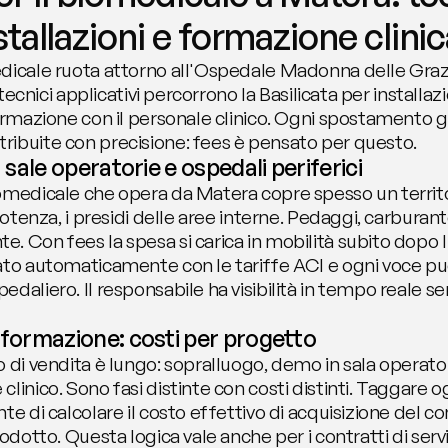
nstallazioni e formazione clini
dicale ruota attorno all'Ospedale Madonna delle Grazie
 tecnici applicativi percorrono la Basilicata per installazi
formazione con il personale clinico. Ogni spostamento
ribuite con precisione: fees è pensato per questo.
a sale operatorie e ospedali periferici
omedicale che opera da Matera copre spesso un territor
 Potenza, i presidi delle aree interne. Pedaggi, carburan
 Con fees la spesa si carica in mobilità subito dopo l'
ato automaticamente con le tariffe ACI e ogni voce può
daliero. Il responsabile ha visibilità in tempo reale sen
e formazione: costi per progetto
 di vendita è lungo: sopralluogo, demo in sala operatoria
linico. Sono fasi distinte con costi distinti. Taggare o
e di calcolare il costo effettivo di acquisizione del con
odotto. Questa logica vale anche per i contratti di servi