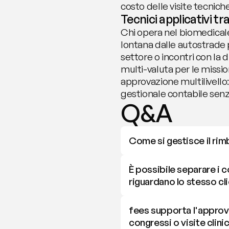
costo delle visite tecnich
Tecnici applicativi tr
Chi opera nel biomedicale
lontana dalle autostrade p
settore o incontri con la 
multi-valuta per le missi
approvazione multilivello: 
gestionale contabile senza
Q&A
Come si gestisce il rimb
È possibile separare i c
riguardano lo stesso cl
fees supporta l'approva
congressi o visite clini