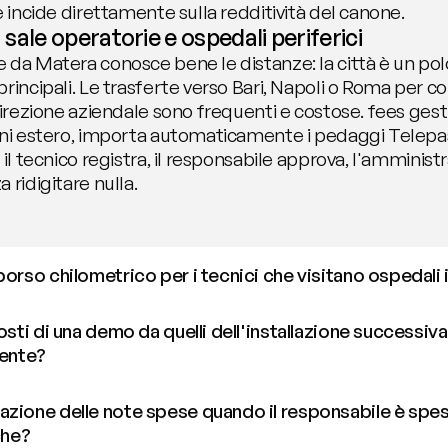
e incide direttamente sulla redditività del canone.
a sale operatorie e ospedali periferici
 da Matera conosce bene le distanze: la città è un polo
rincipali. Le trasferte verso Bari, Napoli o Roma per con
direzione aziendale sono frequenti e costose. fees gesti
oni estero, importa automaticamente i pedaggi Telepass
il tecnico registra, il responsabile approva, l'amministr
 ridigitare nulla.
orso chilometrico per i tecnici che visitano ospedali in
osti di una demo da quelli dell'installazione successiva
iente?
zione delle note spese quando il responsabile è spes
che?