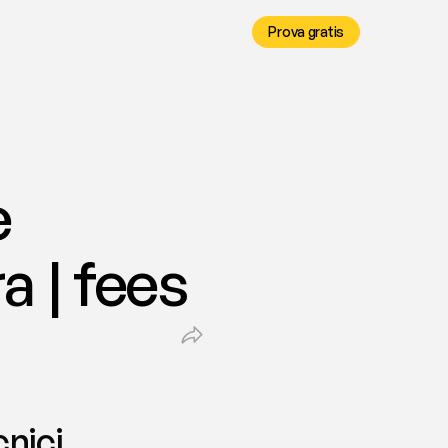
Prova gratis
 
a | fees
nici 