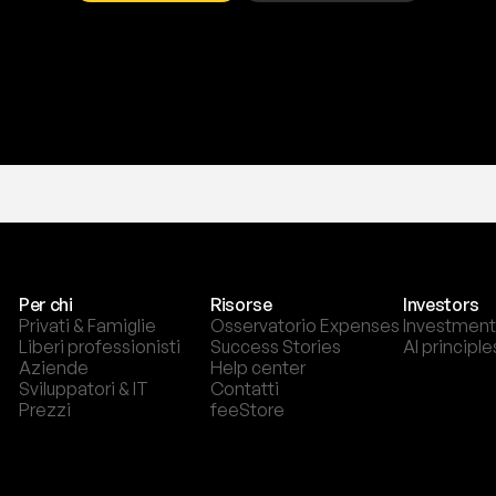
T
r
i
a
l
g
r
a
t
i
s
,
n
e
s
s
u
n
a
c
a
r
t
a
r
i
c
h
i
e
s
t
a
.
Per chi
Risorse
Investors
Privati & Famiglie
Osservatorio Expenses
Investment
Liberi professionisti
Success Stories
AI principle
Aziende
Help center
Sviluppatori & IT
Contatti
Prezzi
feeStore