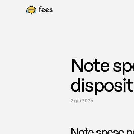
Note sp
disposit
2 giu 2026
Note spese per