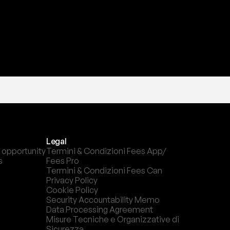
Legal
 opportunity
Termini & Condizioni Fees App/ 
s
Fees Pro
Termini & Condizioni Fees Can
Privacy Policy
Cookie Policy
Security Accountability Memo
Data Processing Agreement
Misure Tecniche e Organizzative di 
Sicurezza