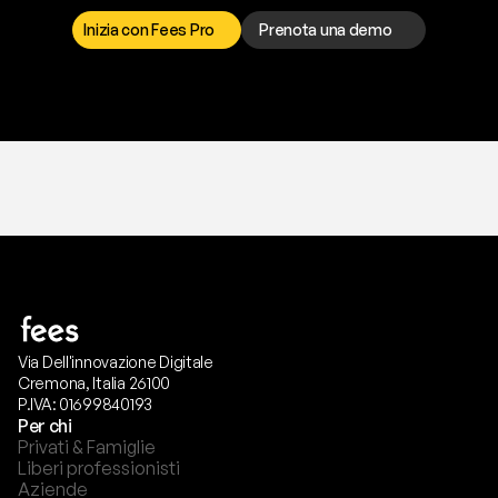
p
r
e
f
e
r
i
s
c
i
.
Inizia con Fees Pro
Prenota una demo
T
r
i
a
l
g
r
a
t
i
s
,
n
e
s
s
u
n
a
c
a
r
t
a
r
i
c
h
i
e
s
t
a
.
Via Dell'innovazione Digitale
Cremona, Italia 26100
P.IVA: 01699840193
Per chi
Privati & Famiglie
Liberi professionisti
Aziende