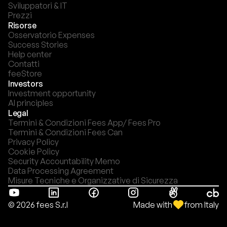
Sviluppatori & IT
Prezzi
Risorse
Osservatorio Expenses
Success Stories
Help center
Contatti
feeStore
Investors
Investment opportunity
AI principles
Legal
Termini & Condizioni Fees App/ Fees Pro
Termini & Condizioni Fees Can
Privacy Policy
Cookie Policy
Security Accountability Memo
Data Processing Agreement
Misure Tecniche e Organizzative di Sicurezza
Made with
from Italy
© 2026 fees S.r.l