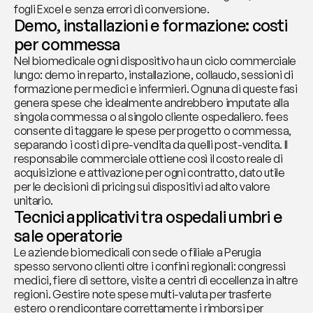
fogli Excel e senza errori di conversione.
Demo, installazioni e formazione: costi 
per commessa
Nel biomedicale ogni dispositivo ha un ciclo commerciale 
lungo: demo in reparto, installazione, collaudo, sessioni di 
formazione per medici e infermieri. Ognuna di queste fasi 
genera spese che idealmente andrebbero imputate alla 
singola commessa o al singolo cliente ospedaliero. fees 
consente di taggare le spese per progetto o commessa, 
separando i costi di pre-vendita da quelli post-vendita. Il 
responsabile commerciale ottiene così il costo reale di 
acquisizione e attivazione per ogni contratto, dato utile 
per le decisioni di pricing sui dispositivi ad alto valore 
unitario.
Tecnici applicativi tra ospedali umbri e 
sale operatorie
Le aziende biomedicali con sede o filiale a Perugia 
spesso servono clienti oltre i confini regionali: congressi 
medici, fiere di settore, visite a centri di eccellenza in altre 
regioni. Gestire note spese multi-valuta per trasferte 
estero o rendicontare correttamente i rimborsi per 