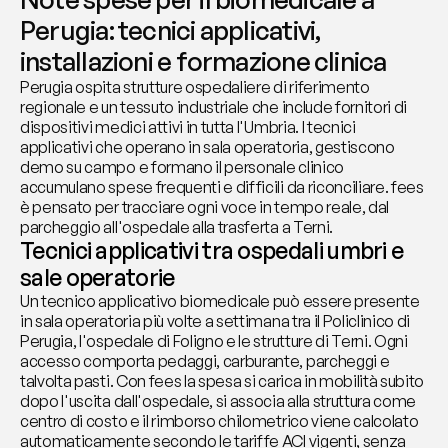
Perugia: tecnici applicativi, 
installazioni e formazione clinica
Perugia ospita strutture ospedaliere di riferimento 
regionale e un tessuto industriale che include fornitori di 
dispositivi medici attivi in tutta l'Umbria. I tecnici 
applicativi che operano in sala operatoria, gestiscono 
demo su campo e formano il personale clinico 
accumulano spese frequenti e difficili da riconciliare. fees 
è pensato per tracciare ogni voce in tempo reale, dal 
parcheggio all'ospedale alla trasferta a Terni.
Tecnici applicativi tra ospedali umbri e 
sale operatorie
Un tecnico applicativo biomedicale può essere presente 
in sala operatoria più volte a settimana tra il Policlinico di 
Perugia, l'ospedale di Foligno e le strutture di Terni. Ogni 
accesso comporta pedaggi, carburante, parcheggi e 
talvolta pasti. Con fees la spesa si carica in mobilità subito 
dopo l'uscita dall'ospedale, si associa alla struttura come 
centro di costo e il rimborso chilometrico viene calcolato 
automaticamente secondo le tariffe ACI vigenti, senza 