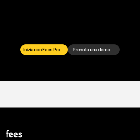
P
r
o
n
t
o
a
t
o
g
l
i
e
r
t
i
q
u
e
s
t
o
p
r
o
b
l
e
m
a
d
a
l
l
a
t
e
s
t
a
?
I
l
n
o
s
t
r
o
t
e
a
m
d
i
s
u
p
p
o
r
t
o
è
a
t
u
a
d
i
s
p
o
s
i
z
i
o
n
e
p
e
r
r
i
s
o
l
v
e
r
e
q
u
a
l
s
i
a
s
i
p
r
o
b
l
e
m
a
.
S
c
e
g
l
i
i
l
c
a
n
a
l
e
c
h
e
p
r
e
f
e
r
i
s
c
i
.
Inizia con Fees Pro
Prenota una demo
T
r
i
a
l
g
r
a
t
i
s
,
n
e
s
s
u
n
a
c
a
r
t
a
r
i
c
h
i
e
s
t
a
.