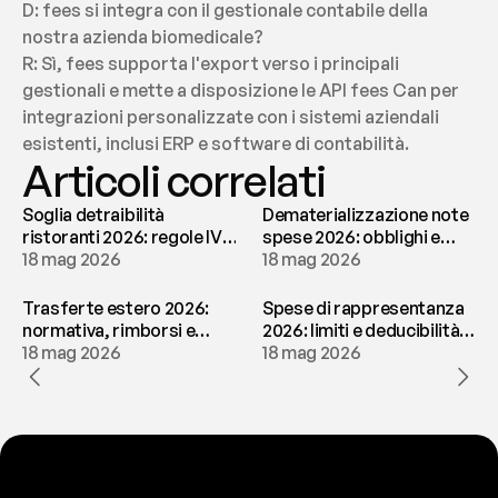
D: fees si integra con il gestionale contabile della 
nostra azienda biomedicale?
R: Sì, fees supporta l'export verso i principali 
gestionali e mette a disposizione le API fees Can per 
integrazioni personalizzate con i sistemi aziendali 
esistenti, inclusi ERP e software di contabilità.
Articoli correlati
Soglia detraibilità
Dematerializzazione note
ristoranti 2026: regole IVA
spese 2026: obblighi e
e deducibilità | fees
18 mag 2026
conservazione | fees
18 mag 2026
Trasferte estero 2026:
Spese di rappresentanza
normativa, rimborsi e
2026: limiti e deducibilità |
tassazione | fees
18 mag 2026
fees
18 mag 2026