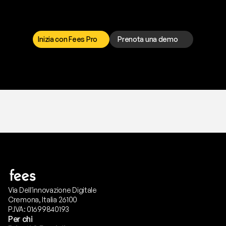
I
l
n
o
s
t
r
o
t
e
a
m
d
i
s
u
p
p
o
r
t
o
è
a
t
u
a
d
i
s
p
o
s
i
z
i
o
n
e
p
e
r
r
i
s
o
l
v
e
r
e
q
u
a
l
s
i
a
s
i
p
r
o
b
l
e
m
a
.
S
c
e
g
l
i
i
l
c
a
n
a
l
e
c
h
e
p
r
e
f
e
r
i
s
c
i
.
Inizia con Fees Pro
Prenota una demo
T
r
i
a
l
g
r
a
t
i
s
,
n
e
s
s
u
n
a
c
a
r
t
a
r
i
c
h
i
e
s
t
a
.
Via Dell'innovazione Digitale
Cremona, Italia 26100
P.IVA: 01699840193
Per chi