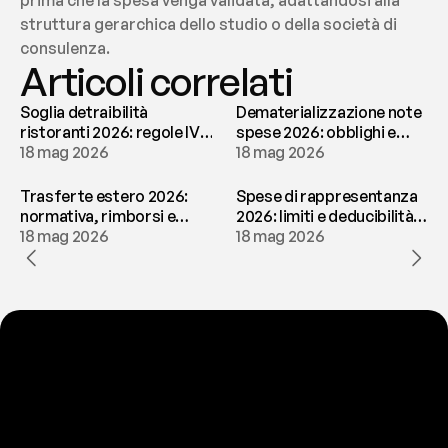
prima che la spesa venga validata, adattandosi alla 
struttura gerarchica dello studio o della società di 
consulenza.
Articoli correlati
Soglia detraibilità
Dematerializzazione note
ristoranti 2026: regole IVA
spese 2026: obblighi e
e deducibilità | fees
18 mag 2026
conservazione | fees
18 mag 2026
Trasferte estero 2026:
Spese di rappresentanza
normativa, rimborsi e
2026: limiti e deducibilità |
tassazione | fees
18 mag 2026
fees
18 mag 2026
P
r
o
n
t
o
a
t
o
g
l
i
e
r
t
i
q
u
e
s
t
o
p
r
o
b
l
e
m
a
d
a
l
l
a
t
e
s
t
a
?