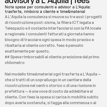
advisory a L'Aquila | fees
Note spese per consulenti e advisor a L'Aquila: 
trasferte, rimborsi a cliente e time&material
A L'Aquila la consulenza si muove su tre assi: i progetti 
di ricostruzione post-sisma, la filiera ICT legata a 
Telespazio e il costante interfacciarsi con la PA locale 
e regionale. I consulenti fatturati a giornata hanno 
bisogno di tracciare ogni spesa in modo preciso e 
ribaltarla al cliente corretto. fees è pensato 
esattamente per questo.
## Spese rimborsabili al cliente: precisione dal primo 
chilometro
Nel modello time&material ogni trasferta a L'Aquila — 
che si tratti di un sopralluogo in un cantiere della 
ricostruzione nel centro storico o di una riunione in 
prefettura — è una voce di costo da addebitare al 
cliente. Con fees la spesa si carica in mobilità subito 
dopo averla sostenuta, si tagga alla commessa o al 