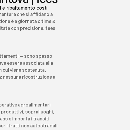
l e ribaltamento costi
entare che si affidano a 
ione è a giornata o time & 
tata con precisione. fees 
nottamenti — sono spesso 
eve essere associata alla 
 cui viene sostenuta, 
a: nessuna ricostruzione a 
perative agroalimentari 
produttivi, sopralluoghi, 
ss e importa i transiti 
 i tratti non autostradali 