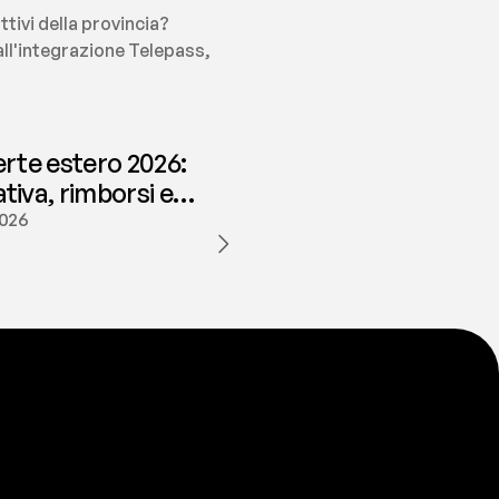
ttivi della provincia?
all'integrazione Telepass, 
erte estero 2026:
iva, rimborsi e
ione | fees
2026