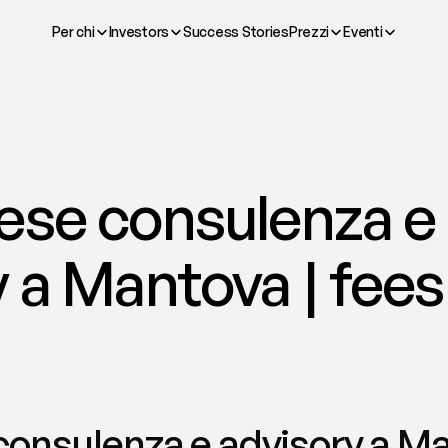
Per chi
Investors
Success Stories
Prezzi
Eventi
ese consulenza e 
 a Mantova | fees
onsulenza e advisory a Ma