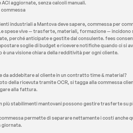
e ACI aggiornate, senza calcoli manuali.
er commessa
lienti industriali a Mantova deve sapere, commessa per com
Le spese vive — trasferte, materiali, formazione — incidono s
e, perché anticipate e gestite dal consulente. fees consent
mpostare soglie di budget e ricevere notifiche quando ci si av
 è una visione chiara della redditività per ogni cliente.
da addebitare al cliente in un contratto time & material?
oto della ricevuta tramite OCR, si tagga alla commessa client
gare alla fattura.
in più stabilimenti mantovani possono gestire trasferte su più
e o commessa permette di separare nettamente i costi anche qu
 giornata.