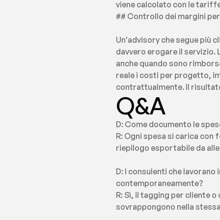
viene calcolato con le tariff
## Controllo dei margini p
Un'advisory che segue più c
davvero erogare il servizio. 
anche quando sono rimborsat
reale i costi per progetto, i
contrattualmente. Il risultato
Q&A
D: Come documento le spese 
R: Ogni spesa si carica con f
riepilogo esportabile da alle
D: I consulenti che lavorano 
contemporaneamente?
R: Sì, il tagging per client
sovrappongono nella stessa