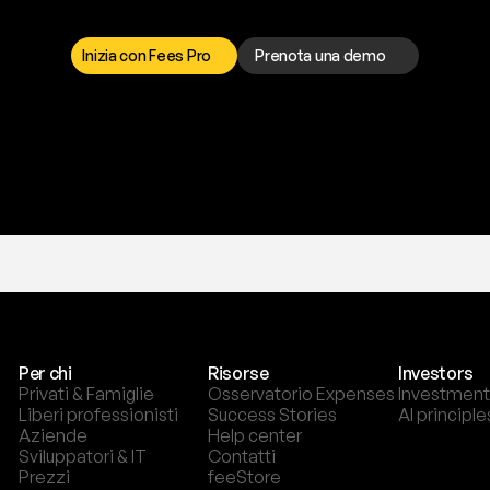
a
t
o
g
l
i
e
r
t
i
q
u
e
s
t
o
p
r
o
b
l
e
m
a
d
a
l
l
o
r
t
o
è
a
t
u
a
d
i
s
p
o
s
i
z
i
o
n
e
p
e
r
r
i
s
o
l
v
e
r
e
q
u
a
l
s
i
a
s
i
p
r
o
b
l
e
m
a
.
S
c
e
g
l
i
i
Inizia con Fees Pro
Prenota una demo
T
r
i
a
l
g
r
a
t
i
s
,
n
e
s
s
u
n
a
c
a
r
t
a
r
i
c
h
i
e
s
t
a
.
Per chi
Risorse
Investors
Privati & Famiglie
Osservatorio Expenses
Investment
Liberi professionisti
Success Stories
AI principle
Aziende
Help center
Sviluppatori & IT
Contatti
Prezzi
feeStore