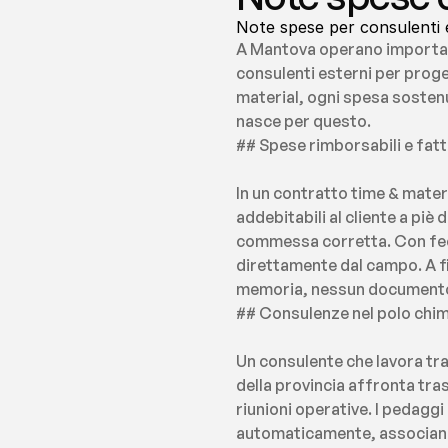
Note spese per consulenti e
A Mantova operano importanti
consulenti esterni per proget
material, ogni spesa sostenu
nasce per questo.
## Spese rimborsabili e fatt
In un contratto time & mater
addebitabili al cliente a piè
commessa corretta. Con fees 
direttamente dal campo. A fi
memoria, nessun documento
## Consulenze nel polo chi
Un consulente che lavora tra
della provincia affronta tras
riunioni operative. I pedagg
automaticamente, associandol