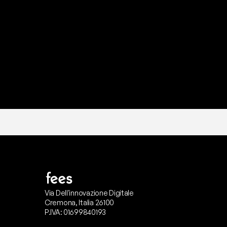
P
r
o
n
t
o
I
l
n
o
s
t
r
o
t
e
a
m
d
i
s
u
p
p
Via Dell'innovazione Digitale
Cremona, Italia 26100
P.IVA: 01699840193