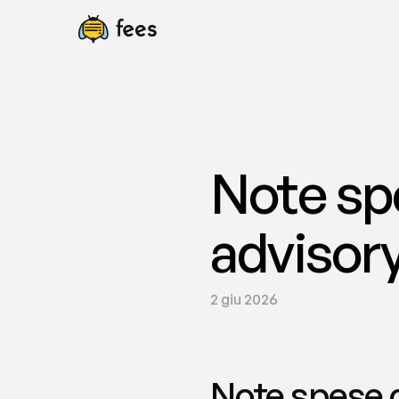
Note sp
advisory
2 giu 2026
Note spese c