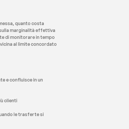
messa, quanto costa 
ulla marginalità effettiva 
e di monitorare in tempo 
vicina al limite concordato 
e e confluisce in un 
 clienti 
ando le trasferte si 