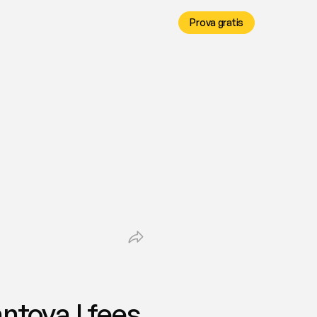
Prova gratis
ntova | fees