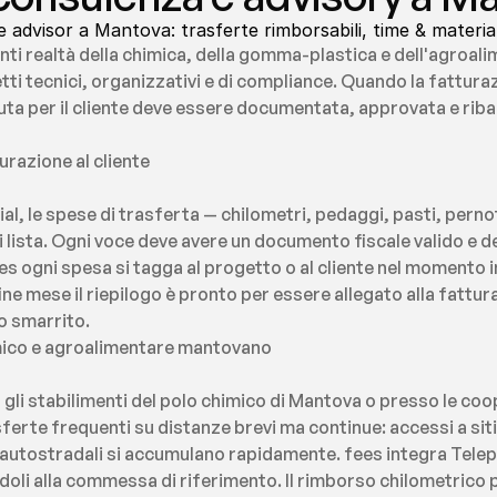
 advisor a Mantova: trasferte rimborsabili, time & materia
 realtà della chimica, della gomma-plastica e dell'agroalim
ti tecnici, organizzativi e di compliance. Quando la fatturaz
ta per il cliente deve essere documentata, approvata e ribal
urazione al cliente
ial, le spese di trasferta — chilometri, pedaggi, pasti, per
 di lista. Ogni voce deve avere un documento fiscale valido e d
ogni spesa si tagga al progetto o al cliente nel momento in
ne mese il riepilogo è pronto per essere allegato alla fattur
 smarrito.
mico e agroalimentare mantovano
 gli stabilimenti del polo chimico di Mantova o presso le coo
ferte frequenti su distanze brevi ma continue: accessi a siti 
i autostradali si accumulano rapidamente. fees integra Telepa
i alla commessa di riferimento. Il rimborso chilometrico per