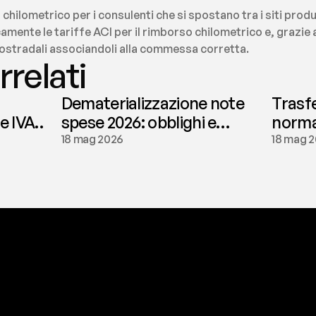
chilometrico per i consulenti che si spostano tra i siti produ
amente le tariffe ACI per il rimborso chilometrico e, grazie 
ostradali associandoli alla commessa corretta.
rrelati
Dematerializzazione note
Trasf
le IVA
spese 2026: obblighi e
normat
conservazione | fees
tassaz
18 mag 2026
18 mag 