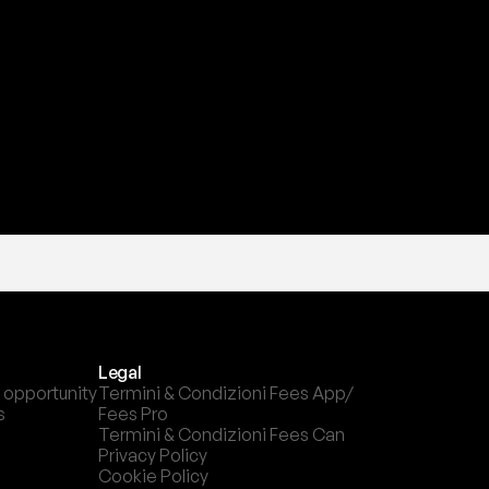
a
t
e
s
t
a
?
l
c
a
n
a
l
e
c
h
e
p
r
e
f
e
r
i
s
c
i
.
Legal
 opportunity
Termini & Condizioni Fees App/ 
s
Fees Pro
Termini & Condizioni Fees Can
Privacy Policy
Cookie Policy