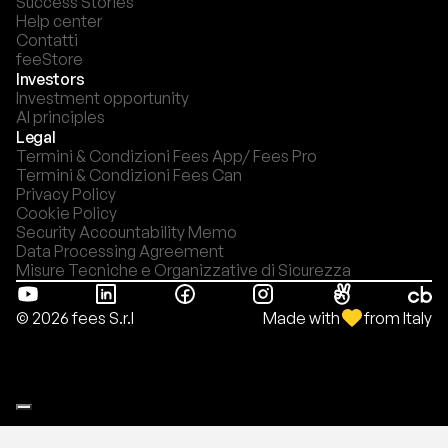
Success Stories
Help center
Contatti
feeStore
Investors
Investment opportunity
AI principles
Legal
Termini & Condizioni Fees App/ Fees Pro
Termini & Condizioni Fees Can
Privacy Policy
Cookie Policy
Security Accountability Memo
Data Processing Agreement
Misure Tecniche e Organizzative di Sicurezza
Made with
from Italy
© 2026 fees S.r.l