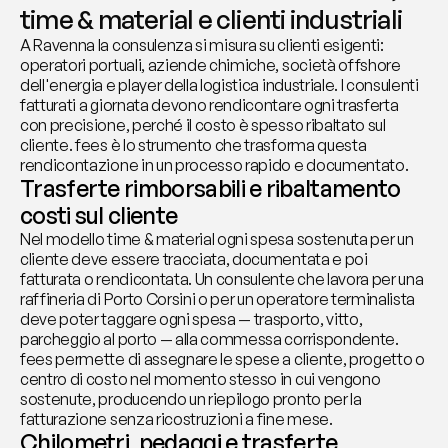
time & material e clienti industriali
A Ravenna la consulenza si misura su clienti esigenti: 
operatori portuali, aziende chimiche, società offshore 
dell'energia e player della logistica industriale. I consulenti 
fatturati a giornata devono rendicontare ogni trasferta 
con precisione, perché il costo è spesso ribaltato sul 
cliente. fees è lo strumento che trasforma questa 
rendicontazione in un processo rapido e documentato.
Trasferte rimborsabili e ribaltamento 
costi sul cliente
Nel modello time & material ogni spesa sostenuta per un 
cliente deve essere tracciata, documentata e poi 
fatturata o rendicontata. Un consulente che lavora per una 
raffineria di Porto Corsini o per un operatore terminalista 
deve poter taggare ogni spesa — trasporto, vitto, 
parcheggio al porto — alla commessa corrispondente. 
fees permette di assegnare le spese a cliente, progetto o 
centro di costo nel momento stesso in cui vengono 
sostenute, producendo un riepilogo pronto per la 
fatturazione senza ricostruzioni a fine mese.
Chilometri, pedaggi e trasferte 