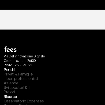
Via Dell'innovazione Digitale
Cremona, Italia 26100
P.IVA: 01699840193
Per chi
Privati & Famiglie
Liberi professionisti
Aziende
Sviluppatori & IT
Prezzi
Risorse
Osservatorio Expenses