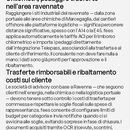
nell'area ravennate
Raggiungere i siti industriali del ravennate — dalla zona 
portuale alle aree chimiche di Marcegaglia, dai cantieri 
offshore alle piattaforme logistiche — significa percorrere 
distanze significative, spesso con l'A14 o la E45. fees 
applica automaticamente le tariffe ACI per il rimborso 
chilometrico e importa i pedaggi direttamente 
dall'integrazione Telepass, associandoli alla trasferta e al 
cliente di riferimento. Il consulente non deve fare nulla a 
mano: i dati sono già pronti per l'approvazione e il 
ribaltamento.
Trasferte rimborsabili e ribaltamento 
costi sul cliente
Le società di advisory con base a Ravenna — che seguono 
clienti nell'energia, nella chimica o nella logistica portuale 
— devono tenere sotto controllo i costi di trasferta per 
commessa e rispettare le soglie fiscali sulle spese di 
rappresentanza. fees consente di configurare limiti di 
budget per categoria e invia notifiche quando ci si 
avvicina alle soglie, evitando sorprese in fase di chiusura. I 
documenti acquisiti tramite OCR (ricevute, scontrini, 