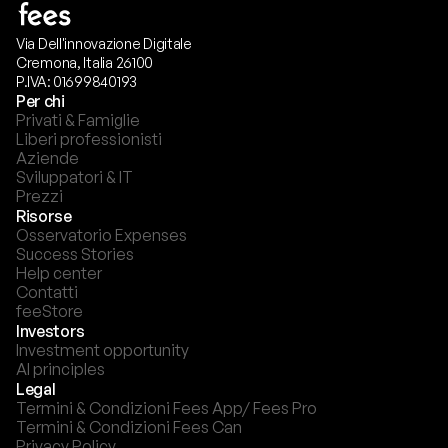
Via Dell'innovazione Digitale
Cremona, Italia 26100
P.IVA: 01699840193
Per chi
Privati & Famiglie
Liberi professionisti
Aziende
Sviluppatori & IT
Prezzi
Risorse
Osservatorio Expenses
Success Stories
Help center
Contatti
feeStore
Investors
Investment opportunity
AI principles
Legal
Termini & Condizioni Fees App/ Fees Pro
Termini & Condizioni Fees Can
Privacy Policy