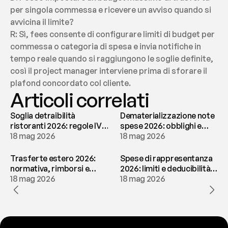
per singola commessa e ricevere un avviso quando si 
avvicina il limite?
R: Sì, fees consente di configurare limiti di budget per 
commessa o categoria di spesa e invia notifiche in 
tempo reale quando si raggiungono le soglie definite, 
così il project manager interviene prima di sforare il 
plafond concordato col cliente.
Articoli correlati
Soglia detraibilità
Dematerializzazione note
ristoranti 2026: regole IVA
spese 2026: obblighi e
e deducibilità | fees
18 mag 2026
conservazione | fees
18 mag 2026
Trasferte estero 2026:
Spese di rappresentanza
normativa, rimborsi e
2026: limiti e deducibilità |
tassazione | fees
18 mag 2026
fees
18 mag 2026