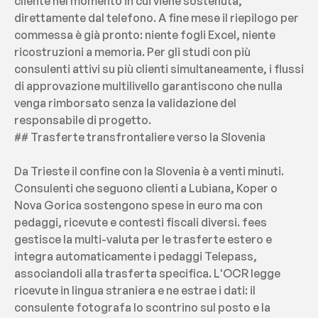
cliente nel momento in cui viene sostenuta, 
direttamente dal telefono. A fine mese il riepilogo per 
commessa è già pronto: niente fogli Excel, niente 
ricostruzioni a memoria. Per gli studi con più 
consulenti attivi su più clienti simultaneamente, i flussi 
di approvazione multilivello garantiscono che nulla 
venga rimborsato senza la validazione del 
responsabile di progetto.
## Trasferte transfrontaliere verso la Slovenia
Da Trieste il confine con la Slovenia è a venti minuti. 
Consulenti che seguono clienti a Lubiana, Koper o 
Nova Gorica sostengono spese in euro ma con 
pedaggi, ricevute e contesti fiscali diversi. fees 
gestisce la multi-valuta per le trasferte estero e 
integra automaticamente i pedaggi Telepass, 
associandoli alla trasferta specifica. L'OCR legge 
ricevute in lingua straniera e ne estrae i dati: il 
consulente fotografa lo scontrino sul posto e la 