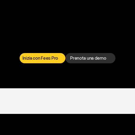
P
r
o
n
t
o
a
t
o
g
l
i
e
r
t
i
q
u
e
s
t
o
p
r
o
b
l
e
m
a
d
a
l
l
a
t
e
s
t
a
?
I
l
n
o
s
t
r
o
t
e
a
m
d
i
s
u
p
p
o
r
t
o
è
a
t
u
a
d
i
s
p
o
s
i
z
i
o
n
e
p
e
r
r
i
s
o
l
v
e
r
e
q
u
a
l
s
i
a
s
i
p
r
o
b
l
e
m
a
.
S
c
e
g
l
i
i
l
c
a
n
a
l
e
c
h
e
p
r
e
f
e
r
i
s
c
i
.
Inizia con Fees Pro
Prenota una demo
T
r
i
a
l
g
r
a
t
i
s
,
n
e
s
s
u
n
a
c
a
r
t
a
r
i
c
h
i
e
s
t
a
.