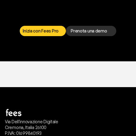
p
r
o
b
l
e
m
a
d
a
l
l
a
t
e
s
t
a
?
I
l
n
o
s
t
r
o
t
e
a
m
d
i
s
u
p
p
o
r
t
o
è
a
t
u
a
d
i
s
p
o
s
i
z
i
o
n
e
p
e
r
r
i
s
o
l
v
e
r
e
q
u
a
l
s
i
a
s
i
p
r
o
b
l
e
m
a
.
S
c
e
g
l
i
i
l
c
a
n
a
l
e
c
h
e
p
r
e
f
e
r
i
s
c
i
.
Inizia con Fees Pro
Prenota una demo
T
r
i
a
l
g
r
a
t
i
s
,
n
e
s
s
u
n
a
c
a
r
t
a
r
i
c
h
i
e
s
t
a
.
Via Dell'innovazione Digitale
Cremona, Italia 26100
P.IVA: 01699840193