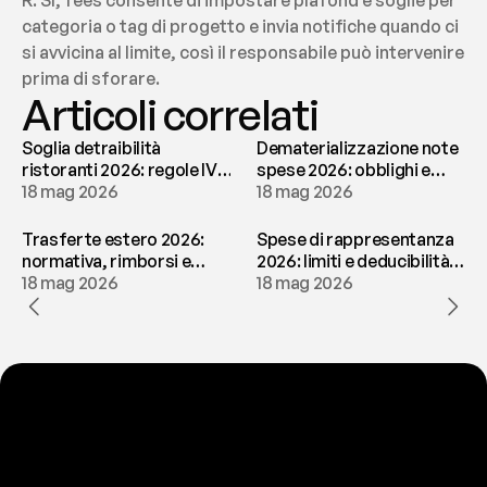
R: Sì, fees consente di impostare plafond e soglie per 
categoria o tag di progetto e invia notifiche quando ci 
si avvicina al limite, così il responsabile può intervenire 
prima di sforare.
Articoli correlati
Soglia detraibilità
Dematerializzazione note
ristoranti 2026: regole IVA
spese 2026: obblighi e
e deducibilità | fees
18 mag 2026
conservazione | fees
18 mag 2026
Trasferte estero 2026:
Spese di rappresentanza
normativa, rimborsi e
2026: limiti e deducibilità |
tassazione | fees
18 mag 2026
fees
18 mag 2026
P
r
o
n
t
o
a
t
o
g
l
i
e
r
t
i
q
u
e
s
t
o