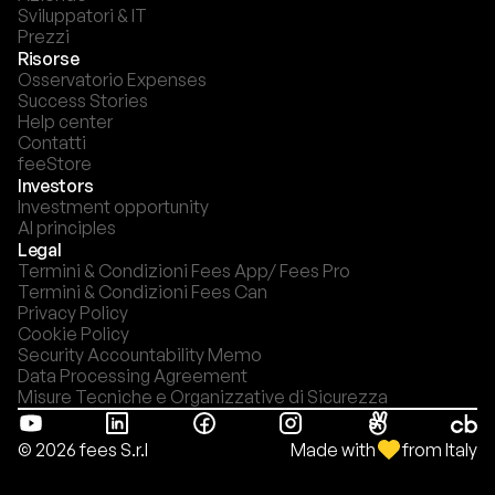
Sviluppatori & IT
Prezzi
Risorse
Osservatorio Expenses
Success Stories
Help center
Contatti
feeStore
Investors
Investment opportunity
AI principles
Legal
Termini & Condizioni Fees App/ Fees Pro
Termini & Condizioni Fees Can
Privacy Policy
Cookie Policy
Security Accountability Memo
Data Processing Agreement
Misure Tecniche e Organizzative di Sicurezza
Made with
from Italy
© 2026 fees S.r.l