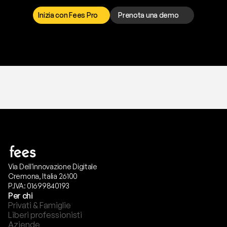
p
r
e
f
e
r
i
s
c
i
.
Inizia con Fees Pro
Prenota una demo
T
r
i
a
l
g
r
a
t
i
s
,
n
e
s
s
u
n
a
c
a
r
t
a
r
i
c
h
i
e
s
t
a
.
Via Dell'innovazione Digitale
Cremona, Italia 26100
P.IVA: 01699840193
Per chi
Privati & Famiglie
Liberi professionisti
Aziende