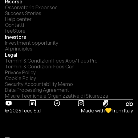
Risorse
Osservatorio Expenses
Success Stories
Help center
Contatti
feeStore
Investors
Investment opportunity
AI principles
Legal
Termini & Condizioni Fees App/ Fees Pro
Termini & Condizioni Fees Can
Privacy Policy
Cookie Policy
Security Accountability Memo
Data Processing Agreement
Misure Tecniche e Organizzative di Sicurezza
Made with
from Italy
© 2026 fees S.r.l