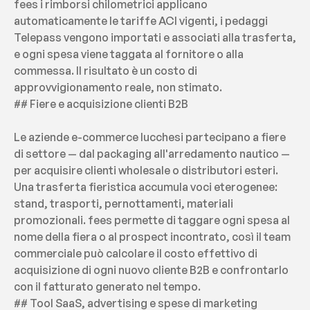
fees i rimborsi chilometrici applicano 
automaticamente le tariffe ACI vigenti, i pedaggi 
Telepass vengono importati e associati alla trasferta, 
e ogni spesa viene taggata al fornitore o alla 
commessa. Il risultato è un costo di 
approvvigionamento reale, non stimato.
## Fiere e acquisizione clienti B2B
Le aziende e-commerce lucchesi partecipano a fiere 
di settore — dal packaging all'arredamento nautico — 
per acquisire clienti wholesale o distributori esteri. 
Una trasferta fieristica accumula voci eterogenee: 
stand, trasporti, pernottamenti, materiali 
promozionali. fees permette di taggare ogni spesa al 
nome della fiera o al prospect incontrato, così il team 
commerciale può calcolare il costo effettivo di 
acquisizione di ogni nuovo cliente B2B e confrontarlo 
con il fatturato generato nel tempo.
## Tool SaaS, advertising e spese di marketing 