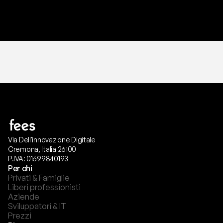
T
r
i
a
l
g
r
a
t
i
s
,
n
e
s
s
u
n
a
c
a
r
t
a
r
i
c
h
i
e
s
t
a
.
Via Dell'innovazione Digitale
Cremona, Italia 26100
P.IVA: 01699840193
Per chi
Privati & Famiglie
Liberi professionisti
Aziende
Sviluppatori & IT
Prezzi