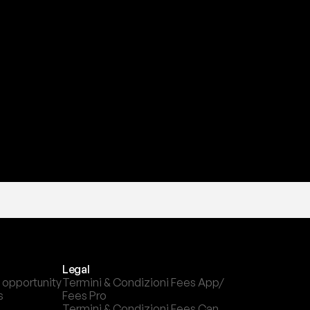
a
t
e
s
t
a
?
l
c
a
n
a
l
e
c
h
e
p
r
e
f
e
r
i
s
c
i
.
Legal
 opportunity
Termini & Condizioni Fees App/ 
s
Fees Pro
Termini & Condizioni Fees Can