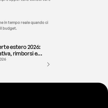
he in tempo reale quando ci 
il budget.
erte estero 2026:
iva, rimborsi e
ione | fees
2026