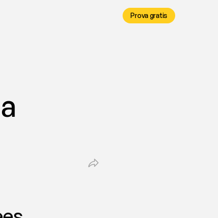
Prova gratis
a 
ees