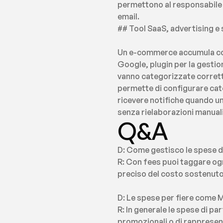
permettono al responsabile m
email.
## Tool SaaS, advertising e s
Un e-commerce accumula costi
Google, plugin per la gestio
vanno categorizzate corretta
permette di configurare cate
ricevere notifiche quando un p
senza rielaborazioni manuali
Q&A
D: Come gestisco le spese di
R: Con fees puoi taggare ogn
preciso del costo sostenuto 
D: Le spese per fiere come
R: In generale le spese di pa
promozionali o di rappresent