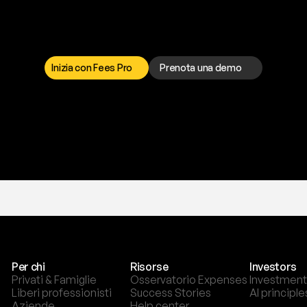
a
t
o
g
l
i
e
r
t
i
q
u
e
s
t
o
p
r
o
b
l
e
m
a
d
a
l
l
o
r
t
o
è
a
t
u
a
d
i
s
p
o
s
i
z
i
o
n
e
p
e
r
r
i
s
o
l
v
e
r
e
q
u
a
l
s
i
a
s
i
p
r
o
b
l
e
m
a
.
S
c
e
g
l
i
i
Inizia con Fees Pro
Prenota una demo
T
r
i
a
l
g
r
a
t
i
s
,
n
e
s
s
u
n
a
c
a
r
t
a
r
i
c
h
i
e
s
t
a
.
Per chi
Risorse
Investors
Privati & Famiglie
Osservatorio Expenses
Investment
Liberi professionisti
Success Stories
AI principle
Aziende
Help center