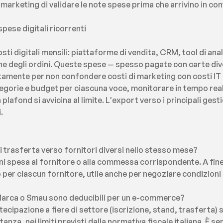
arketing di validare le note spese prima che arrivino in cont
pese digitali ricorrenti
 digitali mensili: piattaforme di vendita, CRM, tool di ana
ne degli ordini. Queste spese — spesso pagate con carte div
mente per non confondere costi di marketing con costi IT o 
gorie e budget per ciascuna voce, monitorare in tempo reale i
lafond si avvicina al limite. L'export verso i principali gestion
.
 trasferta verso fornitori diversi nello stesso mese?
i spesa al fornitore o alla commessa corrispondente. A fine 
per ciascun fornitore, utile anche per negoziare condizioni 
 Marca o Smau sono deducibili per un e-commerce?
rtecipazione a fiere di settore (iscrizione, stand, trasferta)
anza, nei limiti previsti dalla normativa fiscale italiana. È