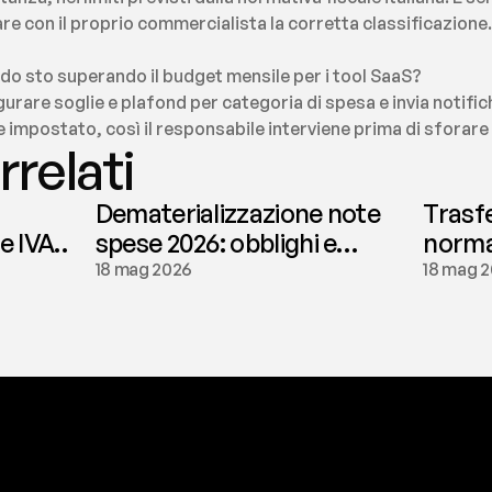
re con il proprio commercialista la corretta classificazione.
do sto superando il budget mensile per i tool SaaS?
gurare soglie e plafond per categoria di spesa e invia notific
ite impostato, così il responsabile interviene prima di sforare 
rrelati
Dematerializzazione note
Trasf
le IVA
spese 2026: obblighi e
normat
conservazione | fees
tassaz
18 mag 2026
18 mag 