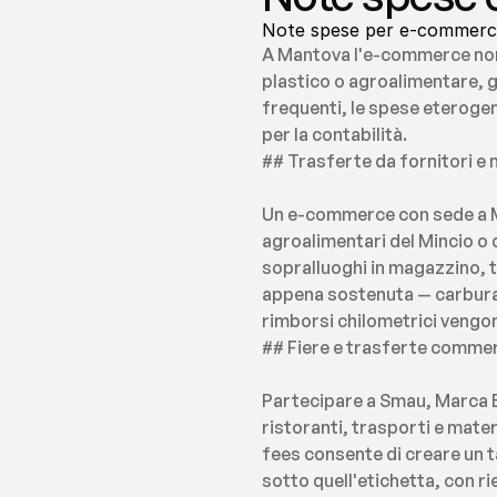
Note spese per e-commerce a
A Mantova l'e-commerce non n
plastico o agroalimentare, g
frequenti, le spese eterogen
per la contabilità.
## Trasferte da fornitori e 
Un e-commerce con sede a Ma
agroalimentari del Mincio o d
sopralluoghi in magazzino, tr
appena sostenuta — carburant
rimborsi chilometrici vengon
## Fiere e trasferte commer
Partecipare a Smau, Marca Bol
ristoranti, trasporti e mater
fees consente di creare un t
sotto quell'etichetta, con rie