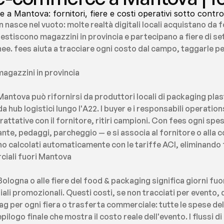
 Mantova: fornitori, fiere e costi operativi sotto contro
asce nel vuoto: molte realtà digitali locali acquistano da f
estiscono magazzini in provincia e partecipano a fiere di se
ee. fees aiuta a tracciare ogni costo dal campo, taggarle pe
magazzini in provincia
ntova può rifornirsi da produttori locali di packaging plast
a hub logistici lungo l'A22. I buyer e i responsabili operatio
attative con il fornitore, ritiri campioni. Con fees ogni spesa
e, pedaggi, parcheggio — e si associa al fornitore o alla c
o calcolati automaticamente con le tariffe ACI, eliminando f
ciali fuori Mantova
ogna o alle fiere del food & packaging significa giorni fuori
iali promozionali. Questi costi, se non tracciati per evento,
ag per ogni fiera o trasferta commerciale: tutte le spese d
pilogo finale che mostra il costo reale dell'evento. I flussi di