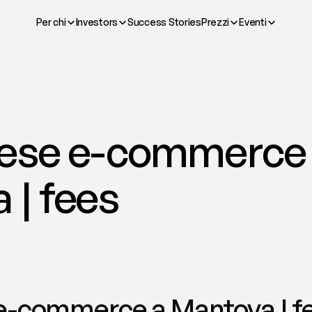
Per chi
Investors
Success Stories
Prezzi
Eventi
ese e-commerce 
 | fees
e-commerce a Mantova | f