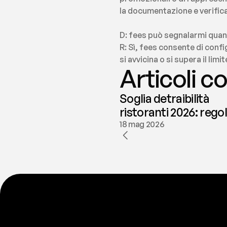
la documentazione e verifica
D: fees può segnalarmi quan
R: Sì, fees consente di confi
si avvicina o si supera il lim
Articoli co
Soglia detraibilità
ristoranti 2026: rego
e deducibilità | fees
18 mag 2026