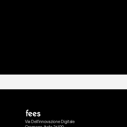
P
r
o
n
t
o
I
l
n
o
s
t
r
o
t
e
a
m
d
i
s
u
p
p
Via Dell'innovazione Digitale
Cremona, Italia 26100