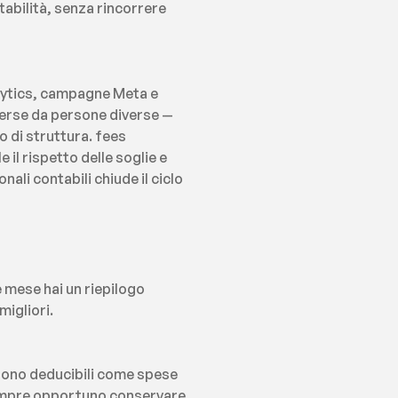
abilità, senza rincorrere 
lytics, campagne Meta e 
erse da persone diverse — 
di struttura. fees 
l rispetto delle soglie e 
ali contabili chiude il ciclo 
mese hai un riepilogo 
migliori.
 sono deducibili come spese 
 sempre opportuno conservare 