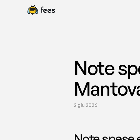
Note sp
Mantova
2 giu 2026
Note spese 