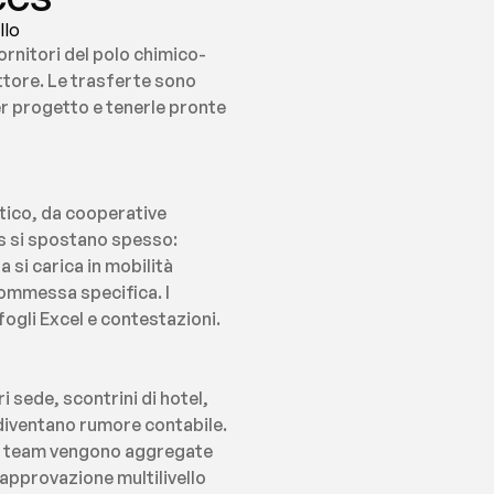
llo
ornitori del polo chimico-
ttore. Le trasferte sono 
r progetto e tenerle pronte 
ico, da cooperative 
ns si spostano spesso: 
 si carica in mobilità 
ommessa specifica. I 
ogli Excel e contestazioni.
 sede, scontrini di hotel, 
 diventano rumore contabile. 
el team vengono aggregate 
 approvazione multilivello 