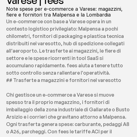
Varese | fees
Note spese per e-commerce a Varese: magazzini, 
fiere e fornitori tra Malpensa e la Lombardia
Un e-commerce con base a Varese opera in un 
contesto logistico privilegiato: Malpensa a pochi 
chilometri, fornitori di packaging e plastica tecnica 
distribuiti nel varesotto, hub di spedizione collegati 
all'aeroporto. Le trasferte ai magazzini, le fiere di 
settore e le spese ricorrenti in tool SaaS si 
accumulano rapidamente. fees aiuta a tenere tutto 
sotto controllo senza rallentare l'operatività.
## Trasferte a magazzini e fornitori nel varesotto
Chi gestisce un e-commerce a Varese si muove 
spesso tra il proprio magazzino, i fornitori di 
imballaggio della zona industriale di Gallarate o Busto 
Arsizio e i corrieri che gravitano attorno a Malpensa. 
Ogni trasferta genera spese: carburante, pedaggi A8 
o A26, parcheggi. Con fees le tariffe ACI per il 