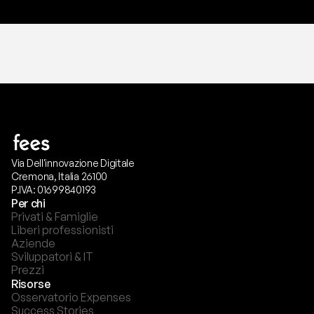
Via Dell'innovazione Digitale
Cremona, Italia 26100
P.IVA: 01699840193
Per chi
Privati & Famiglie
Liberi professionisti
Aziende
Sviluppatori & IT
Prezzi
Risorse
Osservatorio Expenses
Success Stories