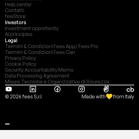
Help center
Contatti
feeStore
Investors
Investment opportunity
AI principles
Legal
Termini & Condizioni Fees App/ Fees Pro
Termini & Condizioni Fees Can
Privacy Policy
Cookie Policy
Security Accountability Memo
Data Processing Agreement
Misure Tecniche e Organizzative di Sicurezza
Made with
from Italy
© 2026 fees S.r.l
Le tue preferenze relative alla privacy