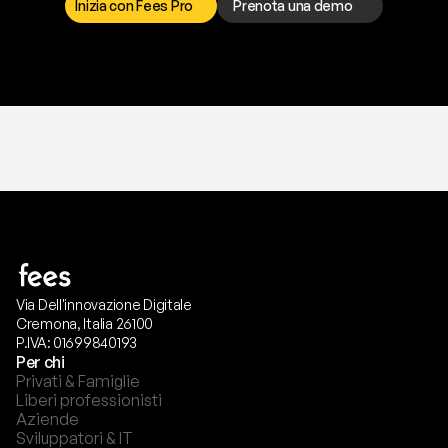
Inizia con Fees Pro
Prenota una demo
T
r
i
a
l
g
r
a
t
i
s
,
n
e
s
s
u
n
a
c
a
r
t
a
r
i
c
h
i
e
s
t
a
.
Via Dell'innovazione Digitale
Cremona, Italia 26100
P.IVA: 01699840193
Per chi
Privati & Famiglie
Liberi professionisti
Aziende
Sviluppatori & IT