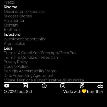
Prezzi
Risorse
Osservatorio Expenses
Success Stories
Help center
Contatti
feeStore
Investors
Investment opportunity
AI principles
Legal
Termini & Condizioni Fees App/ Fees Pro
Termini & Condizioni Fees Can
Privacy Policy
Cookie Policy
Security Accountability Memo
Data Processing Agreement
Misure Tecniche e Organizzative di Sicurezza
Made with
from Italy
© 2026 fees S.r.l