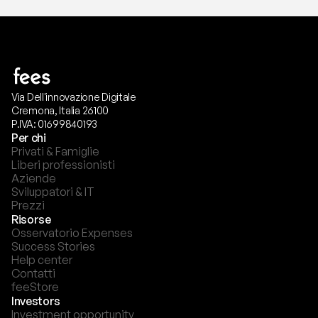
Via Dell'innovazione Digitale
Cremona, Italia 26100
P.IVA: 01699840193
Per chi
Privati & Famiglie
Liberi professionisti
Aziende
Sviluppatori & IT
Prezzi
Risorse
Osservatorio Expenses
Success Stories
Help center
Contatti
feeStore
Investors
Investment opportunity