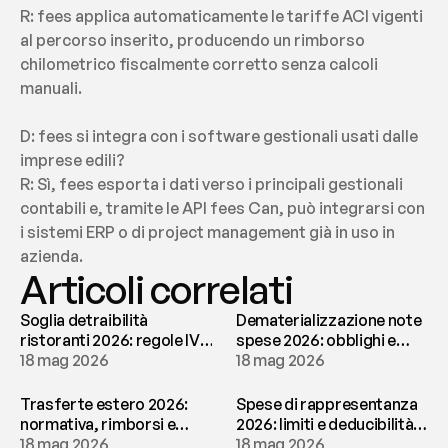
R: fees applica automaticamente le tariffe ACI vigenti 
al percorso inserito, producendo un rimborso 
chilometrico fiscalmente corretto senza calcoli 
manuali.
D: fees si integra con i software gestionali usati dalle 
imprese edili?
R: Sì, fees esporta i dati verso i principali gestionali 
contabili e, tramite le API fees Can, può integrarsi con 
i sistemi ERP o di project management già in uso in 
azienda.
Articoli correlati
Soglia detraibilità
Dematerializzazione note
ristoranti 2026: regole IVA
spese 2026: obblighi e
e deducibilità | fees
18 mag 2026
conservazione | fees
18 mag 2026
Trasferte estero 2026:
Spese di rappresentanza
normativa, rimborsi e
2026: limiti e deducibilità |
tassazione | fees
18 mag 2026
fees
18 mag 2026