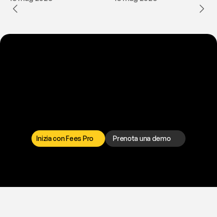
P
r
o
n
t
o
a
t
o
g
l
i
e
r
t
i
q
u
e
s
t
o
p
r
o
b
l
e
m
a
d
a
l
l
a
t
e
s
t
a
?
I
l
n
o
s
t
r
o
t
e
a
m
d
i
s
u
p
p
o
r
t
o
è
a
t
u
a
d
i
s
p
o
s
i
z
i
o
n
e
p
e
r
r
i
s
o
l
v
e
r
e
q
u
a
l
s
i
a
s
i
p
r
o
b
l
e
m
a
.
S
c
e
g
l
i
i
l
c
a
n
a
l
e
c
h
e
p
r
e
f
e
r
i
s
c
i
.
Inizia con Fees Pro
Prenota una demo
T
r
i
a
l
g
r
a
t
i
s
,
n
e
s
s
u
n
a
c
a
r
t
a
r
i
c
h
i
e
s
t
a
.