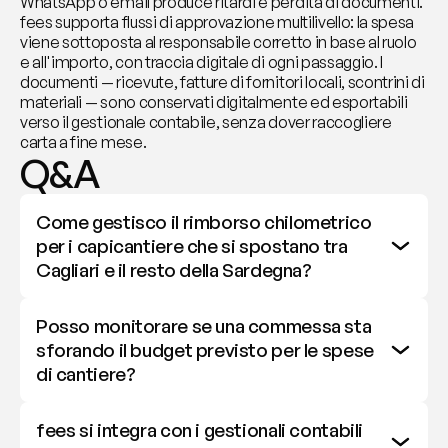
WhatsApp o email produce ritardi e perdita di documenti. 
fees supporta flussi di approvazione multilivello: la spesa 
viene sottoposta al responsabile corretto in base al ruolo 
e all'importo, con traccia digitale di ogni passaggio. I 
documenti — ricevute, fatture di fornitori locali, scontrini di 
materiali — sono conservati digitalmente ed esportabili 
verso il gestionale contabile, senza dover raccogliere 
carta a fine mese.
Q&A
Come gestisco il rimborso chilometrico 
per i capicantiere che si spostano tra 
Cagliari e il resto della Sardegna?
Posso monitorare se una commessa sta 
sforando il budget previsto per le spese 
di cantiere?
fees si integra con i gestionali contabili 