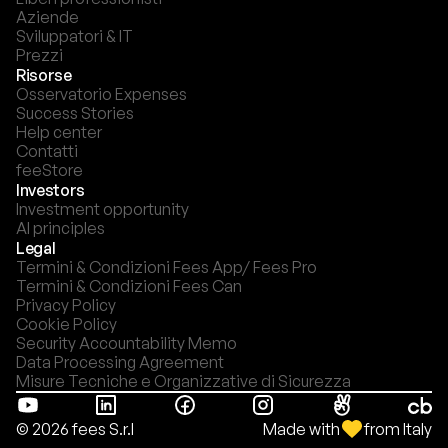
Aziende
Sviluppatori & IT
Prezzi
Risorse
Osservatorio Expenses
Success Stories
Help center
Contatti
feeStore
Investors
Investment opportunity
AI principles
Legal
Termini & Condizioni Fees App/ Fees Pro
Termini & Condizioni Fees Can
Privacy Policy
Cookie Policy
Security Accountability Memo
Data Processing Agreement
Misure Tecniche e Organizzative di Sicurezza
Made with
from Italy
© 2026 fees S.r.l