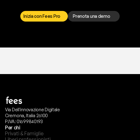
r
i
s
o
l
v
e
r
e
q
u
a
l
s
i
a
s
i
p
r
o
b
l
e
m
a
.
S
c
e
g
l
i
i
l
c
a
n
a
l
e
c
h
e
p
r
e
f
e
r
i
s
c
i
.
Inizia con Fees Pro
Prenota una demo
T
r
i
a
l
g
r
a
t
i
s
,
n
e
s
s
u
n
a
c
a
r
t
a
r
i
c
h
i
e
s
t
a
.
Via Dell'innovazione Digitale
Cremona, Italia 26100
P.IVA: 01699840193
Per chi
Privati & Famiglie
Liberi professionisti