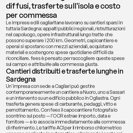
diffusi, trasferte sull'isola e costo 
per commessa
Le imprese edili cagliaritane lavorano su cantieri sparsi in 
tutta la Sardegna: appalti pubblici regionali, ristrutturazioni 
nel capoluogo, opere infrastrutturali lungo tratte che 
possono superare i 200 km. Geometri, capicantiere e 
operai si spostano con mezzi aziendali, acquistano 
materiali e sostengono spese quotidiane difficili da 
riconciliare. fees è pensato per raccogliere queste spese 
sul campo e attribuirle alla commessa giusta.
Cantieri distribuiti e trasferte lunghe in 
Sardegna
Un'impresa con sede a Cagliari può gestire 
contemporaneamente un cantiere a Nuoro, uno a Sassari 
e un intervento su un edificio pubblico in Ogliastra. Ogni 
trasferta genera spese di carburante, pedaggi, vitto e 
pernottamento. Con fees il capocantiere fotografa lo 
scontrino sul posto — l'OCR estrae importo, data e 
fornitore — e lo associa immediatamente alla commessa 
di riferimento. Le tariffe ACI per il rimborso chilometrico 