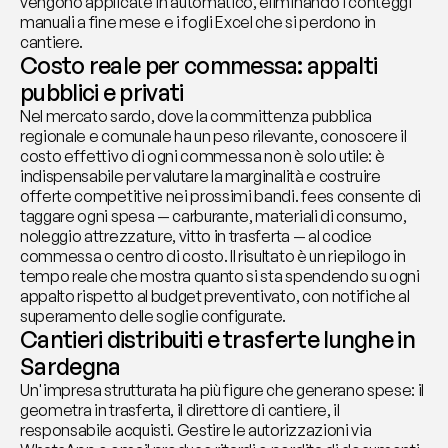
vengono applicate in automatico, eliminando i conteggi 
manuali a fine mese e i fogli Excel che si perdono in 
cantiere.
Costo reale per commessa: appalti 
pubblici e privati
Nel mercato sardo, dove la committenza pubblica 
regionale e comunale ha un peso rilevante, conoscere il 
costo effettivo di ogni commessa non è solo utile: è 
indispensabile per valutare la marginalità e costruire 
offerte competitive nei prossimi bandi. fees consente di 
taggare ogni spesa — carburante, materiali di consumo, 
noleggio attrezzature, vitto in trasferta — al codice 
commessa o centro di costo. Il risultato è un riepilogo in 
tempo reale che mostra quanto si sta spendendo su ogni 
appalto rispetto al budget preventivato, con notifiche al 
superamento delle soglie configurate.
Cantieri distribuiti e trasferte lunghe in 
Sardegna
Un'impresa strutturata ha più figure che generano spese: il 
geometra in trasferta, il direttore di cantiere, il 
responsabile acquisti. Gestire le autorizzazioni via 