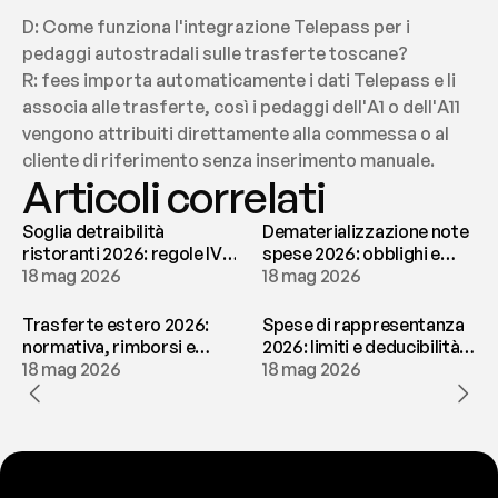
D: Come funziona l'integrazione Telepass per i 
pedaggi autostradali sulle trasferte toscane?
R: fees importa automaticamente i dati Telepass e li 
associa alle trasferte, così i pedaggi dell'A1 o dell'A11 
vengono attribuiti direttamente alla commessa o al 
cliente di riferimento senza inserimento manuale.
Articoli correlati
Soglia detraibilità
Dematerializzazione note
ristoranti 2026: regole IVA
spese 2026: obblighi e
e deducibilità | fees
18 mag 2026
conservazione | fees
18 mag 2026
Trasferte estero 2026:
Spese di rappresentanza
normativa, rimborsi e
2026: limiti e deducibilità |
tassazione | fees
18 mag 2026
fees
18 mag 2026