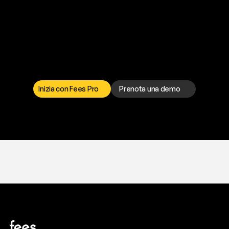
P
r
o
n
t
o
a
t
o
g
l
i
e
r
t
i
q
u
e
s
t
o
p
r
o
b
l
e
m
a
d
a
l
l
a
t
e
s
t
a
?
I
l
n
o
s
t
r
o
t
e
a
m
d
i
s
u
p
p
o
r
t
o
è
a
t
u
a
d
i
s
p
o
s
i
z
i
o
n
e
p
e
r
r
i
s
o
l
v
e
r
e
q
u
a
l
s
i
a
s
i
p
r
o
b
l
e
m
a
.
S
c
e
g
l
i
i
l
c
a
n
a
l
e
c
h
e
p
r
e
f
e
r
i
s
c
i
.
Inizia con Fees Pro
Prenota una demo
T
r
i
a
l
g
r
a
t
i
s
,
n
e
s
s
u
n
a
c
a
r
t
a
r
i
c
h
i
e
s
t
a
.