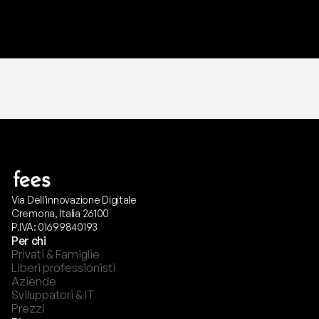
T
r
i
a
l
g
r
a
t
i
s
,
n
e
s
s
u
n
a
c
a
r
t
a
r
i
c
h
i
e
s
t
a
.
Via Dell'innovazione Digitale
Cremona, Italia 26100
P.IVA: 01699840193
Per chi
Privati & Famiglie
Liberi professionisti
Aziende
Sviluppatori & IT
Prezzi