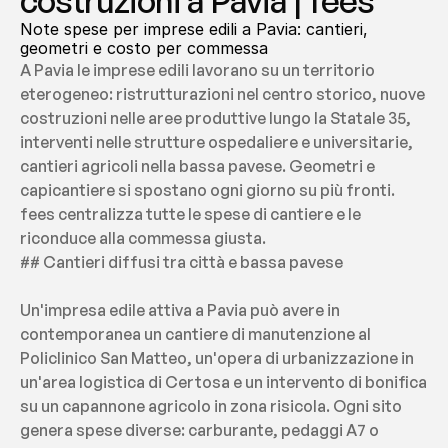
costruzioni a Pavia | fees
Note spese per imprese edili a Pavia: cantieri, 
geometri e costo per commessa
A Pavia le imprese edili lavorano su un territorio 
eterogeneo: ristrutturazioni nel centro storico, nuove 
costruzioni nelle aree produttive lungo la Statale 35, 
interventi nelle strutture ospedaliere e universitarie, 
cantieri agricoli nella bassa pavese. Geometri e 
capicantiere si spostano ogni giorno su più fronti. 
fees centralizza tutte le spese di cantiere e le 
riconduce alla commessa giusta.
## Cantieri diffusi tra città e bassa pavese
Un'impresa edile attiva a Pavia può avere in 
contemporanea un cantiere di manutenzione al 
Policlinico San Matteo, un'opera di urbanizzazione in 
un'area logistica di Certosa e un intervento di bonifica 
su un capannone agricolo in zona risicola. Ogni sito 
genera spese diverse: carburante, pedaggi A7 o 