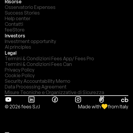
Risorse
Osservatorio Expenses
Success Stories
Help center
Contatti
feeStore
Investors
Investment opportunity
AI principles
Legal
Termini & Condizioni Fees App/ Fees Pro
Termini & Condizioni Fees Can
Privacy Policy
Cookie Policy
Security Accountability Memo
Data Processing Agreement
Misure Tecniche e Organizzative di Sicurezza
Made with
from Italy
© 2026 fees S.r.l