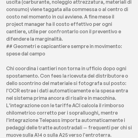
uscita (carburante, noleggio attrezzatura, materiali di 
consumo) viene taggata alla commessa o al centro di 
costo nel momento in cui avviene. A fine mese il 
project manager ha il costo effettivo per ogni 
cantiere, utile per confrontarlo con il preventivo e 
difendere la marginalità.
## Geometri e capicantiere sempre in movimento: 
spese dal campo
Chi coordina i cantieri non torna in ufficio dopo ogni 
spostamento. Con fees la ricevuta del distributore o 
dello scontrino del materiale si fotografa sul posto: 
l'OCR estrae i dati automaticamente e la spesa entra 
nel sistema prima ancora di risalire in macchina. 
L'integrazione con le tariffe ACI calcola il rimborso 
chilometrico corretto per i sopralluoghi, mentre 
l'integrazione Telepass importa automaticamente i 
pedaggi delle tratte autostradali — frequenti per chi si 
muove sulla A14 o sulla A25 verso l'entroterra.