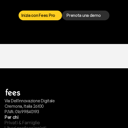
r
i
s
o
l
v
e
r
e
q
u
a
l
s
i
a
s
i
p
r
o
b
l
e
m
a
.
S
c
e
g
l
i
i
l
c
a
n
a
l
e
c
h
e
p
r
e
f
e
r
i
s
c
i
.
Inizia con Fees Pro
Prenota una demo
T
r
i
a
l
g
r
a
t
i
s
,
n
e
s
s
u
n
a
c
a
r
t
a
r
i
c
h
i
e
s
t
a
.
Via Dell'innovazione Digitale
Cremona, Italia 26100
P.IVA: 01699840193
Per chi
Privati & Famiglie