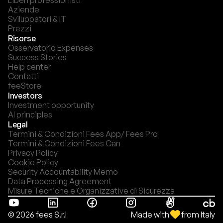
Liberi professionisti
Aziende
Sviluppatori & IT
Prezzi
Risorse
Osservatorio Expenses
Success Stories
Help center
Contatti
feeStore
Investors
Investment opportunity
AI principles
Legal
Termini & Condizioni Fees App/ Fees Pro
Termini & Condizioni Fees Can
Privacy Policy
Cookie Policy
Security Accountability Memo
Data Processing Agreement
Misure Tecniche e Organizzative di Sicurezza
Made with
from Italy
© 2026 fees S.r.l