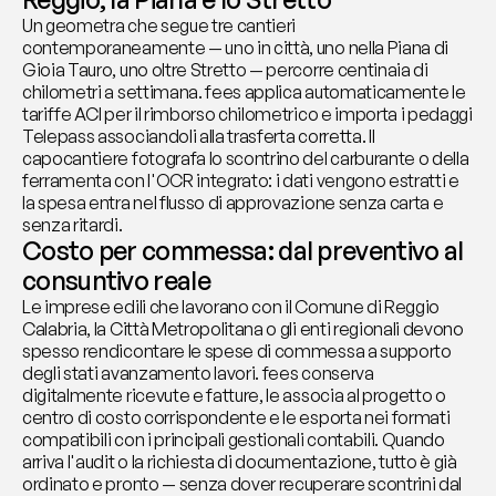
Un geometra che segue tre cantieri 
contemporaneamente — uno in città, uno nella Piana di 
Gioia Tauro, uno oltre Stretto — percorre centinaia di 
chilometri a settimana. fees applica automaticamente le 
tariffe ACI per il rimborso chilometrico e importa i pedaggi 
Telepass associandoli alla trasferta corretta. Il 
capocantiere fotografa lo scontrino del carburante o della 
ferramenta con l'OCR integrato: i dati vengono estratti e 
la spesa entra nel flusso di approvazione senza carta e 
senza ritardi.
Costo per commessa: dal preventivo al 
consuntivo reale
Le imprese edili che lavorano con il Comune di Reggio 
Calabria, la Città Metropolitana o gli enti regionali devono 
spesso rendicontare le spese di commessa a supporto 
degli stati avanzamento lavori. fees conserva 
digitalmente ricevute e fatture, le associa al progetto o 
centro di costo corrispondente e le esporta nei formati 
compatibili con i principali gestionali contabili. Quando 
arriva l'audit o la richiesta di documentazione, tutto è già 
ordinato e pronto — senza dover recuperare scontrini dal 