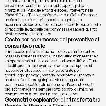
Le imprese edili reggine lavorano su un territorio 
discontinuo: cantieri privati in città, appalti pubblici 
finanziati da PA locale e fondi europei, interventi nella 
Piana di Gioia Tauro e trasferte verso la Sicilia. Geometri, 
capicantiere e fornitori si spostano ogni giorno 
accumulando spese difficili da riconciliare. fees permette 
di raccoglierle, taggarle per commessa e sapere quanto 
costa davvero ogni cantiere.
Costo per commessa: dal preventivo al 
consuntivo reale
In un appalto pubblico reggino — che sia un intervento di 
messa in sicurezza sismica, una riqualificazione urbana o 
un'opera infrastrutturale connessa al porto di Gioia Tauro 
— la differenza tra preventivo e consuntivo spesso si 
nasconde nelle spese minute: carburante per i 
sopralluoghi, pedaggi, materiali acquistati d'urgenza in 
cantiere. Con fees ogni spesa viene taggata alla 
commessa specifica al momento dell'acquisto, così il 
project manager ha sempre sotto controllo il margine 
residuo senza aspettare il mese successivo.
Geometri e capicantiere in trasferta tra 
Reggio, la Piana e lo Stretto