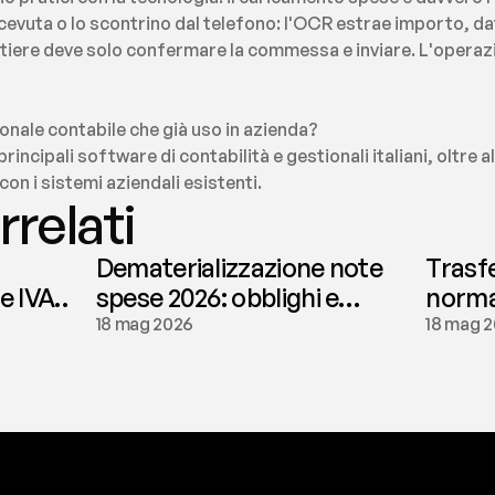
icevuta o lo scontrino dal telefono: l'OCR estrae importo, dat
tiere deve solo confermare la commessa e inviare. L'operazi
tionale contabile che già uso in azienda?
rincipali software di contabilità e gestionali italiani, oltre a
on i sistemi aziendali esistenti.
rrelati
Dematerializzazione note
Trasf
le IVA
spese 2026: obblighi e
normat
conservazione | fees
tassaz
18 mag 2026
18 mag 