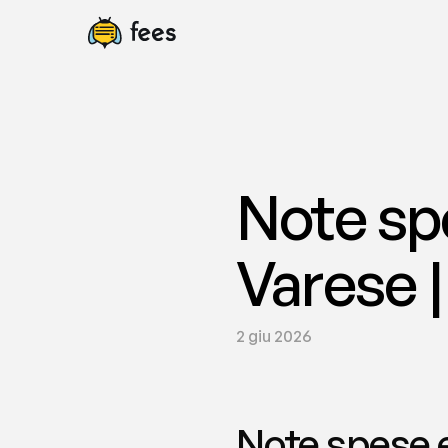
Note spe
Varese |
2 giu 2026
Note spese ed