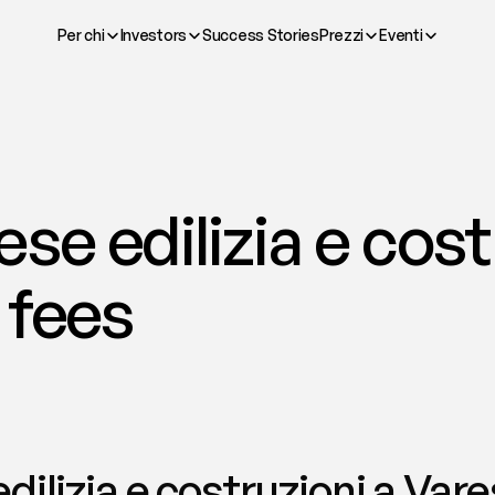
Per chi
Investors
Success Stories
Prezzi
Eventi
se edilizia e costr
 fees
ilizia e costruzioni a Vare