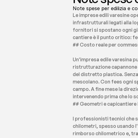
Note spese per edilizia e c
Le imprese edili varesine oper
infrastrutturali legati alla 
fornitori si spostano ogni g
cantiere è il punto critico:
## Costo reale per commessa
Un'impresa edile varesina p
ristrutturazione capannone p
del distretto plastica. Senza
mescolano. Con fees ogni sp
campo. A fine mese la direzio
intervenendo prima che lo s
## Geometri e capicantiere i
I professionisti tecnici che 
chilometri, spesso usando l'
rimborso chilometrico e, tra