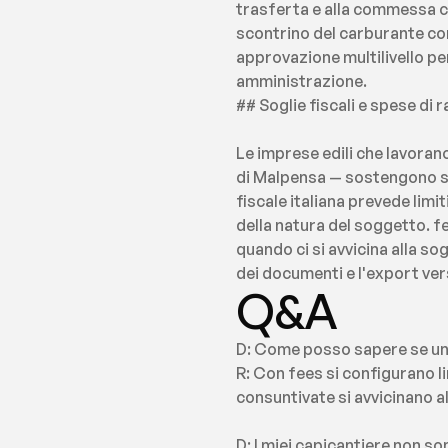
trasferta e alla commessa c
scontrino del carburante con 
approvazione multilivello per
amministrazione.
## Soglie fiscali e spese di
Le imprese edili che lavorano
di Malpensa — sostengono spe
fiscale italiana prevede limit
della natura del soggetto. fe
quando ci si avvicina alla so
dei documenti e l'export vers
Q&A
D: Come posso sapere se un c
R: Con fees si configurano l
consuntivate si avvicinano all
D: I miei capicantiere non s