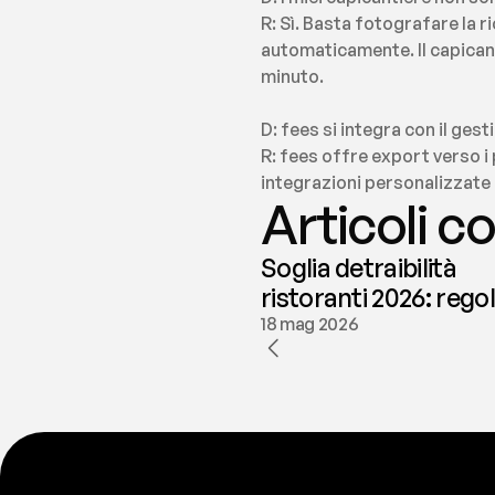
R: Sì. Basta fotografare la r
automaticamente. Il capican
minuto.
D: fees si integra con il ges
R: fees offre export verso i p
integrazioni personalizzate c
Articoli co
Soglia detraibilità
ristoranti 2026: rego
e deducibilità | fees
18 mag 2026