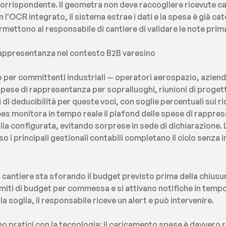
orrispondente. Il geometra non deve raccogliere ricevute ca
l'OCR integrato, il sistema estrae i dati e la spesa è già categ
mettono al responsabile di cantiere di validare le note prima 
 rappresentanza nel contesto B2B varesino
 per committenti industriali — operatori aerospazio, aziende 
se di rappresentanza per sopralluoghi, riunioni di progetto
i di deducibilità per queste voci, con soglie percentuali sui r
es monitora in tempo reale il plafond delle spese di rapprese
glia configurata, evitando sorprese in sede di dichiarazione. 
o i principali gestionali contabili completano il ciclo senza i
antiere sta sforando il budget previsto prima della chiusur
imiti di budget per commessa e si attivano notifiche in tempo
a soglia, il responsabile riceve un alert e può intervenire.
ono pratici con la tecnologia: il caricamento spese è davvero 