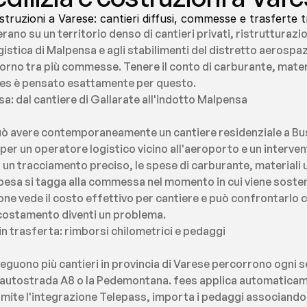
ostruzioni a Varese: cantieri diffusi, commesse e trasferte 
ano su un territorio denso di cantieri privati, ristrutturazioni
logistica di Malpensa e agli stabilimenti del distretto aerospa
iorno tra più commesse. Tenere il conto di carburante, materi
 fees è pensato esattamente per questo.
: dal cantiere di Gallarate all'indotto Malpensa
uò avere contemporaneamente un cantiere residenziale a Bust
er un operatore logistico vicino all'aeroporto e un intervent
 un tracciamento preciso, le spese di carburante, materiali u
esa si tagga alla commessa nel momento in cui viene sosten
ne vede il costo effettivo per cantiere e può confrontarlo co
costamento diventi un problema.
n trasferta: rimborsi chilometrici e pedaggi
seguono più cantieri in provincia di Varese percorrono ogni s
autostrada A8 o la Pedemontana. fees applica automaticament
mite l'integrazione Telepass, importa i pedaggi associandoli