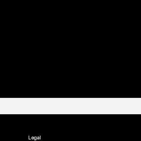
a
t
e
s
t
a
?
l
c
a
n
a
l
e
c
h
e
p
r
e
f
e
r
i
s
c
i
.
Legal