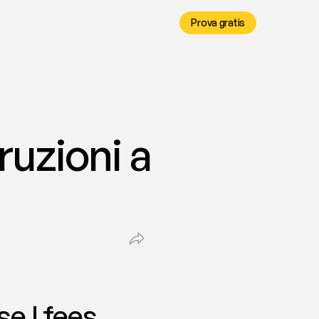
Prova gratis
uzioni a 
se | fees