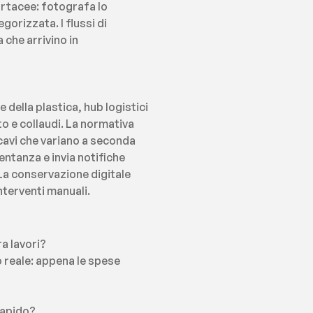
rtacee: fotografa lo 
orizzata. I flussi di 
che arrivino in 
della plastica, hub logistici 
 e collaudi. La normativa 
icavi che variano a seconda 
ntanza e invia notifiche 
La conservazione digitale 
nterventi manuali.
a lavori?
 reale: appena le spese 
rapido?