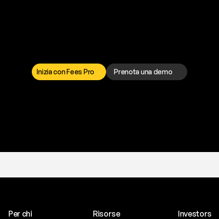
a
t
o
g
l
i
e
r
t
i
q
u
e
s
t
o
p
r
o
b
l
e
m
a
d
a
l
l
o
r
t
o
è
a
t
u
a
d
i
s
p
o
s
i
z
i
o
n
e
p
e
r
r
i
s
o
l
v
e
r
e
q
u
a
l
s
i
a
s
i
p
r
o
b
l
e
m
a
.
S
c
e
g
l
i
i
Inizia con Fees Pro
Prenota una demo
T
r
i
a
l
g
r
a
t
i
s
,
n
e
s
s
u
n
a
c
a
r
t
a
r
i
c
h
i
e
s
t
a
.
Per chi
Risorse
Investors