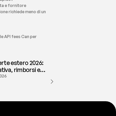
a e fornitore 
one richiede meno di un 
lle API fees Can per 
erte estero 2026:
iva, rimborsi e
ione | fees
2026